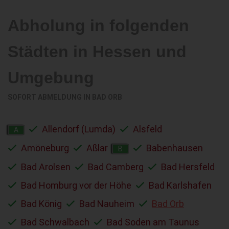
Abholung in folgenden
Städten in Hessen und
Umgebung
SOFORT ABMELDUNG IN
BAD ORB
Allendorf (Lumda)
Alsfeld
A
Amöneburg
Aßlar
Babenhausen
B
Bad Arolsen
Bad Camberg
Bad Hersfeld
Bad Homburg vor der Höhe
Bad Karlshafen
Bad König
Bad Nauheim
Bad Orb
Bad Schwalbach
Bad Soden am Taunus