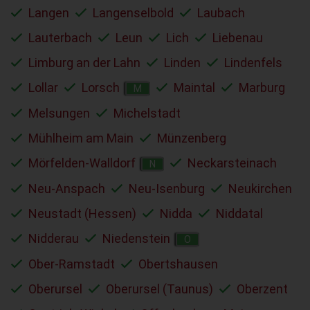
Langen
Langenselbold
Laubach
Lauterbach
Leun
Lich
Liebenau
Limburg an der Lahn
Linden
Lindenfels
Lollar
Lorsch
Maintal
Marburg
M
Melsungen
Michelstadt
Mühlheim am Main
Münzenberg
Mörfelden-Walldorf
Neckarsteinach
N
Neu-Anspach
Neu-Isenburg
Neukirchen
Neustadt (Hessen)
Nidda
Niddatal
Nidderau
Niedenstein
O
Ober-Ramstadt
Obertshausen
Oberursel
Oberursel (Taunus)
Oberzent