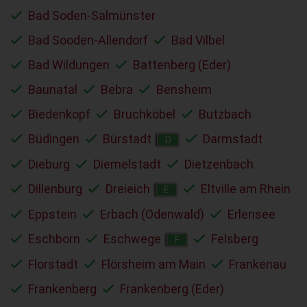
Bad Soden-Salmünster
Bad Sooden-Allendorf
Bad Vilbel
Bad Wildungen
Battenberg (Eder)
Baunatal
Bebra
Bensheim
Biedenkopf
Bruchköbel
Butzbach
Büdingen
Bürstadt
Darmstadt
D
Dieburg
Diemelstadt
Dietzenbach
Dillenburg
Dreieich
Eltville am Rhein
E
Eppstein
Erbach (Odenwald)
Erlensee
Eschborn
Eschwege
Felsberg
F
Florstadt
Flörsheim am Main
Frankenau
Frankenberg
Frankenberg (Eder)