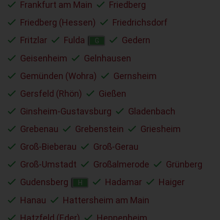
Frankfurt am Main
Friedberg
Friedberg (Hessen)
Friedrichsdorf
Fritzlar
Fulda
Gedern
G
Geisenheim
Gelnhausen
Gemünden (Wohra)
Gernsheim
Gersfeld (Rhön)
Gießen
Ginsheim-Gustavsburg
Gladenbach
Grebenau
Grebenstein
Griesheim
Groß-Bieberau
Groß-Gerau
Groß-Umstadt
Großalmerode
Grünberg
Gudensberg
Hadamar
Haiger
H
Hanau
Hattersheim am Main
Hatzfeld (Eder)
Heppenheim