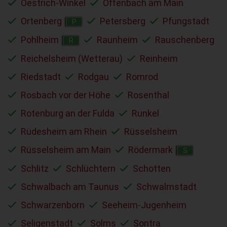
Oestrich-Winkel
Offenbach am Main
Ortenberg
Petersberg
Pfungstadt
P
Pohlheim
Raunheim
Rauschenberg
R
Reichelsheim (Wetterau)
Reinheim
Riedstadt
Rodgau
Romrod
Rosbach vor der Höhe
Rosenthal
Rotenburg an der Fulda
Runkel
Rüdesheim am Rhein
Rüsselsheim
Rüsselsheim am Main
Rödermark
S
Schlitz
Schlüchtern
Schotten
Schwalbach am Taunus
Schwalmstadt
Schwarzenborn
Seeheim-Jugenheim
Seligenstadt
Solms
Sontra