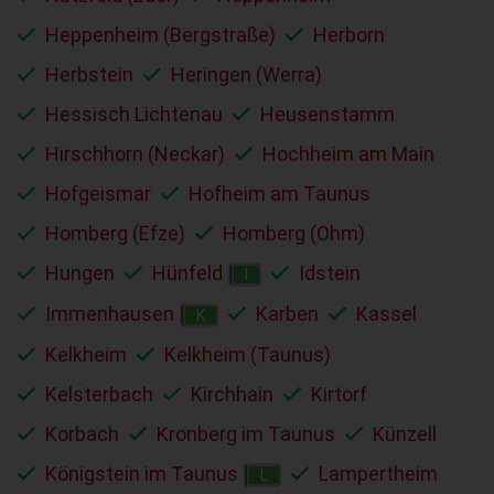
Heppenheim (Bergstraße)
Herborn
Herbstein
Heringen (Werra)
Hessisch Lichtenau
Heusenstamm
Hirschhorn (Neckar)
Hochheim am Main
Hofgeismar
Hofheim am Taunus
Homberg (Efze)
Homberg (Ohm)
Hungen
Hünfeld
Idstein
I
Immenhausen
Karben
Kassel
K
Kelkheim
Kelkheim (Taunus)
Kelsterbach
Kirchhain
Kirtorf
Korbach
Kronberg im Taunus
Künzell
Königstein im Taunus
Lampertheim
L