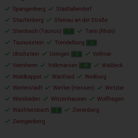
Spangenberg
Stadtallendorf
Staufenberg
Steinau an der Straße
Steinbach (Taunus)
Tann (Rhön)
T
Taunusstein
Trendelburg
U
Ulrichstein
Usingen
Vellmar
V
Viernheim
Volkmarsen
Waldeck
W
Waldkappel
Wanfried
Weilburg
Weiterstadt
Wetter (Hessen)
Wetzlar
Wiesbaden
Witzenhausen
Wolfhagen
Wächtersbach
Zierenberg
Z
Zwingenberg