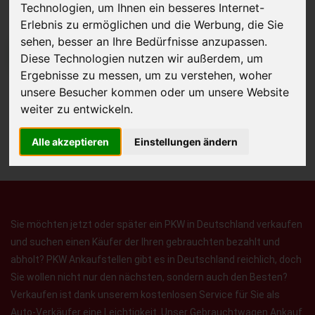
Technologien, um Ihnen ein besseres Internet-
Erlebnis zu ermöglichen und die Werbung, die Sie
sehen, besser an Ihre Bedürfnisse anzupassen.
JETZT KOSTENLOSE BEWERTUNG
Diese Technologien nutzen wir außerdem, um
Ergebnisse zu messen, um zu verstehen, woher
Kostenloses Angebot
für den Ankauf Ihres Autos inklusive der
unsere Besucher kommen oder um unsere Website
weiter zu entwickeln.
Abholung, auf Wunsch sofort Geld. Ihre Daten werden nicht mit Dritten
geteilt.
Alle akzeptieren
Einstellungen ändern
Wir garantieren 100% Sicherheit.
Sie möchten jetzt oder später ein PKW in Deutschland verkaufen
und suchen einen Käufer der Ihren gebrauchten bezahlt und
abholt? PKW Ankaufstellen gibt es in Deutschland reichlich, doch
Sie wollen nicht nur den nächsten, sondern auch den Besten?
Verkaufen ist dank unserem kostenlosen Service für Sie als
Auto-Verkäufer eine Leichtigkeit. Unser Gebrauchtwagen Ankauf