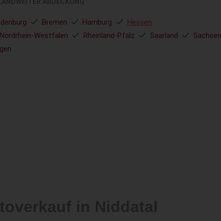
LANDWEITER ABDECKUNG
ndenburg
Bremen
Hamburg
Hessen
Nordrhein-Westfalen
Rheinland-Pfalz
Saarland
Sachse
ngen
toverkauf in Niddatal