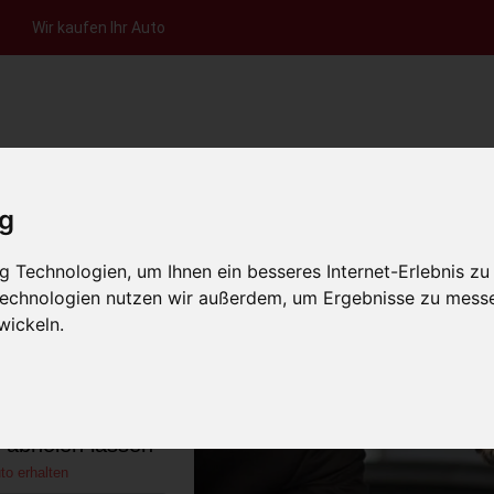
Wir kaufen Ihr Auto
nfrage per Hotline
Anfrage per WhatsApp
Anfrage 
+49 (0)800-0044333
+49 (0)157 - 849 157 78
anfrage
ig
HOME
KONTAKT
ÜBER UNS
AUT
 Technologien, um Ihnen ein besseres Internet-Erlebnis zu
 Technologien nutzen wir außerdem, um Ergebnisse zu mess
wickeln.
atal Hessen
)
s abholen lassen
to erhalten