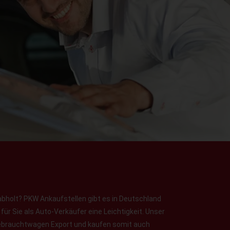
abholt? PKW Ankaufstellen gibt es in Deutschland
ür Sie als Auto-Verkäufer eine Leichtigkeit. Unser
 Gebrauchtwagen Export und kaufen somit auch