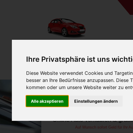
A
Ihre Privatsphäre ist uns wicht
Diese Website verwendet Cookies und Targeting
besser an Ihre Bedürfnisse anzupassen. Diese
kommen oder um unsere Website weiter zu ent
Auto verkaufen in Nidd
Alle akzeptieren
Einstellungen ändern
(Deutschland
Online Auto verkaufen & grati
Auf Wunsch sofort Geld für Ihr Au