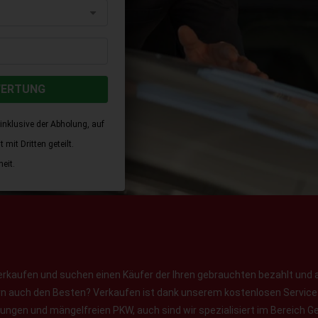
WERTUNG
inklusive der Abholung, auf
mit Dritten geteilt.
eit.
erkaufen und suchen einen Käufer der Ihren gebrauchten bezahlt und 
ern auch den Besten? Verkaufen ist dank unserem kostenlosen Service f
jungen und mängelfreien PKW, auch sind wir spezialisiert im Bereich