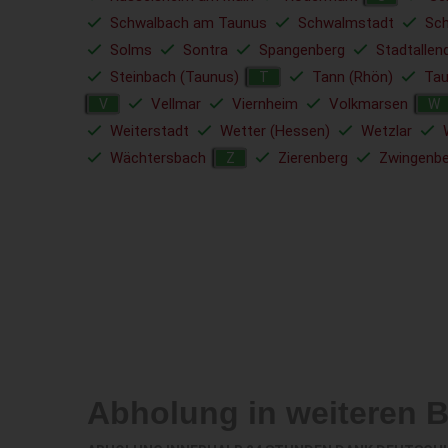
Schwalbach am Taunus
Schwalmstadt
Sc
Solms
Sontra
Spangenberg
Stadtallen
Steinbach (Taunus)
Tann (Rhön)
Tau
T
Vellmar
Viernheim
Volkmarsen
V
W
Weiterstadt
Wetter (Hessen)
Wetzlar
Wächtersbach
Zierenberg
Zwingenbe
Z
Abholung in weiteren 