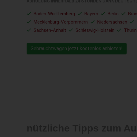
ABHOLUNG INNERHALB 24 STUNDEN DANK DEUTSCH
Baden-Württemberg
Bayern
Berlin
Bra
Mecklenburg-Vorpommern
Niedersachsen
Sachsen-Anhalt
Schleswig-Holstein
Thüri
Gebrauchtwagen jetzt kostenlos anbieten!
nützliche Tipps zum Au