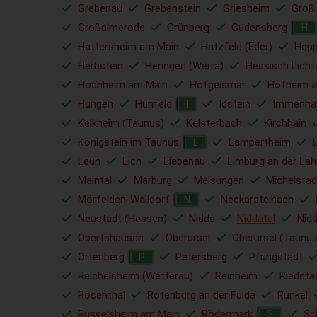
Grebenau
Grebenstein
Griesheim
Groß
Großalmerode
Grünberg
Gudensberg
H
Hattersheim am Main
Hatzfeld (Eder)
Hep
Herbstein
Heringen (Werra)
Hessisch Lich
Hochheim am Main
Hofgeismar
Hofheim 
Hungen
Hünfeld
Idstein
Immenha
I
Kelkheim (Taunus)
Kelsterbach
Kirchhain
Königstein im Taunus
Lampertheim
L
Leun
Lich
Liebenau
Limburg an der Lah
Maintal
Marburg
Melsungen
Michelstad
Mörfelden-Walldorf
Neckarsteinach
N
Neustadt (Hessen)
Nidda
Niddatal
Nid
Obertshausen
Oberursel
Oberursel (Taunus
Ortenberg
Petersberg
Pfungstadt
P
Reichelsheim (Wetterau)
Reinheim
Riedsta
Rosenthal
Rotenburg an der Fulda
Runkel
Rüsselsheim am Main
Rödermark
Sc
S