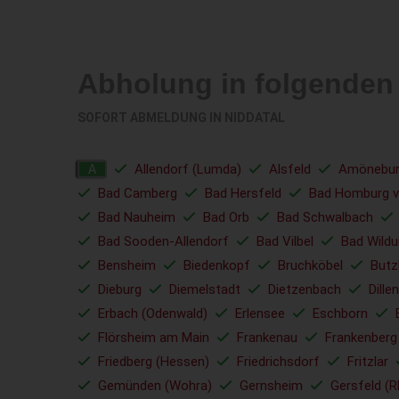
Abholung in folgenden
SOFORT ABMELDUNG IN
NIDDATAL
Allendorf (Lumda)
Alsfeld
Amönebu
A
Bad Camberg
Bad Hersfeld
Bad Homburg v
Bad Nauheim
Bad Orb
Bad Schwalbach
Bad Sooden-Allendorf
Bad Vilbel
Bad Wild
Bensheim
Biedenkopf
Bruchköbel
Butz
Dieburg
Diemelstadt
Dietzenbach
Dille
Erbach (Odenwald)
Erlensee
Eschborn
Flörsheim am Main
Frankenau
Frankenberg
Friedberg (Hessen)
Friedrichsdorf
Fritzlar
Gemünden (Wohra)
Gernsheim
Gersfeld (R