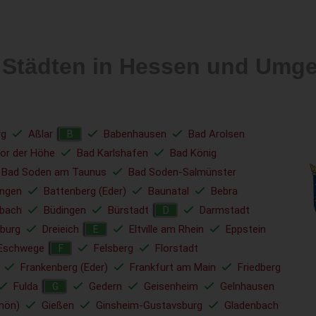
 Städten in Hessen und Umg
rg
Aßlar
Babenhausen
Bad Arolsen
B
or der Höhe
Bad Karlshafen
Bad König
Bad Soden am Taunus
Bad Soden-Salmünster
ungen
Battenberg (Eder)
Baunatal
Bebra
bach
Büdingen
Bürstadt
Darmstadt
D
nburg
Dreieich
Eltville am Rhein
Eppstein
E
Eschwege
Felsberg
Florstadt
F
Frankenberg (Eder)
Frankfurt am Main
Friedberg
Fulda
Gedern
Geisenheim
Gelnhausen
G
hön)
Gießen
Ginsheim-Gustavsburg
Gladenbach