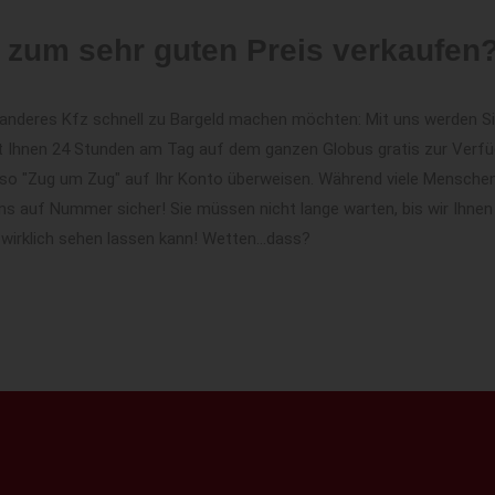
 zum sehr guten Preis verkaufen
in anderes Kfz schnell zu Bargeld machen möchten: Mit uns werden S
t Ihnen 24 Stunden am Tag auf dem ganzen Globus gratis zur Verfüg
 also "Zug um Zug" auf Ihr Konto überweisen. Während viele Menschen
ns auf Nummer sicher! Sie müssen nicht lange warten, bis wir Ihnen
 wirklich sehen lassen kann! Wetten...dass?