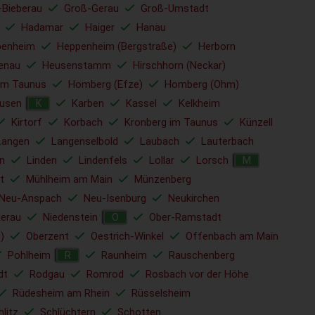
-Bieberau
Groß-Gerau
Groß-Umstadt
Hadamar
Haiger
Hanau
penheim
Heppenheim (Bergstraße)
Herborn
tenau
Heusenstamm
Hirschhorn (Neckar)
am Taunus
Homberg (Efze)
Homberg (Ohm)
usen
Karben
Kassel
Kelkheim
K
Kirtorf
Korbach
Kronberg im Taunus
Künzell
Langen
Langenselbold
Laubach
Lauterbach
n
Linden
Lindenfels
Lollar
Lorsch
M
t
Mühlheim am Main
Münzenberg
Neu-Anspach
Neu-Isenburg
Neukirchen
derau
Niedenstein
Ober-Ramstadt
O
)
Oberzent
Oestrich-Winkel
Offenbach am Main
Pohlheim
Raunheim
Rauschenberg
R
dt
Rodgau
Romrod
Rosbach vor der Höhe
Rüdesheim am Rhein
Rüsselsheim
hlitz
Schlüchtern
Schotten