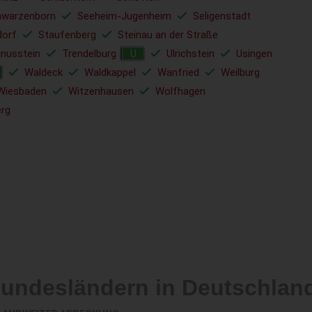
hwarzenborn
Seeheim-Jugenheim
Seligenstadt
dorf
Staufenberg
Steinau an der Straße
nusstein
Trendelburg
Ulrichstein
Usingen
U
Waldeck
Waldkappel
Wanfried
Weilburg
Wiesbaden
Witzenhausen
Wolfhagen
rg
Bundesländern in Deutschlan