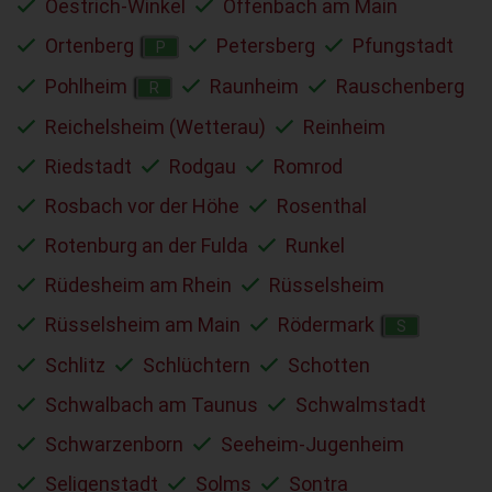
Oestrich-Winkel
Offenbach am Main
Ortenberg
Petersberg
Pfungstadt
P
Pohlheim
Raunheim
Rauschenberg
R
Reichelsheim (Wetterau)
Reinheim
Riedstadt
Rodgau
Romrod
Rosbach vor der Höhe
Rosenthal
Rotenburg an der Fulda
Runkel
Rüdesheim am Rhein
Rüsselsheim
Rüsselsheim am Main
Rödermark
S
Schlitz
Schlüchtern
Schotten
Schwalbach am Taunus
Schwalmstadt
Schwarzenborn
Seeheim-Jugenheim
Seligenstadt
Solms
Sontra