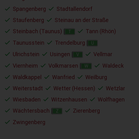
Spangenberg
Stadtallendorf
Staufenberg
Steinau an der Straße
Steinbach (Taunus)
Tann (Rhön)
T
Taunusstein
Trendelburg
U
Ulrichstein
Usingen
Vellmar
V
Viernheim
Volkmarsen
Waldeck
W
Waldkappel
Wanfried
Weilburg
Weiterstadt
Wetter (Hessen)
Wetzlar
Wiesbaden
Witzenhausen
Wolfhagen
Wächtersbach
Zierenberg
Z
Zwingenberg