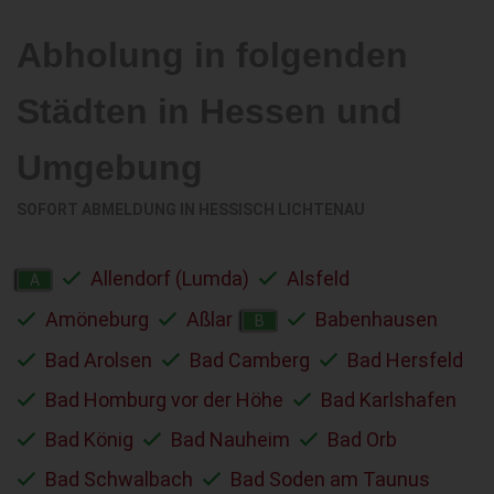
Abholung in folgenden
Städten in Hessen und
Umgebung
SOFORT ABMELDUNG IN
HESSISCH LICHTENAU
Allendorf (Lumda)
Alsfeld
A
Amöneburg
Aßlar
Babenhausen
B
Bad Arolsen
Bad Camberg
Bad Hersfeld
Bad Homburg vor der Höhe
Bad Karlshafen
Bad König
Bad Nauheim
Bad Orb
Bad Schwalbach
Bad Soden am Taunus