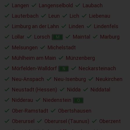
Langen
Langenselbold
Laubach
Lauterbach
Leun
Lich
Liebenau
Limburg an der Lahn
Linden
Lindenfels
Lollar
Lorsch
Maintal
Marburg
M
Melsungen
Michelstadt
Mühlheim am Main
Münzenberg
Mörfelden-Walldorf
Neckarsteinach
N
Neu-Anspach
Neu-Isenburg
Neukirchen
Neustadt (Hessen)
Nidda
Niddatal
Nidderau
Niedenstein
O
Ober-Ramstadt
Obertshausen
Oberursel
Oberursel (Taunus)
Oberzent