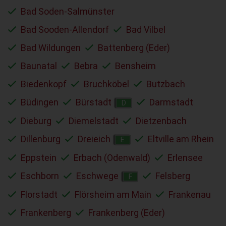
Bad Soden-Salmünster
Bad Sooden-Allendorf
Bad Vilbel
Bad Wildungen
Battenberg (Eder)
Baunatal
Bebra
Bensheim
Biedenkopf
Bruchköbel
Butzbach
Büdingen
Bürstadt
Darmstadt
D
Dieburg
Diemelstadt
Dietzenbach
Dillenburg
Dreieich
Eltville am Rhein
E
Eppstein
Erbach (Odenwald)
Erlensee
Eschborn
Eschwege
Felsberg
F
Florstadt
Flörsheim am Main
Frankenau
Frankenberg
Frankenberg (Eder)