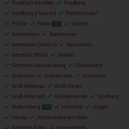
Frankfurt am Main
Friedberg
Friedberg (Hessen)
Friedrichsdorf
Fritzlar
Fulda
Gedern
G
Geisenheim
Gelnhausen
Gemünden (Wohra)
Gernsheim
Gersfeld (Rhön)
Gießen
Ginsheim-Gustavsburg
Gladenbach
Grebenau
Grebenstein
Griesheim
Groß-Bieberau
Groß-Gerau
Groß-Umstadt
Großalmerode
Grünberg
Gudensberg
Hadamar
Haiger
H
Hanau
Hattersheim am Main
Hatzfeld (Eder)
Heppenheim