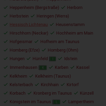
Heppenheim (Bergstraße)
Herborn
Herbstein
Heringen (Werra)
Hessisch Lichtenau
Heusenstamm
Hirschhorn (Neckar)
Hochheim am Main
Hofgeismar
Hofheim am Taunus
Homberg (Efze)
Homberg (Ohm)
Hungen
Hünfeld
Idstein
I
Immenhausen
Karben
Kassel
K
Kelkheim
Kelkheim (Taunus)
Kelsterbach
Kirchhain
Kirtorf
Korbach
Kronberg im Taunus
Künzell
Königstein im Taunus
Lampertheim
L