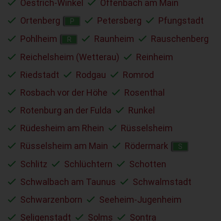
Oestrich-Winkel
Offenbach am Main
Ortenberg
Petersberg
Pfungstadt
P
Pohlheim
Raunheim
Rauschenberg
R
Reichelsheim (Wetterau)
Reinheim
Riedstadt
Rodgau
Romrod
Rosbach vor der Höhe
Rosenthal
Rotenburg an der Fulda
Runkel
Rüdesheim am Rhein
Rüsselsheim
Rüsselsheim am Main
Rödermark
S
Schlitz
Schlüchtern
Schotten
Schwalbach am Taunus
Schwalmstadt
Schwarzenborn
Seeheim-Jugenheim
Seligenstadt
Solms
Sontra