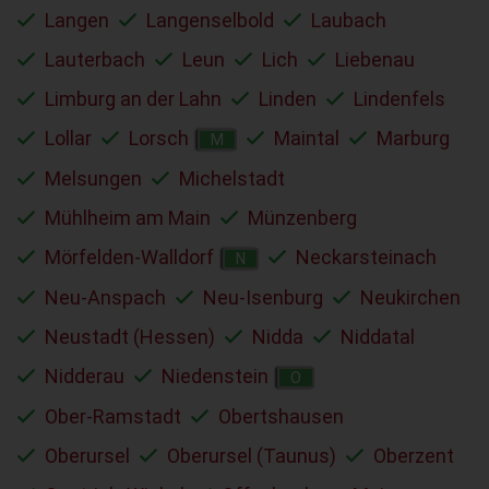
Langen
Langenselbold
Laubach
Lauterbach
Leun
Lich
Liebenau
Limburg an der Lahn
Linden
Lindenfels
Lollar
Lorsch
Maintal
Marburg
M
Melsungen
Michelstadt
Mühlheim am Main
Münzenberg
Mörfelden-Walldorf
Neckarsteinach
N
Neu-Anspach
Neu-Isenburg
Neukirchen
Neustadt (Hessen)
Nidda
Niddatal
Nidderau
Niedenstein
O
Ober-Ramstadt
Obertshausen
Oberursel
Oberursel (Taunus)
Oberzent