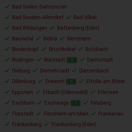
Bad Soden-Salmünster
Bad Sooden-Allendorf
Bad Vilbel
Bad Wildungen
Battenberg (Eder)
Baunatal
Bebra
Bensheim
Biedenkopf
Bruchköbel
Butzbach
Büdingen
Bürstadt
Darmstadt
D
Dieburg
Diemelstadt
Dietzenbach
Dillenburg
Dreieich
Eltville am Rhein
E
Eppstein
Erbach (Odenwald)
Erlensee
Eschborn
Eschwege
Felsberg
F
Florstadt
Flörsheim am Main
Frankenau
Frankenberg
Frankenberg (Eder)