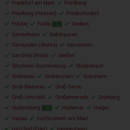
Frankfurt am Main
Friedberg
Friedberg (Hessen)
Friedrichsdorf
Fritzlar
Fulda
Gedern
G
Geisenheim
Gelnhausen
Gemünden (Wohra)
Gernsheim
Gersfeld (Rhön)
Gießen
Ginsheim-Gustavsburg
Gladenbach
Grebenau
Grebenstein
Griesheim
Groß-Bieberau
Groß-Gerau
Groß-Umstadt
Großalmerode
Grünberg
Gudensberg
Hadamar
Haiger
H
Hanau
Hattersheim am Main
Hatzfeld (Eder)
Heppenheim