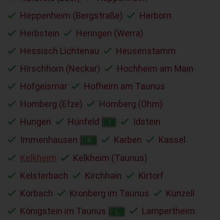
Heppenheim (Bergstraße)
Herborn
Herbstein
Heringen (Werra)
Hessisch Lichtenau
Heusenstamm
Hirschhorn (Neckar)
Hochheim am Main
Hofgeismar
Hofheim am Taunus
Homberg (Efze)
Homberg (Ohm)
Hungen
Hünfeld
Idstein
I
Immenhausen
Karben
Kassel
K
Kelkheim
Kelkheim (Taunus)
Kelsterbach
Kirchhain
Kirtorf
Korbach
Kronberg im Taunus
Künzell
Königstein im Taunus
Lampertheim
L