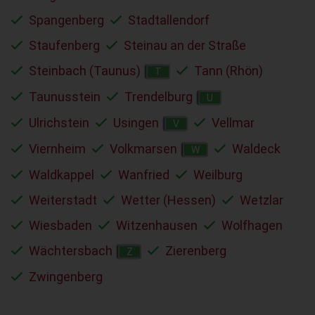
Spangenberg
Stadtallendorf
Staufenberg
Steinau an der Straße
Steinbach (Taunus)
Tann (Rhön)
T
Taunusstein
Trendelburg
U
Ulrichstein
Usingen
Vellmar
V
Viernheim
Volkmarsen
Waldeck
W
Waldkappel
Wanfried
Weilburg
Weiterstadt
Wetter (Hessen)
Wetzlar
Wiesbaden
Witzenhausen
Wolfhagen
Wächtersbach
Zierenberg
Z
Zwingenberg