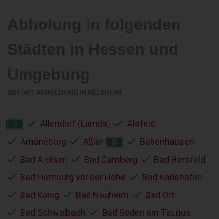
Abholung in folgenden
Städten in Hessen und
Umgebung
SOFORT ABMELDUNG IN
KELKHEIM
Allendorf (Lumda)
Alsfeld
A
Amöneburg
Aßlar
Babenhausen
B
Bad Arolsen
Bad Camberg
Bad Hersfeld
Bad Homburg vor der Höhe
Bad Karlshafen
Bad König
Bad Nauheim
Bad Orb
Bad Schwalbach
Bad Soden am Taunus