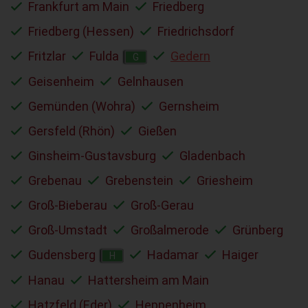
Frankfurt am Main
Friedberg
Friedberg (Hessen)
Friedrichsdorf
Fritzlar
Fulda
Gedern
G
Geisenheim
Gelnhausen
Gemünden (Wohra)
Gernsheim
Gersfeld (Rhön)
Gießen
Ginsheim-Gustavsburg
Gladenbach
Grebenau
Grebenstein
Griesheim
Groß-Bieberau
Groß-Gerau
Groß-Umstadt
Großalmerode
Grünberg
Gudensberg
Hadamar
Haiger
H
Hanau
Hattersheim am Main
Hatzfeld (Eder)
Heppenheim