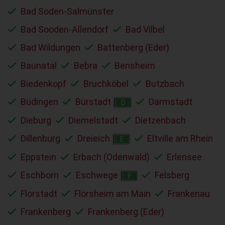
Bad Soden-Salmünster
Bad Sooden-Allendorf
Bad Vilbel
Bad Wildungen
Battenberg (Eder)
Baunatal
Bebra
Bensheim
Biedenkopf
Bruchköbel
Butzbach
Büdingen
Bürstadt
Darmstadt
D
Dieburg
Diemelstadt
Dietzenbach
Dillenburg
Dreieich
Eltville am Rhein
E
Eppstein
Erbach (Odenwald)
Erlensee
Eschborn
Eschwege
Felsberg
F
Florstadt
Flörsheim am Main
Frankenau
Frankenberg
Frankenberg (Eder)