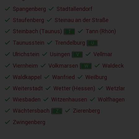
Spangenberg
Stadtallendorf
Staufenberg
Steinau an der Straße
Steinbach (Taunus)
Tann (Rhön)
T
Taunusstein
Trendelburg
U
Ulrichstein
Usingen
Vellmar
V
Viernheim
Volkmarsen
Waldeck
W
Waldkappel
Wanfried
Weilburg
Weiterstadt
Wetter (Hessen)
Wetzlar
Wiesbaden
Witzenhausen
Wolfhagen
Wächtersbach
Zierenberg
Z
Zwingenberg