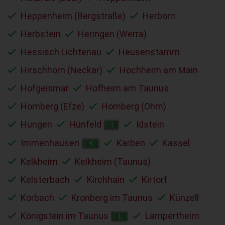
Heppenheim (Bergstraße)
Herborn
Herbstein
Heringen (Werra)
Hessisch Lichtenau
Heusenstamm
Hirschhorn (Neckar)
Hochheim am Main
Hofgeismar
Hofheim am Taunus
Homberg (Efze)
Homberg (Ohm)
Hungen
Hünfeld
Idstein
I
Immenhausen
Karben
Kassel
K
Kelkheim
Kelkheim (Taunus)
Kelsterbach
Kirchhain
Kirtorf
Korbach
Kronberg im Taunus
Künzell
Königstein im Taunus
Lampertheim
L