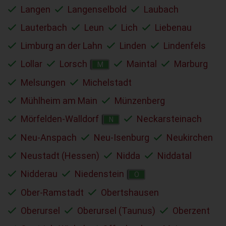
Langen
Langenselbold
Laubach
Lauterbach
Leun
Lich
Liebenau
Limburg an der Lahn
Linden
Lindenfels
Lollar
Lorsch
Maintal
Marburg
M
Melsungen
Michelstadt
Mühlheim am Main
Münzenberg
Mörfelden-Walldorf
Neckarsteinach
N
Neu-Anspach
Neu-Isenburg
Neukirchen
Neustadt (Hessen)
Nidda
Niddatal
Nidderau
Niedenstein
O
Ober-Ramstadt
Obertshausen
Oberursel
Oberursel (Taunus)
Oberzent