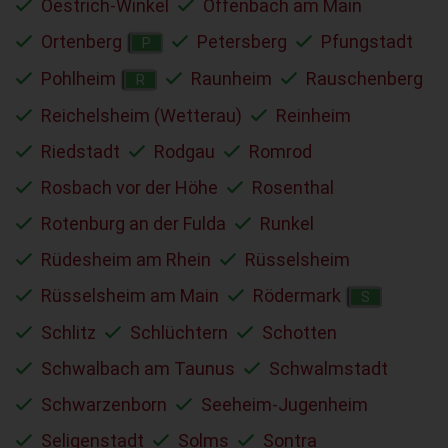
Oestrich-Winkel
Offenbach am Main
Ortenberg
Petersberg
Pfungstadt
P
Pohlheim
Raunheim
Rauschenberg
R
Reichelsheim (Wetterau)
Reinheim
Riedstadt
Rodgau
Romrod
Rosbach vor der Höhe
Rosenthal
Rotenburg an der Fulda
Runkel
Rüdesheim am Rhein
Rüsselsheim
Rüsselsheim am Main
Rödermark
S
Schlitz
Schlüchtern
Schotten
Schwalbach am Taunus
Schwalmstadt
Schwarzenborn
Seeheim-Jugenheim
Seligenstadt
Solms
Sontra