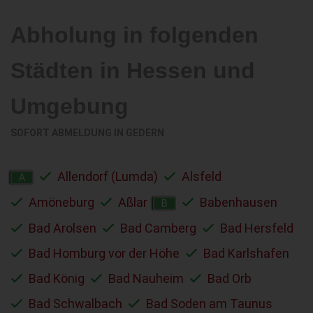
Abholung in folgenden
Städten in Hessen und
Umgebung
SOFORT ABMELDUNG IN
GEDERN
Allendorf (Lumda)
Alsfeld
A
Amöneburg
Aßlar
Babenhausen
B
Bad Arolsen
Bad Camberg
Bad Hersfeld
Bad Homburg vor der Höhe
Bad Karlshafen
Bad König
Bad Nauheim
Bad Orb
Bad Schwalbach
Bad Soden am Taunus