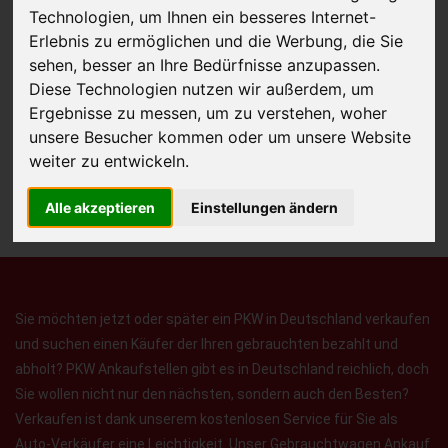
Technologien, um Ihnen ein besseres Internet-
Erlebnis zu ermöglichen und die Werbung, die Sie
sehen, besser an Ihre Bedürfnisse anzupassen.
JETZT KOSTENLOSE BEWERTUNG
Diese Technologien nutzen wir außerdem, um
Ergebnisse zu messen, um zu verstehen, woher
Kostenloses Angebot
für den Ankauf Ihres Autos inklusive der
unsere Besucher kommen oder um unsere Website
Abholung, auf Wunsch sofort Geld. Ihre Daten werden nicht mit Dritten
weiter zu entwickeln.
geteilt.
Alle akzeptieren
Einstellungen ändern
Wir garantieren 100% Sicherheit.
Sie möchten jetzt oder später ein PKW in Deutschland verkaufen
und suchen einen Käufer der Ihren gebrauchten bezahlt und
abholt? PKW Ankaufstellen gibt es in Deutschland reichlich, doch
Sie wollen nicht nur den nächsten, sondern auch den Besten?
Verkaufen ist dank unserem kostenlosen Service für Sie als
Auto-Verkäufer eine Leichtigkeit. Unser Gebrauchtwagen Ankauf