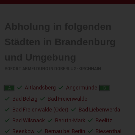
Abholung in folgenden
Städten in Brandenburg
und Umgebung
SOFORT ABMELDUNG IN
DOBERLUG-KIRCHHAIN
Altlandsberg
Angermünde
A
B
Bad Belzig
Bad Freienwalde
Bad Freienwalde (Oder)
Bad Liebenwerda
Bad Wilsnack
Baruth-Mark
Beelitz
Beeskow
Bernau bei Berlin
Biesenthal