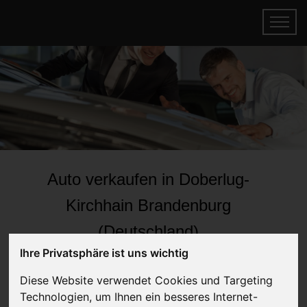
Auto verkaufen in Doberlug-
Kirchhain Brandenburg
(Deutschland)
Online Auto verkaufen & gratis abholen
Ihre Privatsphäre ist uns wichtig
lassen
Diese Website verwendet Cookies und Targeting
Auf Wunsch sofort Geld für Ihr Auto erhalten
Technologien, um Ihnen ein besseres Internet-