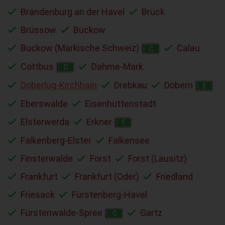
Brandenburg an der Havel
Brück
Brüssow
Buckow
Buckow (Märkische Schweiz)
Calau
C
Cottbus
Dahme-Mark
D
Doberlug-Kirchhain
Drebkau
Döbern
E
Eberswalde
Eisenhüttenstadt
Elsterwerda
Erkner
F
Falkenberg-Elster
Falkensee
Finsterwalde
Forst
Forst (Lausitz)
Frankfurt
Frankfurt (Oder)
Friedland
Friesack
Fürstenberg-Havel
Fürstenwalde-Spree
Gartz
G