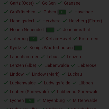
Gartz (Oder)
Golßen
Gransee
Großräschen
Guben
Havelsee
H
Hennigsdorf
Herzberg
Herzberg (Elster)
Hohen Neuendorf
Joachimsthal
J
Jüterbog
Ketzin-Havel
Kremmen
K
Kyritz
Königs Wusterhausen
L
Lauchhammer
Lebus
Lenzen
Lenzen (Elbe)
Liebenwalde
Lieberose
Lindow
Lindow (Mark)
Luckau
Luckenwalde
Ludwigsfelde
Lübben
Lübben (Spreewald)
Lübbenau-Spreewald
Lychen
Meyenburg
Mittenwalde
M