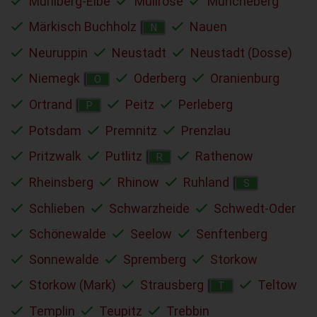
Mühlberg-Elbe
Müllrose
Müncheberg
Märkisch Buchholz
Nauen
N
Neuruppin
Neustadt
Neustadt (Dosse)
Niemegk
Oderberg
Oranienburg
O
Ortrand
Peitz
Perleberg
P
Potsdam
Premnitz
Prenzlau
Pritzwalk
Putlitz
Rathenow
R
Rheinsberg
Rhinow
Ruhland
S
Schlieben
Schwarzheide
Schwedt-Oder
Schönewalde
Seelow
Senftenberg
Sonnewalde
Spremberg
Storkow
Storkow (Mark)
Strausberg
Teltow
T
Templin
Teupitz
Trebbin