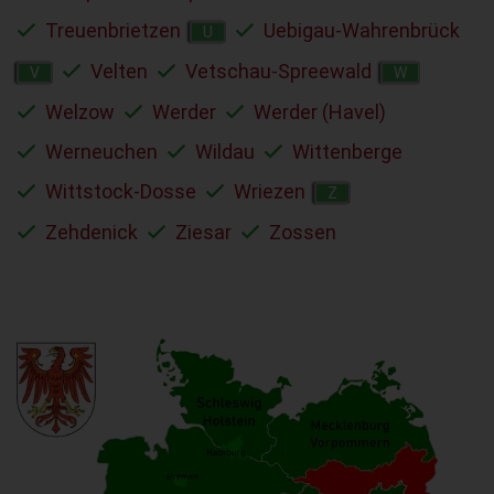
Treuenbrietzen
Uebigau-Wahrenbrück
U
Velten
Vetschau-Spreewald
V
W
Welzow
Werder
Werder (Havel)
Werneuchen
Wildau
Wittenberge
Wittstock-Dosse
Wriezen
Z
Zehdenick
Ziesar
Zossen