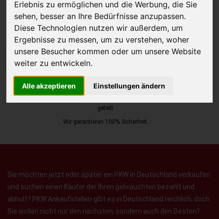
Erlebnis zu ermöglichen und die Werbung, die Sie
sehen, besser an Ihre Bedürfnisse anzupassen.
Diese Technologien nutzen wir außerdem, um
Ergebnisse zu messen, um zu verstehen, woher
unsere Besucher kommen oder um unsere Website
JETZT KOSTENLOSE BEWERTUNG
weiter zu entwickeln.
Kostenloses Angebot
für den Ankauf Ihres Autos inklusive der
Alle akzeptieren
Einstellungen ändern
Abholung, auf Wunsch sofort Geld. Ihre Daten werden nicht mit Dritten
geteilt.
Wir garantieren 100% Sicherheit.
Sie möchten jetzt oder später ein PKW in Deutschland verkaufen
und suchen einen Käufer der Ihren gebrauchten bezahlt und
abholt? PKW Ankaufstellen gibt es in Deutschland reichlich, doch
Sie wollen nicht nur den nächsten, sondern auch den Besten?