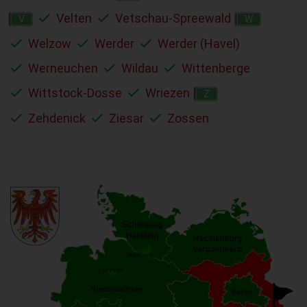
Velten
Vetschau-Spreewald
V
W
Welzow
Werder
Werder (Havel)
Werneuchen
Wildau
Wittenberge
Wittstock-Dosse
Wriezen
Z
Zehdenick
Ziesar
Zossen