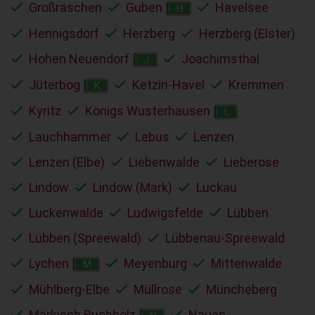
Großräschen
Guben
Havelsee
H
Hennigsdorf
Herzberg
Herzberg (Elster)
Hohen Neuendorf
Joachimsthal
J
Jüterbog
Ketzin-Havel
Kremmen
K
Kyritz
Königs Wusterhausen
L
Lauchhammer
Lebus
Lenzen
Lenzen (Elbe)
Liebenwalde
Lieberose
Lindow
Lindow (Mark)
Luckau
Luckenwalde
Ludwigsfelde
Lübben
Lübben (Spreewald)
Lübbenau-Spreewald
Lychen
Meyenburg
Mittenwalde
M
Mühlberg-Elbe
Müllrose
Müncheberg
Märkisch Buchholz
Nauen