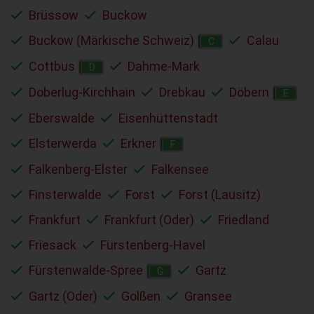
Brüssow
Buckow
Buckow (Märkische Schweiz)
Calau
C
Cottbus
Dahme-Mark
D
Doberlug-Kirchhain
Drebkau
Döbern
E
Eberswalde
Eisenhüttenstadt
Elsterwerda
Erkner
F
Falkenberg-Elster
Falkensee
Finsterwalde
Forst
Forst (Lausitz)
Frankfurt
Frankfurt (Oder)
Friedland
Friesack
Fürstenberg-Havel
Fürstenwalde-Spree
Gartz
G
Gartz (Oder)
Golßen
Gransee