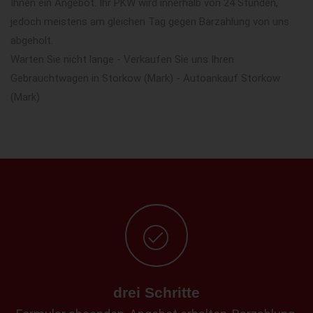
Ihnen ein Angebot. Ihr PKW wird innerhalb von 24 Stunden,
jedoch meistens am gleichen Tag gegen Barzahlung von uns
abgeholt.
Warten Sie nicht lange - Verkaufen Sie uns Ihren
Gebrauchtwagen in Storkow (Mark) - Autoankauf Storkow
(Mark)
drei Schritte