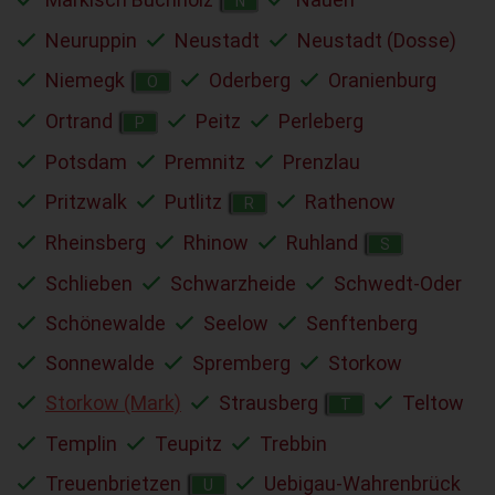
N
Neuruppin
Neustadt
Neustadt (Dosse)
Niemegk
Oderberg
Oranienburg
O
Ortrand
Peitz
Perleberg
P
Potsdam
Premnitz
Prenzlau
Pritzwalk
Putlitz
Rathenow
R
Rheinsberg
Rhinow
Ruhland
S
Schlieben
Schwarzheide
Schwedt-Oder
Schönewalde
Seelow
Senftenberg
Sonnewalde
Spremberg
Storkow
Storkow (Mark)
Strausberg
Teltow
T
Templin
Teupitz
Trebbin
Treuenbrietzen
Uebigau-Wahrenbrück
U