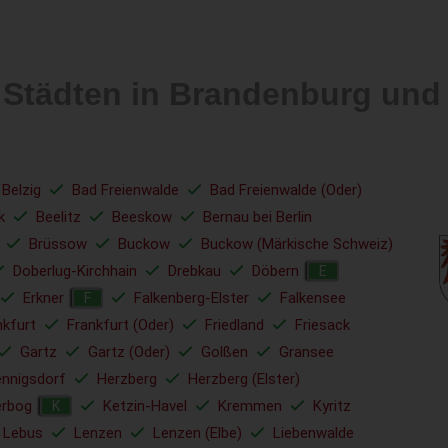
n Städten in Brandenburg un
 Belzig
Bad Freienwalde
Bad Freienwalde (Oder)
k
Beelitz
Beeskow
Bernau bei Berlin
Brüssow
Buckow
Buckow (Märkische Schweiz)
Doberlug-Kirchhain
Drebkau
Döbern
E
Erkner
Falkenberg-Elster
Falkensee
F
nkfurt
Frankfurt (Oder)
Friedland
Friesack
Gartz
Gartz (Oder)
Golßen
Gransee
nnigsdorf
Herzberg
Herzberg (Elster)
erbog
Ketzin-Havel
Kremmen
Kyritz
K
Lebus
Lenzen
Lenzen (Elbe)
Liebenwalde