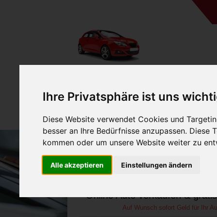
A
Ihre Privatsphäre ist uns wicht
Diese Website verwendet Cookies und Targeting
besser an Ihre Bedürfnisse anzupassen. Diese
kommen oder um unsere Website weiter zu ent
Auto verkaufen in Wilda
Alle akzeptieren
Einstellungen ändern
(Deutschland
Online Auto verkaufen & grati
Auf Wunsch sofort Geld für Ihr Au