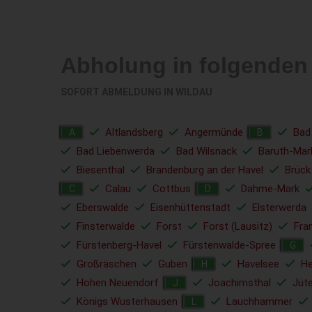
Abholung in folgende
SOFORT ABMELDUNG IN
WILDAU
Altlandsberg
Angermünde
Bad
A
B
Bad Liebenwerda
Bad Wilsnack
Baruth-Mar
Biesenthal
Brandenburg an der Havel
Brück
Calau
Cottbus
Dahme-Mark
C
D
Eberswalde
Eisenhüttenstadt
Elsterwerda
Finsterwalde
Forst
Forst (Lausitz)
Fra
Fürstenberg-Havel
Fürstenwalde-Spree
G
Großräschen
Guben
Havelsee
He
H
Hohen Neuendorf
Joachimsthal
Jüt
J
Königs Wusterhausen
Lauchhammer
L