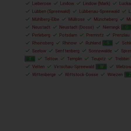
Lieberose
Lindow
Lindow (Mark)
Lucka
Lübben (Spreewald)
Lübbenau-Spreewald
L
Mühlberg-Elbe
Müllrose
Müncheberg
Mä
Neustadt
Neustadt (Dosse)
Niemegk
O
Perleberg
Potsdam
Premnitz
Prenzlau
Rheinsberg
Rhinow
Ruhland
Schl
S
Seelow
Senftenberg
Sonnewalde
Spre
Teltow
Templin
Teupitz
Trebbin
T
Velten
Vetschau-Spreewald
Welzo
W
Wittenberge
Wittstock-Dosse
Wriezen