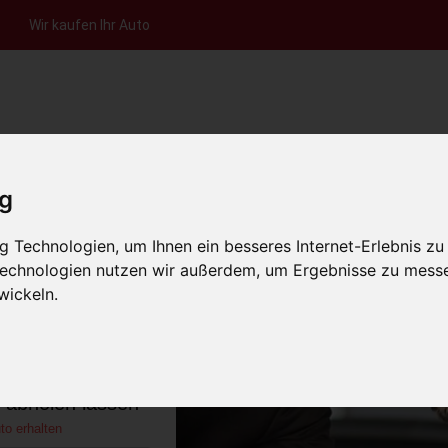
Wir kaufen Ihr Auto
nfrage per Hotline
Anfrage per WhatsApp
Anfrage 
+49 (0)800-0044333
+49 (0)157 - 849 157 78
anfrage
ig
HOME
KONTAKT
ÜBER UNS
AUT
 Technologien, um Ihnen ein besseres Internet-Erlebnis zu
 Technologien nutzen wir außerdem, um Ergebnisse zu mess
wickeln.
u Brandenburg
)
s abholen lassen
to erhalten