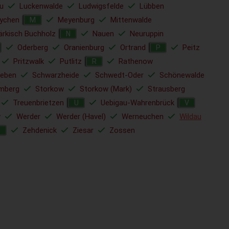
u
Luckenwalde
Ludwigsfelde
Lübben
ychen
Meyenburg
Mittenwalde
M
rkisch Buchholz
Nauen
Neuruppin
N
Oderberg
Oranienburg
Ortrand
Peitz
P
Pritzwalk
Putlitz
Rathenow
R
ieben
Schwarzheide
Schwedt-Oder
Schönewalde
mberg
Storkow
Storkow (Mark)
Strausberg
Treuenbrietzen
Uebigau-Wahrenbrück
U
V
w
Werder
Werder (Havel)
Werneuchen
Wildau
Zehdenick
Ziesar
Zossen
Z