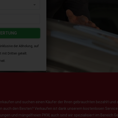
WERTUNG
inklusive der Abholung, auf
mit Dritten geteilt.
eit.
erkaufen und suchen einen Käufer der Ihren gebrauchten bezahlt und 
ern auch den Besten? Verkaufen ist dank unserem kostenlosen Service f
jungen und mängelfreien PKW, auch sind wir spezialisiert im Bereich