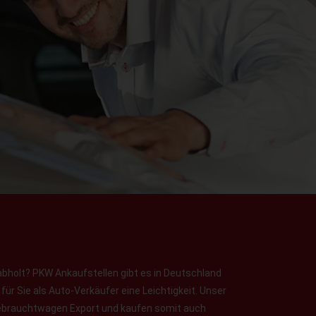
abholt? PKW Ankaufstellen gibt es in Deutschland
ür Sie als Auto-Verkäufer eine Leichtigkeit. Unser
 Gebrauchtwagen Export und kaufen somit auch