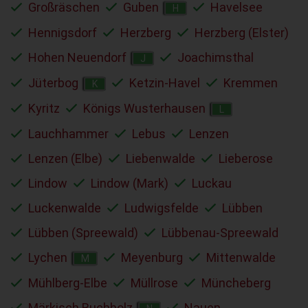
Großräschen
Guben
Havelsee
H
Hennigsdorf
Herzberg
Herzberg (Elster)
Hohen Neuendorf
Joachimsthal
J
Jüterbog
Ketzin-Havel
Kremmen
K
Kyritz
Königs Wusterhausen
L
Lauchhammer
Lebus
Lenzen
Lenzen (Elbe)
Liebenwalde
Lieberose
Lindow
Lindow (Mark)
Luckau
Luckenwalde
Ludwigsfelde
Lübben
Lübben (Spreewald)
Lübbenau-Spreewald
Lychen
Meyenburg
Mittenwalde
M
Mühlberg-Elbe
Müllrose
Müncheberg
Märkisch Buchholz
Nauen