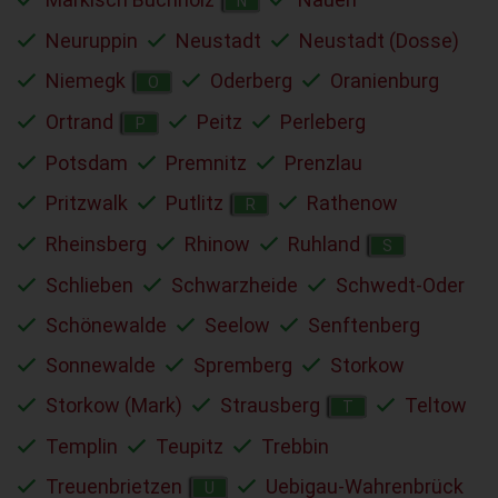
N
Neuruppin
Neustadt
Neustadt (Dosse)
Niemegk
Oderberg
Oranienburg
O
Ortrand
Peitz
Perleberg
P
Potsdam
Premnitz
Prenzlau
Pritzwalk
Putlitz
Rathenow
R
Rheinsberg
Rhinow
Ruhland
S
Schlieben
Schwarzheide
Schwedt-Oder
Schönewalde
Seelow
Senftenberg
Sonnewalde
Spremberg
Storkow
Storkow (Mark)
Strausberg
Teltow
T
Templin
Teupitz
Trebbin
Treuenbrietzen
Uebigau-Wahrenbrück
U