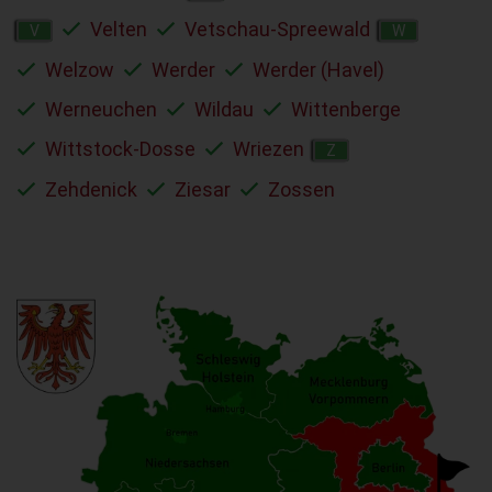
Velten
Vetschau-Spreewald
V
W
Welzow
Werder
Werder (Havel)
Werneuchen
Wildau
Wittenberge
Wittstock-Dosse
Wriezen
Z
Zehdenick
Ziesar
Zossen