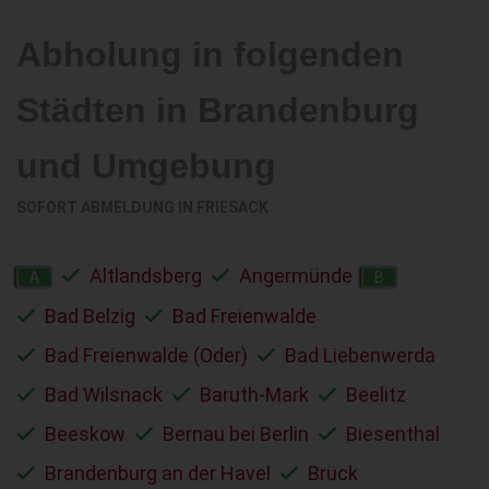
Abholung in folgenden
Städten in Brandenburg
und Umgebung
SOFORT ABMELDUNG IN
FRIESACK
Altlandsberg
Angermünde
A
B
Bad Belzig
Bad Freienwalde
Bad Freienwalde (Oder)
Bad Liebenwerda
Bad Wilsnack
Baruth-Mark
Beelitz
Beeskow
Bernau bei Berlin
Biesenthal
Brandenburg an der Havel
Brück