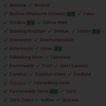
Brüssow
Buckow
Buckow (Märkische Schweiz)
Calau
C
Cottbus
Dahme-Mark
D
Doberlug-Kirchhain
Drebkau
Döbern
E
Eberswalde
Eisenhüttenstadt
Elsterwerda
Erkner
F
Falkenberg-Elster
Falkensee
Finsterwalde
Forst
Forst (Lausitz)
Frankfurt
Frankfurt (Oder)
Friedland
Friesack
Fürstenberg-Havel
Fürstenwalde-Spree
Gartz
G
Gartz (Oder)
Golßen
Gransee