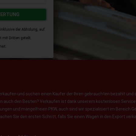
WERTUNG
inklusive der Abholung, auf
mit Dritten geteilt.
eit.
erkaufen und suchen einen Käufer der Ihren gebrauchten bezahlt und 
ern auch den Besten? Verkaufen ist dank unserem kostenlosen Service f
jungen und mängelfreien PKW, auch sind wir spezialisiert im Bereich
chen Sie den ersten Schritt, falls Sie einen Wagen in den Export verk