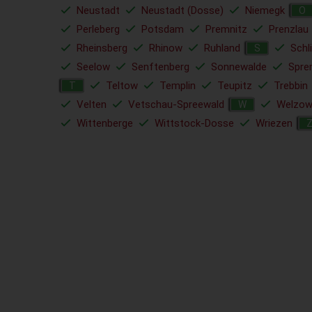
Neustadt
Neustadt (Dosse)
Niemegk
O
Perleberg
Potsdam
Premnitz
Prenzlau
Rheinsberg
Rhinow
Ruhland
Schl
S
Seelow
Senftenberg
Sonnewalde
Spre
Teltow
Templin
Teupitz
Trebbin
T
Velten
Vetschau-Spreewald
Welzo
W
Wittenberge
Wittstock-Dosse
Wriezen