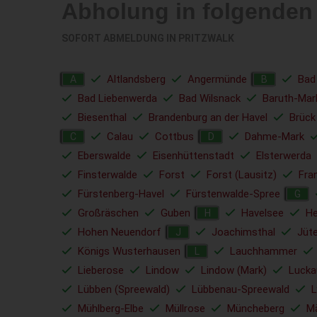
Abholung in folgende
SOFORT ABMELDUNG IN
PRITZWALK
Altlandsberg
Angermünde
Bad
A
B
Bad Liebenwerda
Bad Wilsnack
Baruth-Mar
Biesenthal
Brandenburg an der Havel
Brück
Calau
Cottbus
Dahme-Mark
C
D
Eberswalde
Eisenhüttenstadt
Elsterwerda
Finsterwalde
Forst
Forst (Lausitz)
Fra
Fürstenberg-Havel
Fürstenwalde-Spree
G
Großräschen
Guben
Havelsee
He
H
Hohen Neuendorf
Joachimsthal
Jüt
J
Königs Wusterhausen
Lauchhammer
L
Lieberose
Lindow
Lindow (Mark)
Lucka
Lübben (Spreewald)
Lübbenau-Spreewald
L
Mühlberg-Elbe
Müllrose
Müncheberg
Mä