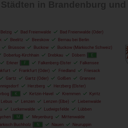
n Städten in Brandenburg un
 Belzig
Bad Freienwalde
Bad Freienwalde (Oder)
k
Beelitz
Beeskow
Bernau bei Berlin
Brüssow
Buckow
Buckow (Märkische Schweiz)
Doberlug-Kirchhain
Drebkau
Döbern
E
Erkner
Falkenberg-Elster
Falkensee
F
nkfurt
Frankfurt (Oder)
Friedland
Friesack
Gartz
Gartz (Oder)
Golßen
Gransee
nnigsdorf
Herzberg
Herzberg (Elster)
erbog
Ketzin-Havel
Kremmen
Kyritz
K
Lebus
Lenzen
Lenzen (Elbe)
Liebenwalde
u
Luckenwalde
Ludwigsfelde
Lübben
ychen
Meyenburg
Mittenwalde
M
rkisch Buchholz
Nauen
Neuruppin
N