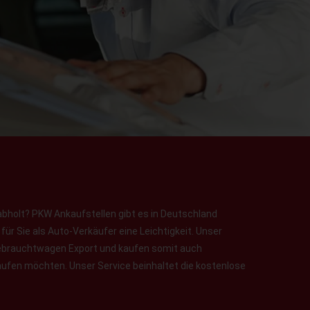
abholt? PKW Ankaufstellen gibt es in Deutschland
ür Sie als Auto-Verkäufer eine Leichtigkeit. Unser
 Gebrauchtwagen Export und kaufen somit auch
aufen möchten. Unser Service beinhaltet die kostenlose