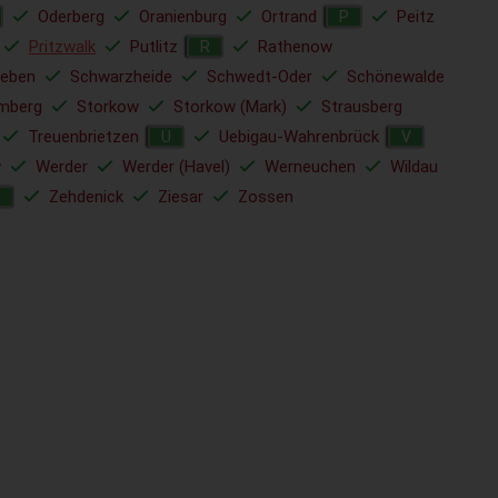
Oderberg
Oranienburg
Ortrand
Peitz
P
Pritzwalk
Putlitz
Rathenow
R
ieben
Schwarzheide
Schwedt-Oder
Schönewalde
mberg
Storkow
Storkow (Mark)
Strausberg
Treuenbrietzen
Uebigau-Wahrenbrück
U
V
w
Werder
Werder (Havel)
Werneuchen
Wildau
Zehdenick
Ziesar
Zossen
Z