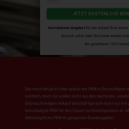
JETZT KOSTENLOSE BE
Kostenloses Angebot
für den Ankauf Ihres Autos 
Wunsch sofort Geld. Ihre Daten werden nicht 
Wir garantieren 100% Sicherh
Sie möchten jetzt oder später ein PKW in Deutschland v
reichlich, doch Sie wollen nicht nur den nächsten, sond
Gebrauchtwagen Ankauf beschäftigt sich nicht nur mit 
beschädigte PKW für den Export zu Höchstpreisen an. Ma
Abholung Ihres PKW im gesamten Bundesgebiet.