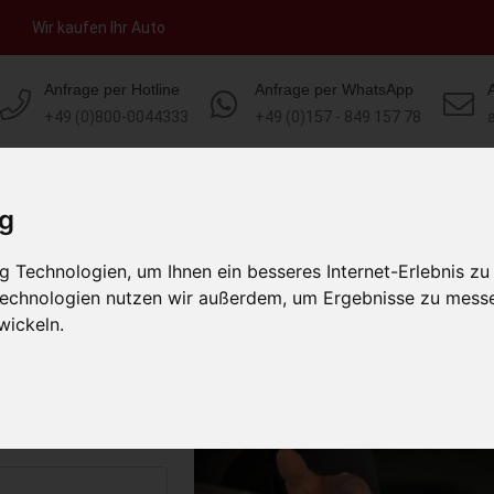
Wir kaufen Ihr Auto
Anfrage per Hotline
Anfrage per WhatsApp
+49 (0)800-0044333
+49 (0)157 - 849 157 78
HOME
KONTAKT
ÜBER UNS
AUT
ig
 Technologien, um Ihnen ein besseres Internet-Erlebnis zu
lk Brandenburg
 Technologien nutzen wir außerdem, um Ergebnisse zu mess
)
wickeln.
s abholen lassen
to erhalten