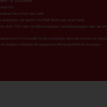
land - in 24 Stunden
utos mit
ssieren Sie sofort das Geld
e Auktionen, wir kaufen Ihr PKW direkt aus einer Hand
uch ohne TÜV oder mit Motorschaden, Getriebeschaden oder als Un
ansportern in Pritzwalk für Sie unterwegs, denn wir warten nur darauf
en ein Angebot inklusive der bequemen Abholung bei Ihnen zu Hause.