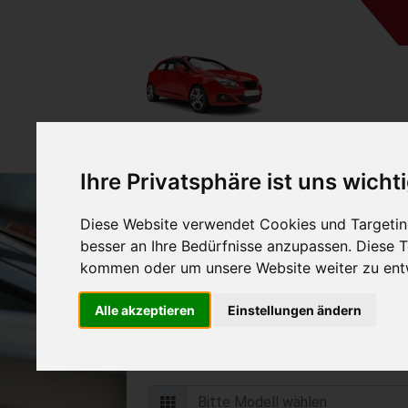
Ihre Privatsphäre ist uns wicht
Diese Website verwendet Cookies und Targeting
Auto verkaufen in Pritzwa
besser an Ihre Bedürfnisse anzupassen. Diese
(Deutschland
kommen oder um unsere Website weiter zu ent
Online Auto verkaufen & grati
Alle akzeptieren
Einstellungen ändern
Auf Wunsch sofort Geld für Ihr Au