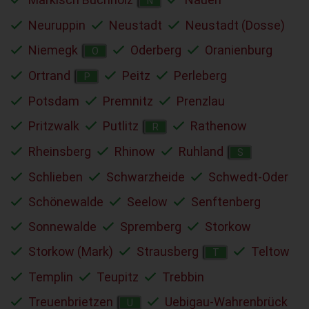
N
Neuruppin
Neustadt
Neustadt (Dosse)
Niemegk
Oderberg
Oranienburg
O
Ortrand
Peitz
Perleberg
P
Potsdam
Premnitz
Prenzlau
Pritzwalk
Putlitz
Rathenow
R
Rheinsberg
Rhinow
Ruhland
S
Schlieben
Schwarzheide
Schwedt-Oder
Schönewalde
Seelow
Senftenberg
Sonnewalde
Spremberg
Storkow
Storkow (Mark)
Strausberg
Teltow
T
Templin
Teupitz
Trebbin
Treuenbrietzen
Uebigau-Wahrenbrück
U