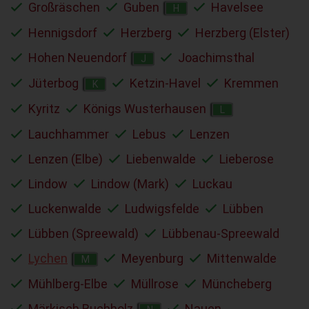
Großräschen
Guben
Havelsee
H
Hennigsdorf
Herzberg
Herzberg (Elster)
Hohen Neuendorf
Joachimsthal
J
Jüterbog
Ketzin-Havel
Kremmen
K
Kyritz
Königs Wusterhausen
L
Lauchhammer
Lebus
Lenzen
Lenzen (Elbe)
Liebenwalde
Lieberose
Lindow
Lindow (Mark)
Luckau
Luckenwalde
Ludwigsfelde
Lübben
Lübben (Spreewald)
Lübbenau-Spreewald
Lychen
Meyenburg
Mittenwalde
M
Mühlberg-Elbe
Müllrose
Müncheberg
Märkisch Buchholz
Nauen