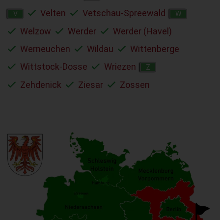
Velten
Vetschau-Spreewald
V
W
Welzow
Werder
Werder (Havel)
Werneuchen
Wildau
Wittenberge
Wittstock-Dosse
Wriezen
Z
Zehdenick
Ziesar
Zossen