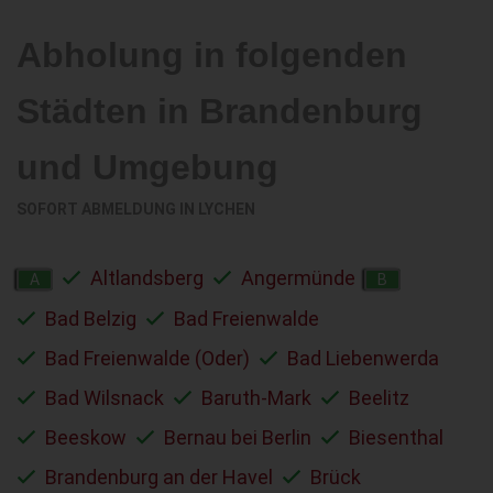
Abholung in folgenden
Städten in Brandenburg
und Umgebung
SOFORT ABMELDUNG IN
LYCHEN
Altlandsberg
Angermünde
A
B
Bad Belzig
Bad Freienwalde
Bad Freienwalde (Oder)
Bad Liebenwerda
Bad Wilsnack
Baruth-Mark
Beelitz
Beeskow
Bernau bei Berlin
Biesenthal
Brandenburg an der Havel
Brück