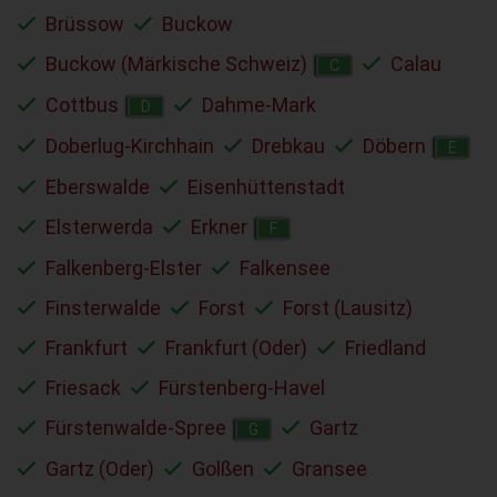
Brüssow
Buckow
Buckow (Märkische Schweiz)
Calau
C
Cottbus
Dahme-Mark
D
Doberlug-Kirchhain
Drebkau
Döbern
E
Eberswalde
Eisenhüttenstadt
Elsterwerda
Erkner
F
Falkenberg-Elster
Falkensee
Finsterwalde
Forst
Forst (Lausitz)
Frankfurt
Frankfurt (Oder)
Friedland
Friesack
Fürstenberg-Havel
Fürstenwalde-Spree
Gartz
G
Gartz (Oder)
Golßen
Gransee