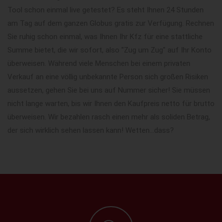
Tool schon einmal live getestet? Es steht Ihnen 24 Stunden
am Tag auf dem ganzen Globus gratis zur Verfügung. Rechnen
Sie ruhig schon einmal, was Ihnen Ihr Kfz für eine stattliche
Summe bietet, die wir sofort, also "Zug um Zug" auf Ihr Konto
überweisen. Während viele Menschen bei einem privaten
Verkauf an eine völlig unbekannte Person sich großen Risiken
aussetzen, gehen Sie bei uns auf Nummer sicher! Sie müssen
nicht lange warten, bis wir Ihnen den Kaufpreis netto für brutto
überweisen. Wir bezahlen rasch einen mehr als soliden Betrag,
der sich wirklich sehen lassen kann! Wetten...dass?