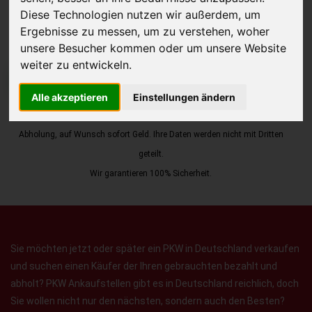
Diese Technologien nutzen wir außerdem, um
Ergebnisse zu messen, um zu verstehen, woher
unsere Besucher kommen oder um unsere Website
weiter zu entwickeln.
JETZT KOSTENLOSE BEWERTUNG
Alle akzeptieren
Einstellungen ändern
Kostenloses Angebot
für den Ankauf Ihres Autos inklusive der
Abholung, auf Wunsch sofort Geld. Ihre Daten werden nicht mit Dritten
geteilt.
Wir garantieren 100% Sicherheit.
Sie möchten jetzt oder später ein PKW in Deutschland verkaufen
und suchen einen Käufer der Ihren gebrauchten bezahlt und
abholt? PKW Ankaufstellen gibt es in Deutschland reichlich, doch
Sie wollen nicht nur den nächsten, sondern auch den Besten?