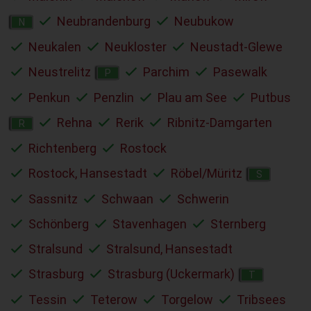
Neubrandenburg
Neubukow
N
Neukalen
Neukloster
Neustadt-Glewe
Neustrelitz
Parchim
Pasewalk
P
Penkun
Penzlin
Plau am See
Putbus
Rehna
Rerik
Ribnitz-Damgarten
R
Richtenberg
Rostock
Rostock, Hansestadt
Röbel/Müritz
S
Sassnitz
Schwaan
Schwerin
Schönberg
Stavenhagen
Sternberg
Stralsund
Stralsund, Hansestadt
Strasburg
Strasburg (Uckermark)
T
Tessin
Teterow
Torgelow
Tribsees