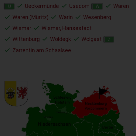
Ueckermünde
Usedom
Waren
U
W
Waren (Müritz)
Warin
Wesenberg
Wismar
Wismar, Hansestadt
Wittenburg
Woldegk
Wolgast
Z
Zarrentin am Schaalsee