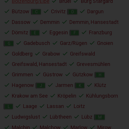
Boizenburg/Elbe
Brüel
Burg Stargard
Bützow
Crivitz
Dargun
C
D
Dassow
Demmin
Demmin, Hansestadt
Dömitz
Eggesin
Franzburg
E
F
Gadebusch
Garz/Rügen
Gnoien
G
Goldberg
Grabow
Greifswald
Greifswald, Hansestadt
Grevesmühlen
Grimmen
Güstrow
Gützkow
H
Hagenow
Jarmen
Klütz
J
K
Krakow am See
Kröpelin
Kühlungsborn
Laage
Lassan
Loitz
L
Ludwigslust
Lübtheen
Lübz
M
Malchin
Malchow
Marlow
Mirow