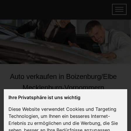
Auto verkaufen in Boizenburg/Elbe
Mecklenburg-Vorpommern
Ihre Privatsphäre ist uns wichtig
(Deutschland)
Online Auto verkaufen & gratis abholen
Diese Website verwendet Cookies und Targeting
lassen
Technologien, um Ihnen ein besseres Internet-
Auf Wunsch sofort Geld für Ihr Auto erhalten
Erlebnis zu ermöglichen und die Werbung, die Sie
sehen, besser an Ihre Bedürfnisse anzupassen.