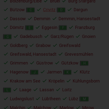
Boizenburg/Elbe
Brüel
Burg Stargard
Bützow
Crivitz
Dargun
C
D
Dassow
Demmin
Demmin, Hansestadt
Dömitz
Eggesin
Franzburg
E
F
Gadebusch
Garz/Rügen
Gnoien
G
Goldberg
Grabow
Greifswald
Greifswald, Hansestadt
Grevesmühlen
Grimmen
Güstrow
Gützkow
H
Hagenow
Jarmen
Klütz
J
K
Krakow am See
Kröpelin
Kühlungsborn
Laage
Lassan
Loitz
L
Ludwigslust
Lübtheen
Lübz
M
Malchin
Malchow
Marlow
Mirow