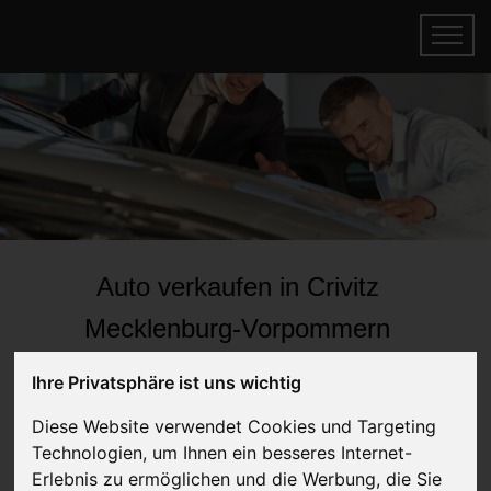
Auto verkaufen in Crivitz
Mecklenburg-Vorpommern
(Deutschland)
Ihre Privatsphäre ist uns wichtig
Online Auto verkaufen & gratis abholen
Diese Website verwendet Cookies und Targeting
lassen
Technologien, um Ihnen ein besseres Internet-
Auf Wunsch sofort Geld für Ihr Auto erhalten
Erlebnis zu ermöglichen und die Werbung, die Sie