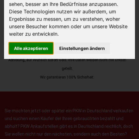
sehen, besser an Ihre Bedürfnisse anzupassen.
Diese Technologien nutzen wir außerdem, um
Ergebnisse zu messen, um zu verstehen, woher
unsere Besucher kommen oder um unsere Website
weiter zu entwickeln.
JETZT KOSTENLOSE BEWERTUNG
Alle akzeptieren
Einstellungen ändern
Kostenloses Angebot
für den Ankauf Ihres Autos inklusive der
Abholung, auf Wunsch sofort Geld. Ihre Daten werden nicht mit Dritten
geteilt.
Wir garantieren 100% Sicherheit.
Sie möchten jetzt oder später ein PKW in Deutschland verkaufen
und suchen einen Käufer der Ihren gebrauchten bezahlt und
abholt? PKW Ankaufstellen gibt es in Deutschland reichlich, doch
Sie wollen nicht nur den nächsten, sondern auch den Besten?