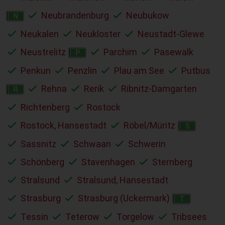
Neubrandenburg
Neubukow
N
Neukalen
Neukloster
Neustadt-Glewe
Neustrelitz
Parchim
Pasewalk
P
Penkun
Penzlin
Plau am See
Putbus
Rehna
Rerik
Ribnitz-Damgarten
R
Richtenberg
Rostock
Rostock, Hansestadt
Röbel/Müritz
S
Sassnitz
Schwaan
Schwerin
Schönberg
Stavenhagen
Sternberg
Stralsund
Stralsund, Hansestadt
Strasburg
Strasburg (Uckermark)
T
Tessin
Teterow
Torgelow
Tribsees