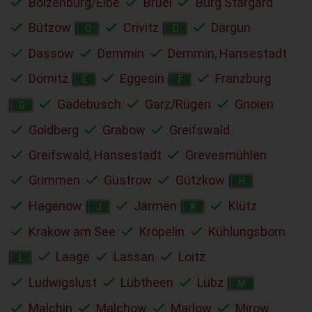
Boizenburg/Elbe
Brüel
Burg Stargard
Bützow
Crivitz
Dargun
C
D
Dassow
Demmin
Demmin, Hansestadt
Dömitz
Eggesin
Franzburg
E
F
Gadebusch
Garz/Rügen
Gnoien
G
Goldberg
Grabow
Greifswald
Greifswald, Hansestadt
Grevesmühlen
Grimmen
Güstrow
Gützkow
H
Hagenow
Jarmen
Klütz
J
K
Krakow am See
Kröpelin
Kühlungsborn
Laage
Lassan
Loitz
L
Ludwigslust
Lübtheen
Lübz
M
Malchin
Malchow
Marlow
Mirow