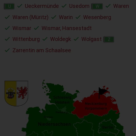
Ueckermünde
Usedom
Waren
U
W
Waren (Müritz)
Warin
Wesenberg
Wismar
Wismar, Hansestadt
Wittenburg
Woldegk
Wolgast
Z
Zarrentin am Schaalsee