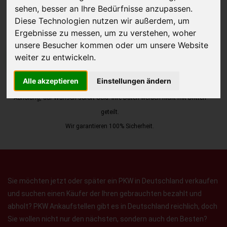
sehen, besser an Ihre Bedürfnisse anzupassen.
Diese Technologien nutzen wir außerdem, um
Ergebnisse zu messen, um zu verstehen, woher
unsere Besucher kommen oder um unsere Website
weiter zu entwickeln.
JETZT KOSTENLOSE BEWERTUNG
Alle akzeptieren
Einstellungen ändern
Kostenloses Angebot
für den Ankauf Ihres Autos inklusive der
Abholung, auf Wunsch sofort Geld. Ihre Daten werden nicht mit Dritten
geteilt.
Wir garantieren 100% Sicherheit.
Sie möchten jetzt oder später ein PKW in Deutschland verkaufen
und suchen einen Käufer der Ihren gebrauchten bezahlt und
abholt? PKW Ankaufstellen gibt es in Deutschland reichlich, doch
Sie wollen nicht nur den nächsten, sondern auch den Besten?