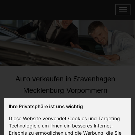
Auto verkaufen in Stavenhagen
Mecklenburg-Vorpommern
(Deutschland)
Ihre Privatsphäre ist uns wichtig
Online Auto verkaufen & gratis abholen
lassen
Diese Website verwendet Cookies und Targeting
Technologien, um Ihnen ein besseres Internet-
Auf Wunsch sofort Geld für Ihr Auto erhalten
Erlebnis zu ermöglichen und die Werbung, die Sie