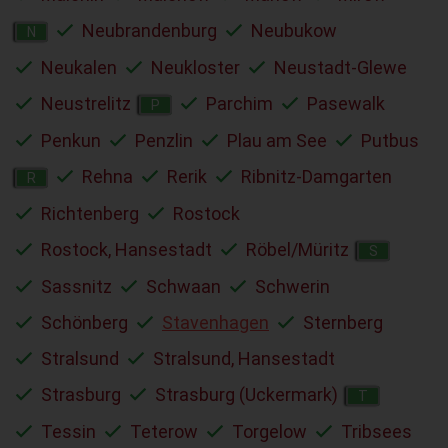
Neubrandenburg
Neubukow
N
Neukalen
Neukloster
Neustadt-Glewe
Neustrelitz
Parchim
Pasewalk
P
Penkun
Penzlin
Plau am See
Putbus
Rehna
Rerik
Ribnitz-Damgarten
R
Richtenberg
Rostock
Rostock, Hansestadt
Röbel/Müritz
S
Sassnitz
Schwaan
Schwerin
Schönberg
Stavenhagen
Sternberg
Stralsund
Stralsund, Hansestadt
Strasburg
Strasburg (Uckermark)
T
Tessin
Teterow
Torgelow
Tribsees