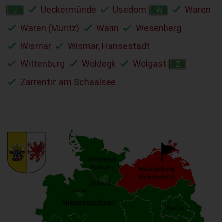
Ueckermünde
Usedom
Waren
U
W
Waren (Müritz)
Warin
Wesenberg
Wismar
Wismar, Hansestadt
Wittenburg
Woldegk
Wolgast
Z
Zarrentin am Schaalsee