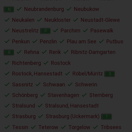
Neubrandenburg
Neubukow
N
Neukalen
Neukloster
Neustadt-Glewe
Neustrelitz
Parchim
Pasewalk
P
Penkun
Penzlin
Plau am See
Putbus
Rehna
Rerik
Ribnitz-Damgarten
R
Richtenberg
Rostock
Rostock, Hansestadt
Röbel/Müritz
S
Sassnitz
Schwaan
Schwerin
Schönberg
Stavenhagen
Sternberg
Stralsund
Stralsund, Hansestadt
Strasburg
Strasburg (Uckermark)
T
Tessin
Teterow
Torgelow
Tribsees