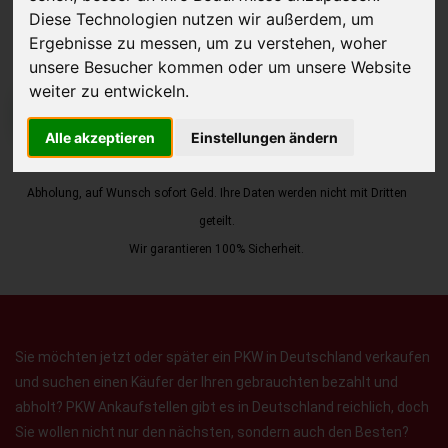
Diese Technologien nutzen wir außerdem, um
Ergebnisse zu messen, um zu verstehen, woher
unsere Besucher kommen oder um unsere Website
weiter zu entwickeln.
JETZT KOSTENLOSE BEWERTUNG
Alle akzeptieren
Einstellungen ändern
Kostenloses Angebot
für den Ankauf Ihres Autos inklusive der
Abholung, auf Wunsch sofort Geld. Ihre Daten werden nicht mit Dritten
geteilt.
Wir garantieren 100% Sicherheit.
Sie möchten jetzt oder später ein PKW in Deutschland verkaufen
und suchen einen Käufer der Ihren gebrauchten bezahlt und
abholt? PKW Ankaufstellen gibt es in Deutschland reichlich, doch
Sie wollen nicht nur den nächsten, sondern auch den Besten?