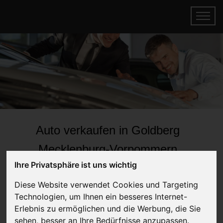
Auto verkaufen in Goldberg
Mecklenburg-Vorpommern
Ihre Privatsphäre ist uns wichtig
(Deutschland)
Online Auto verkaufen & gratis abholen
Diese Website verwendet Cookies und Targeting
lassen
Technologien, um Ihnen ein besseres Internet-
Erlebnis zu ermöglichen und die Werbung, die Sie
Auf Wunsch sofort Geld für Ihr Auto erhalten
sehen, besser an Ihre Bedürfnisse anzupassen.