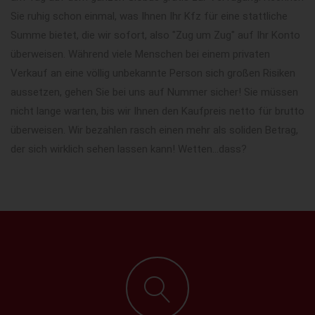
Sie ruhig schon einmal, was Ihnen Ihr Kfz für eine stattliche
Summe bietet, die wir sofort, also "Zug um Zug" auf Ihr Konto
überweisen. Während viele Menschen bei einem privaten
Verkauf an eine völlig unbekannte Person sich großen Risiken
aussetzen, gehen Sie bei uns auf Nummer sicher! Sie müssen
nicht lange warten, bis wir Ihnen den Kaufpreis netto für brutto
überweisen. Wir bezahlen rasch einen mehr als soliden Betrag,
der sich wirklich sehen lassen kann! Wetten...dass?