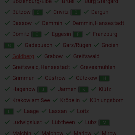
Boizenburg/Elbe
Brüel
Burg Stargard
Bützow
Crivitz
Dargun
C
D
Dassow
Demmin
Demmin, Hansestadt
Dömitz
Eggesin
Franzburg
E
F
Gadebusch
Garz/Rügen
Gnoien
G
Goldberg
Grabow
Greifswald
Greifswald, Hansestadt
Grevesmühlen
Grimmen
Güstrow
Gützkow
H
Hagenow
Jarmen
Klütz
J
K
Krakow am See
Kröpelin
Kühlungsborn
Laage
Lassan
Loitz
L
Ludwigslust
Lübtheen
Lübz
M
Malchin
Malchow
Marlow
Mirow