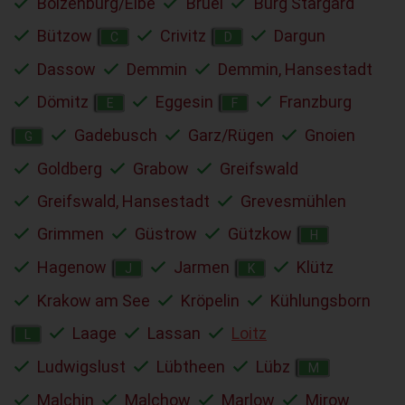
Boizenburg/Elbe
Brüel
Burg Stargard
Bützow
Crivitz
Dargun
C
D
Dassow
Demmin
Demmin, Hansestadt
Dömitz
Eggesin
Franzburg
E
F
Gadebusch
Garz/Rügen
Gnoien
G
Goldberg
Grabow
Greifswald
Greifswald, Hansestadt
Grevesmühlen
Grimmen
Güstrow
Gützkow
H
Hagenow
Jarmen
Klütz
J
K
Krakow am See
Kröpelin
Kühlungsborn
Laage
Lassan
Loitz
L
Ludwigslust
Lübtheen
Lübz
M
Malchin
Malchow
Marlow
Mirow