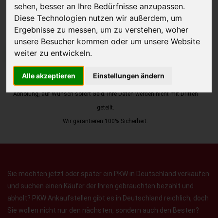
sehen, besser an Ihre Bedürfnisse anzupassen.
Diese Technologien nutzen wir außerdem, um
Ergebnisse zu messen, um zu verstehen, woher
unsere Besucher kommen oder um unsere Website
weiter zu entwickeln.
JETZT KOSTENLOSE BEWERTUNG
Alle akzeptieren
Einstellungen ändern
Kostenloses Angebot
für den Ankauf Ihres Autos inklusive der
Abholung, auf Wunsch sofort Geld. Ihre Daten werden nicht mit Dritten
geteilt.
Wir garantieren 100% Sicherheit.
Sie möchten jetzt oder später ein PKW in Deutschland verkaufen
und suchen einen Käufer der Ihren gebrauchten bezahlt und
abholt? PKW Ankaufstellen gibt es in Deutschland reichlich, doch
Sie wollen nicht nur den nächsten, sondern auch den Besten?