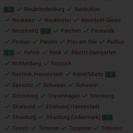
Neubrandenburg
Neubukow
N
Neukalen
Neukloster
Neustadt-Glewe
Neustrelitz
Parchim
Pasewalk
P
Penkun
Penzlin
Plau am See
Putbus
Rehna
Rerik
Ribnitz-Damgarten
R
Richtenberg
Rostock
Rostock, Hansestadt
Röbel/Müritz
S
Sassnitz
Schwaan
Schwerin
Schönberg
Stavenhagen
Sternberg
Stralsund
Stralsund, Hansestadt
Strasburg
Strasburg (Uckermark)
T
Tessin
Teterow
Torgelow
Tribsees