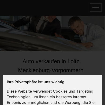
Auto verkaufen in Loitz
Mecklenburg-Vorpommern
(Deutschland)
Ihre Privatsphäre ist uns wichtig
Online Auto verkaufen & gratis abholen
Diese Website verwendet Cookies und Targeting
lassen
Technologien, um Ihnen ein besseres Internet-
Auf Wunsch sofort Geld für Ihr Auto erhalten
Erlebnis zu ermöglichen und die Werbung, die Sie