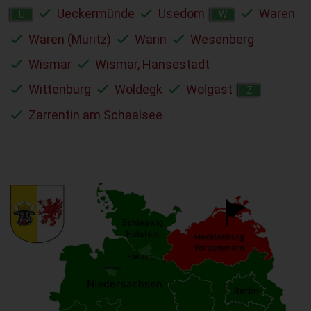
Ueckermünde
Usedom
Waren
U
W
Waren (Müritz)
Warin
Wesenberg
Wismar
Wismar, Hansestadt
Wittenburg
Woldegk
Wolgast
Z
Zarrentin am Schaalsee