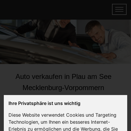
Auto verkaufen in Plau am See
Mecklenburg-Vorpommern
(Deutschland)
Ihre Privatsphäre ist uns wichtig
Online Auto verkaufen & gratis abholen
lassen
Diese Website verwendet Cookies und Targeting
Technologien, um Ihnen ein besseres Internet-
Auf Wunsch sofort Geld für Ihr Auto erhalten
Erlebnis zu ermöglichen und die Werbung, die Sie