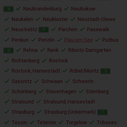
Neubrandenburg
Neubukow
N
Neukalen
Neukloster
Neustadt-Glewe
Neustrelitz
Parchim
Pasewalk
P
Penkun
Penzlin
Plau am See
Putbus
Rehna
Rerik
Ribnitz-Damgarten
R
Richtenberg
Rostock
Rostock, Hansestadt
Röbel/Müritz
S
Sassnitz
Schwaan
Schwerin
Schönberg
Stavenhagen
Sternberg
Stralsund
Stralsund, Hansestadt
Strasburg
Strasburg (Uckermark)
T
Tessin
Teterow
Torgelow
Tribsees