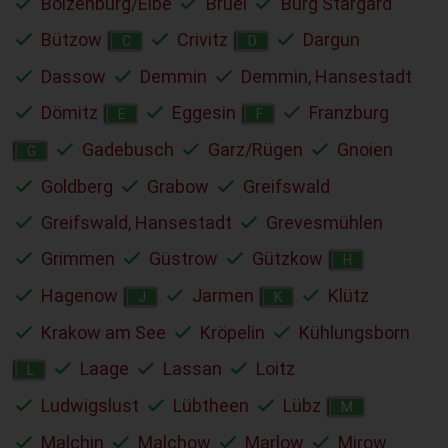
Boizenburg/Elbe
Brüel
Burg Stargard
Bützow
Crivitz
Dargun
C
D
Dassow
Demmin
Demmin, Hansestadt
Dömitz
Eggesin
Franzburg
E
F
Gadebusch
Garz/Rügen
Gnoien
G
Goldberg
Grabow
Greifswald
Greifswald, Hansestadt
Grevesmühlen
Grimmen
Güstrow
Gützkow
H
Hagenow
Jarmen
Klütz
J
K
Krakow am See
Kröpelin
Kühlungsborn
Laage
Lassan
Loitz
L
Ludwigslust
Lübtheen
Lübz
M
Malchin
Malchow
Marlow
Mirow