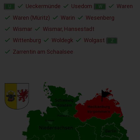
Ueckermünde
Usedom
Waren
U
W
Waren (Müritz)
Warin
Wesenberg
Wismar
Wismar, Hansestadt
Wittenburg
Woldegk
Wolgast
Z
Zarrentin am Schaalsee