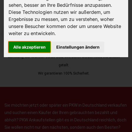
sehen, besser an Ihre Bedürfnisse anzupassen.
Diese Technologien nutzen wir außerdem, um
Ergebnisse zu messen, um zu verstehen, woher
unsere Besucher kommen oder um unsere Website
weiter zu entwickeln.
JETZT KOSTENLOSE BEWERTUNG
Alle akzeptieren
Einstellungen ändern
Kostenloses Angebot
für den Ankauf Ihres Autos inklusive der
Abholung, auf Wunsch sofort Geld. Ihre Daten werden nicht mit Dritten
geteilt.
Wir garantieren 100% Sicherheit.
Sie möchten jetzt oder später ein PKW in Deutschland verkaufen
und suchen einen Käufer der Ihren gebrauchten bezahlt und
abholt? PKW Ankaufstellen gibt es in Deutschland reichlich, doch
Sie wollen nicht nur den nächsten, sondern auch den Besten?