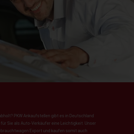
abholt? PKW Ankaufstellen gibt es in Deutschland
ür Sie als Auto-Verkäufer eine Leichtigkeit. Unser
 Gebrauchtwagen Export und kaufen somit auch