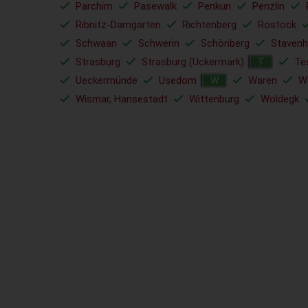
Parchim
Pasewalk
Penkun
Penzlin
Ribnitz-Damgarten
Richtenberg
Rostock
Schwaan
Schwerin
Schönberg
Staven
Strasburg
Strasburg (Uckermark)
Te
T
Ueckermünde
Usedom
Waren
Wa
W
Wismar, Hansestadt
Wittenburg
Woldegk