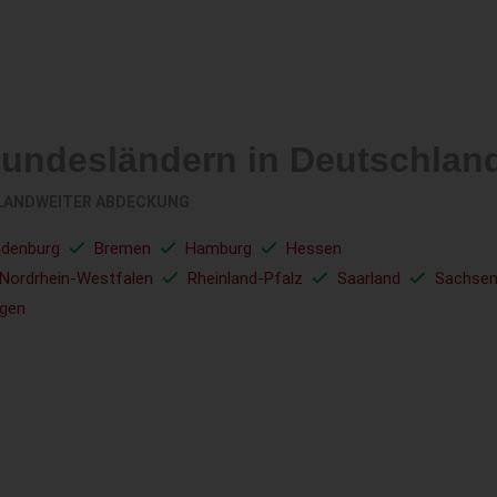
Bundesländern in Deutschlan
LANDWEITER ABDECKUNG
ndenburg
Bremen
Hamburg
Hessen
Nordrhein-Westfalen
Rheinland-Pfalz
Saarland
Sachse
ngen