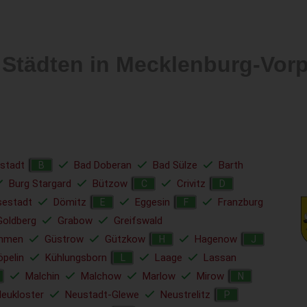
 Städten in Mecklenburg-Vo
stadt
Bad Doberan
Bad Sülze
Barth
B
Burg Stargard
Bützow
Crivitz
C
D
sestadt
Dömitz
Eggesin
Franzburg
E
F
Goldberg
Grabow
Greifswald
mmen
Güstrow
Gützkow
Hagenow
H
J
öpelin
Kühlungsborn
Laage
Lassan
L
Malchin
Malchow
Marlow
Mirow
N
eukloster
Neustadt-Glewe
Neustrelitz
P