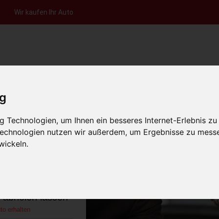
Wir kaufen Ihr Auto
nfrage per Hotline
Anfrage per WhatsApp
Anfrage 
+49 (0)800-0044333
+49 (0)157 - 849 157 78
anfrage
ig
HOME
KONTAKT
ÜBER UNS
AUT
 Technologien, um Ihnen ein besseres Internet-Erlebnis zu
 Technologien nutzen wir außerdem, um Ergebnisse zu mess
wickeln.
s Mecklenburg-
chland)
s abholen lassen
to erhalten