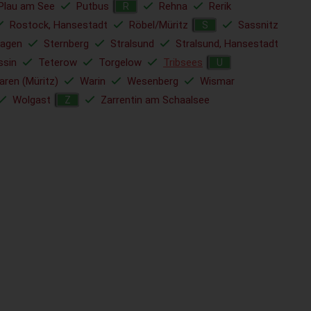
Plau am See
Putbus
Rehna
Rerik
R
Rostock, Hansestadt
Röbel/Müritz
Sassnitz
S
hagen
Sternberg
Stralsund
Stralsund, Hansestadt
ssin
Teterow
Torgelow
Tribsees
U
ren (Müritz)
Warin
Wesenberg
Wismar
Wolgast
Zarrentin am Schaalsee
Z