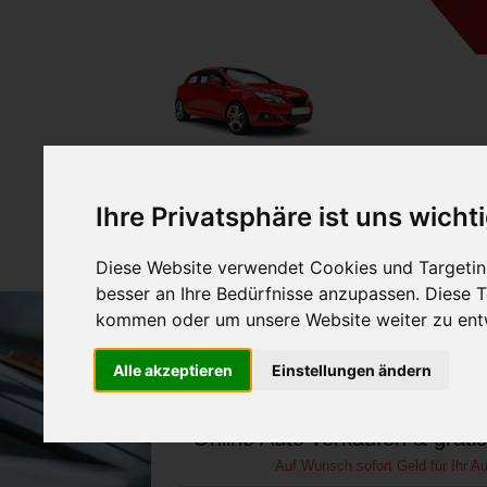
A
Ihre Privatsphäre ist uns wicht
Diese Website verwendet Cookies und Targeting
besser an Ihre Bedürfnisse anzupassen. Diese
kommen oder um unsere Website weiter zu ent
Auto verkaufen in Tribsee
Alle akzeptieren
Einstellungen ändern
Vorpommern (Deuts
Online Auto verkaufen & grati
Auf Wunsch sofort Geld für Ihr Au