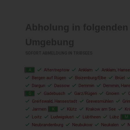
Abholung in folgenden
Umgebung
SOFORT ABMELDUNG IN
TRIBSEES
Altentreptow
Anklam
Anklam, Hanse
A
Bergen auf Rügen
Boizenburg/Elbe
Brüel
Dargun
Dassow
Demmin
Demmin, Han
Gadebusch
Garz/Rügen
Gnoien
G
Greifswald, Hansestadt
Grevesmühlen
Gri
Jarmen
Klütz
Krakow am See
Kr
K
Loitz
Ludwigslust
Lübtheen
Lübz
M
Neubrandenburg
Neubukow
Neukalen
N