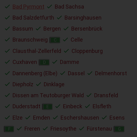
Bad Pyrmont
Bad Sachsa
Bad Salzdetfurth
Barsinghausen
Bassum
Bergen
Bersenbrück
Braunschweig
Celle
C
Clausthal-Zellerfeld
Cloppenburg
Cuxhaven
Damme
D
Dannenberg (Elbe)
Dassel
Delmenhorst
Diepholz
Dinklage
Dissen am Teutoburger Wald
Dransfeld
Duderstadt
Einbeck
Elsfleth
E
Elze
Emden
Eschershausen
Esens
Freren
Friesoythe
Fürstenau
F
G