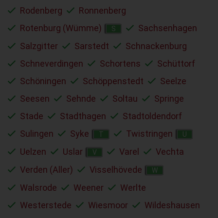
Rodenberg
Ronnenberg
Rotenburg (Wümme)
Sachsenhagen
S
Salzgitter
Sarstedt
Schnackenburg
Schneverdingen
Schortens
Schüttorf
Schöningen
Schöppenstedt
Seelze
Seesen
Sehnde
Soltau
Springe
Stade
Stadthagen
Stadtoldendorf
Sulingen
Syke
Twistringen
T
U
Uelzen
Uslar
Varel
Vechta
V
Verden (Aller)
Visselhövede
W
Walsrode
Weener
Werlte
Westerstede
Wiesmoor
Wildeshausen