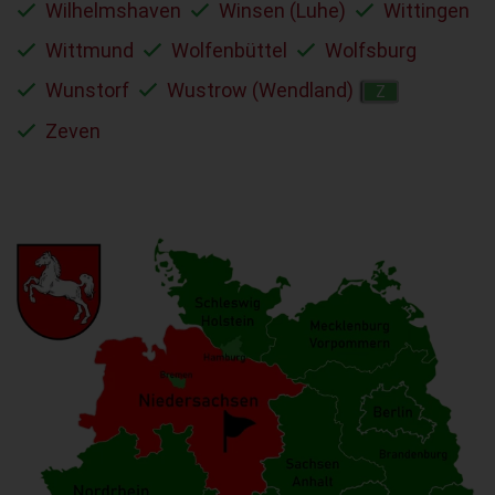
Wilhelmshaven
Winsen (Luhe)
Wittingen
Wittmund
Wolfenbüttel
Wolfsburg
Wunstorf
Wustrow (Wendland)
Z
Zeven