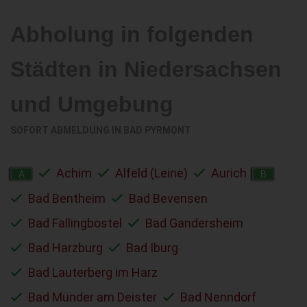
Abholung in folgenden
Städten in Niedersachsen
und Umgebung
SOFORT ABMELDUNG IN
BAD PYRMONT
Achim
Alfeld (Leine)
Aurich
A
B
Bad Bentheim
Bad Bevensen
Bad Fallingbostel
Bad Gandersheim
Bad Harzburg
Bad Iburg
Bad Lauterberg im Harz
Bad Münder am Deister
Bad Nenndorf