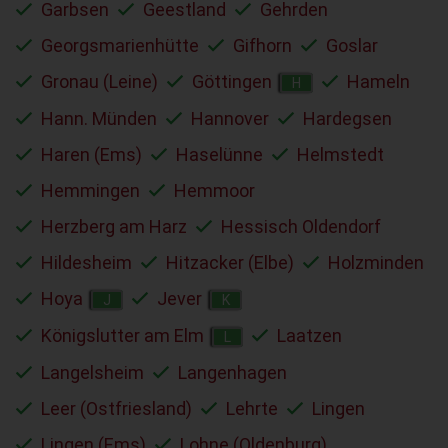
Garbsen
Geestland
Gehrden
Georgsmarienhütte
Gifhorn
Goslar
Gronau (Leine)
Göttingen
Hameln
H
Hann. Münden
Hannover
Hardegsen
Haren (Ems)
Haselünne
Helmstedt
Hemmingen
Hemmoor
Herzberg am Harz
Hessisch Oldendorf
Hildesheim
Hitzacker (Elbe)
Holzminden
Hoya
Jever
J
K
Königslutter am Elm
Laatzen
L
Langelsheim
Langenhagen
Leer (Ostfriesland)
Lehrte
Lingen
Lingen (Ems)
Lohne (Oldenburg)