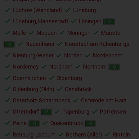
Lüchow (Wendland)
Lüneburg
Lüneburg, Hansestadt
Löningen
M
Melle
Meppen
Moringen
Munster
Neuenhaus
Neustadt am Rübenberge
N
Nienburg/Weser
Norden
Nordenham
Norderney
Nordhorn
Northeim
O
Obernkirchen
Oldenburg
Oldenburg (Oldb)
Osnabrück
Osterholz-Scharmbeck
Osterode am Harz
Otterndorf
Papenburg
Pattensen
P
Peine
Quakenbrück
Q
R
Rehburg-Loccum
Rethem (Aller)
Rinteln