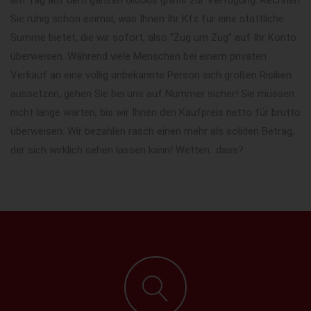
Sie ruhig schon einmal, was Ihnen Ihr Kfz für eine stattliche
Summe bietet, die wir sofort, also "Zug um Zug" auf Ihr Konto
überweisen. Während viele Menschen bei einem privaten
Verkauf an eine völlig unbekannte Person sich großen Risiken
aussetzen, gehen Sie bei uns auf Nummer sicher! Sie müssen
nicht lange warten, bis wir Ihnen den Kaufpreis netto für brutto
überweisen. Wir bezahlen rasch einen mehr als soliden Betrag,
der sich wirklich sehen lassen kann! Wetten...dass?