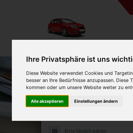
Ihre Privatsphäre ist uns wicht
Diese Website verwendet Cookies und Targeting
Auto verkaufen in B
besser an Ihre Bedürfnisse anzupassen. Diese
Niedersachsen (Deut
kommen oder um unsere Website weiter zu ent
Online Auto verkaufen & grati
Alle akzeptieren
Einstellungen ändern
Auf Wunsch sofort Geld für Ihr Au