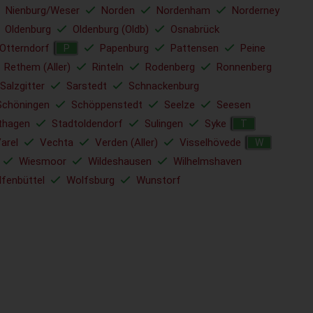
Nienburg/Weser
Norden
Nordenham
Norderney
Oldenburg
Oldenburg (Oldb)
Osnabrück
Otterndorf
Papenburg
Pattensen
Peine
P
Rethem (Aller)
Rinteln
Rodenberg
Ronnenberg
Salzgitter
Sarstedt
Schnackenburg
Schöningen
Schöppenstedt
Seelze
Seesen
thagen
Stadtoldendorf
Sulingen
Syke
T
arel
Vechta
Verden (Aller)
Visselhövede
W
Wiesmoor
Wildeshausen
Wilhelmshaven
fenbüttel
Wolfsburg
Wunstorf