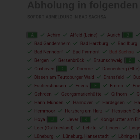
Abholung in folgenden
SOFORT ABMELDUNG IN
BAD SACHSA
Achim
Alfeld (Leine)
Aurich
A
B
Bad Gandersheim
Bad Harzburg
Bad Iburg
Bad Nenndorf
Bad Pyrmont
Bad Sachsa
Bergen
Bersenbrück
Braunschweig
C
Cuxhaven
Damme
Dannenberg (Elbe)
D
Dissen am Teutoburger Wald
Dransfeld
Du
Eschershausen
Esens
Freren
Fri
F
Gehrden
Georgsmarienhütte
Gifhorn
G
Hann. Münden
Hannover
Hardegsen
Ha
Hemmoor
Herzberg am Harz
Hessisch Old
Hoya
Jever
Königslutter am E
J
K
Leer (Ostfriesland)
Lehrte
Lingen
Ling
Lüneburg
Lüneburg, Hansestadt
Löningen