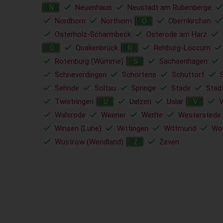
Neuenhaus
Neustadt am Rübenberge
N
Nordhorn
Northeim
Obernkirchen
O
Osterholz-Scharmbeck
Osterode am Harz
Quakenbrück
Rehburg-Loccum
Q
R
Rotenburg (Wümme)
Sachsenhagen
S
Schneverdingen
Schortens
Schüttorf
Sehnde
Soltau
Springe
Stade
Stad
Twistringen
Uelzen
Uslar
V
U
V
Walsrode
Weener
Werlte
Westerstede
Winsen (Luhe)
Wittingen
Wittmund
Wol
Wustrow (Wendland)
Zeven
Z