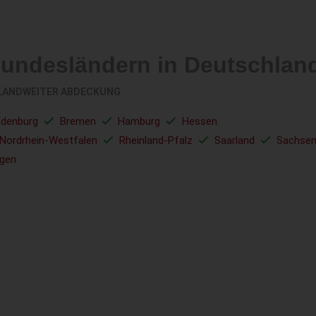
Bundesländern in Deutschlan
LANDWEITER ABDECKUNG
ndenburg
Bremen
Hamburg
Hessen
Nordrhein-Westfalen
Rheinland-Pfalz
Saarland
Sachse
ngen