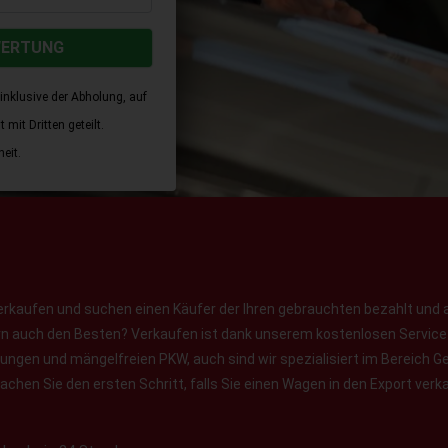
WERTUNG
inklusive der Abholung, auf
mit Dritten geteilt.
eit.
erkaufen und suchen einen Käufer der Ihren gebrauchten bezahlt und 
ern auch den Besten? Verkaufen ist dank unserem kostenlosen Service f
jungen und mängelfreien PKW, auch sind wir spezialisiert im Bereich
chen Sie den ersten Schritt, falls Sie einen Wagen in den Export verk