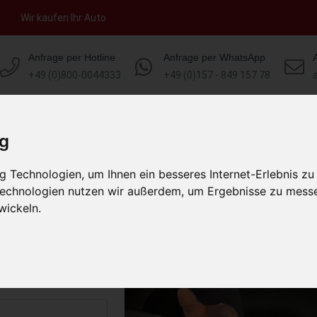
Wir kaufen Ihr Auto
Anfrage per Hotline
Anfrage per WhatsApp
+49 (0)800-0044333
+49 (0)157 - 849 157 78
HOME
KONTAKT
ÜBER UNS
AUT
ig
 Technologien, um Ihnen ein besseres Internet-Erlebnis zu
ad Sachsa
 Technologien nutzen wir außerdem, um Ergebnisse zu mess
schland)
wickeln.
s abholen lassen
to erhalten