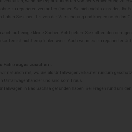
zu verkaufen, wenn die Reparaturkosten von der Versicherung zu er
hne zu reparieren verkaufen (lassen Sie sich nichts einreden, Ihr F
haben Sie einen Teil von der Versicherung und kriegen noch das Ge
auch auf einige kleine Sachen Acht geben. Sie sollten den richtige
rkaufen ist nicht empfehlenswert. Auch wenn es ein reparierter Unf
es Fahrzeuges zusichern.
 wir natürlich mit, wo Sie als Unfallwagenverkäufer rundum geschü
en Unfallwagenhändler und sind somit raus.
 Unfallwagen in Bad Sachsa gefunden haben. Bei Fragen rund um den