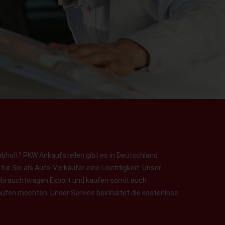
abholt? PKW Ankaufstellen gibt es in Deutschland
ür Sie als Auto-Verkäufer eine Leichtigkeit. Unser
 Gebrauchtwagen Export und kaufen somit auch
aufen möchten. Unser Service beinhaltet die kostenlose