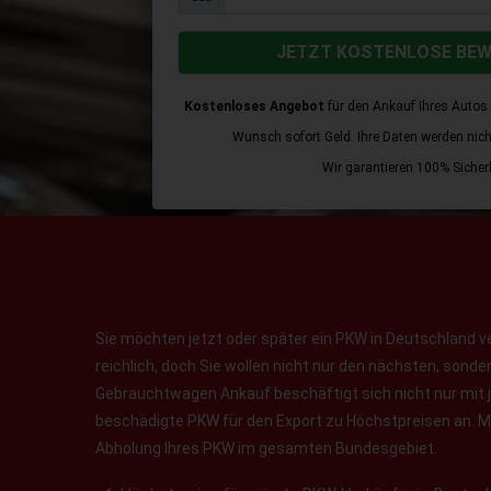
JETZT KOSTENLOSE BE
Kostenloses Angebot
für den Ankauf Ihres Autos 
Wunsch sofort Geld. Ihre Daten werden nicht 
Wir garantieren 100% Sicherh
Sie möchten jetzt oder später ein PKW in Deutschland v
reichlich, doch Sie wollen nicht nur den nächsten, sond
Gebrauchtwagen Ankauf beschäftigt sich nicht nur mit 
beschädigte PKW für den Export zu Höchstpreisen an. Ma
Abholung Ihres PKW im gesamten Bundesgebiet.