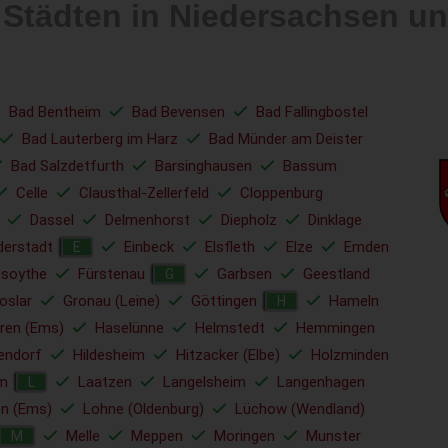
 Städten in Niedersachsen 
Bad Bentheim
Bad Bevensen
Bad Fallingbostel
Bad Lauterberg im Harz
Bad Münder am Deister
Bad Salzdetfurth
Barsinghausen
Bassum
Celle
Clausthal-Zellerfeld
Cloppenburg
Dassel
Delmenhorst
Diepholz
Dinklage
derstadt
Einbeck
Elsfleth
Elze
Emden
E
esoythe
Fürstenau
Garbsen
Geestland
G
oslar
Gronau (Leine)
Göttingen
Hameln
H
ren (Ems)
Haselünne
Helmstedt
Hemmingen
endorf
Hildesheim
Hitzacker (Elbe)
Holzminden
lm
Laatzen
Langelsheim
Langenhagen
L
en (Ems)
Lohne (Oldenburg)
Lüchow (Wendland)
Melle
Meppen
Moringen
Munster
M