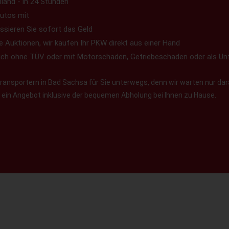
land - in 24 Stunden
utos mit
ssieren Sie sofort das Geld
e Auktionen, wir kaufen Ihr PKW direkt aus einer Hand
uch ohne TÜV oder mit Motorschaden, Getriebeschaden oder als Un
ansportern in Bad Sachsa für Sie unterwegs, denn wir warten nur dara
en ein Angebot inklusive der bequemen Abholung bei Ihnen zu Hause.