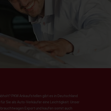
abholt? PKW Ankaufstellen gibt es in Deutschland
ür Sie als Auto-Verkäufer eine Leichtigkeit. Unser
 Gebrauchtwagen Export und kaufen somit auch