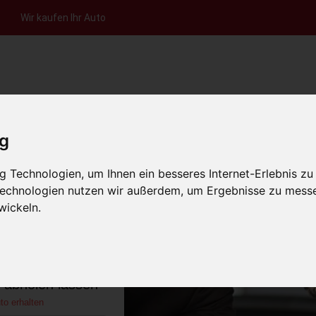
Wir kaufen Ihr Auto
nfrage per Hotline
Anfrage per WhatsApp
Anfrage 
+49 (0)800-0044333
+49 (0)157 - 849 157 78
anfrage
ig
HOME
KONTAKT
ÜBER UNS
AUT
 Technologien, um Ihnen ein besseres Internet-Erlebnis zu
 Technologien nutzen wir außerdem, um Ergebnisse zu mess
wickeln.
snabrück
schland)
s abholen lassen
to erhalten