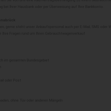
lten Sie von uns eine Kaufvertragsbestätigung zu Ihrem Gebrauchtwa
ng bei Ihrer Hausbank oder per Überweisung auf Ihre Bankkonto.
snabrück
ären, gerne steht unser Ankaufspersonal auch per E-Mail, SMS oder 
e Ihre Fragen rund um Ihren Gebrauchtwagenverkauf
sch im gesamten Bundesgebiet
n
ail oder Post
aden, ohne Tüv oder anderen Mängeln