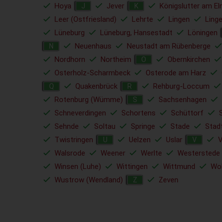
Hoya
Jever
Königslutter am E
J
K
Leer (Ostfriesland)
Lehrte
Lingen
Ling
Lüneburg
Lüneburg, Hansestadt
Löningen
Neuenhaus
Neustadt am Rübenberge
N
Nordhorn
Northeim
Obernkirchen
O
Osterholz-Scharmbeck
Osterode am Harz
Quakenbrück
Rehburg-Loccum
Q
R
Rotenburg (Wümme)
Sachsenhagen
S
Schneverdingen
Schortens
Schüttorf
Sehnde
Soltau
Springe
Stade
Stad
Twistringen
Uelzen
Uslar
V
U
V
Walsrode
Weener
Werlte
Westerstede
Winsen (Luhe)
Wittingen
Wittmund
Wol
Wustrow (Wendland)
Zeven
Z