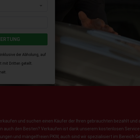
WERTUNG
inklusive der Abholung, auf
mit Dritten geteilt.
eit.
erkaufen und suchen einen Käufer der Ihren gebrauchten bezahlt und 
ern auch den Besten? Verkaufen ist dank unserem kostenlosen Service f
jungen und mängelfreien PKW, auch sind wir spezialisiert im Bereich