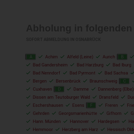
Abholung in folgenden
SOFORT ABMELDUNG IN
OSNABRÜCK
Achim
Alfeld (Leine)
Aurich
A
B
Bad Gandersheim
Bad Harzburg
Bad Iburg
Bad Nenndorf
Bad Pyrmont
Bad Sachsa
Bergen
Bersenbrück
Braunschweig
C
Cuxhaven
Damme
Dannenberg (Elbe)
D
Dissen am Teutoburger Wald
Dransfeld
Du
Eschershausen
Esens
Freren
Fri
F
Gehrden
Georgsmarienhütte
Gifhorn
G
Hann. Münden
Hannover
Hardegsen
Ha
Hemmoor
Herzberg am Harz
Hessisch Old