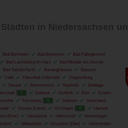
 Städten in Niedersachsen 
Bad Bentheim
Bad Bevensen
Bad Fallingbostel
Bad Lauterberg im Harz
Bad Münder am Deister
Bad Salzdetfurth
Barsinghausen
Bassum
Celle
Clausthal-Zellerfeld
Cloppenburg
Dassel
Delmenhorst
Diepholz
Dinklage
derstadt
Einbeck
Elsfleth
Elze
Emden
E
esoythe
Fürstenau
Garbsen
Geestland
G
oslar
Gronau (Leine)
Göttingen
Hameln
H
ren (Ems)
Haselünne
Helmstedt
Hemmingen
endorf
Hildesheim
Hitzacker (Elbe)
Holzminden