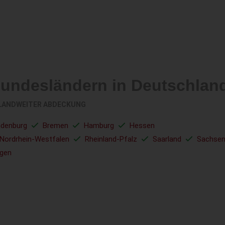
Bundesländern in Deutschlan
LANDWEITER ABDECKUNG
ndenburg
Bremen
Hamburg
Hessen
Nordrhein-Westfalen
Rheinland-Pfalz
Saarland
Sachse
ngen