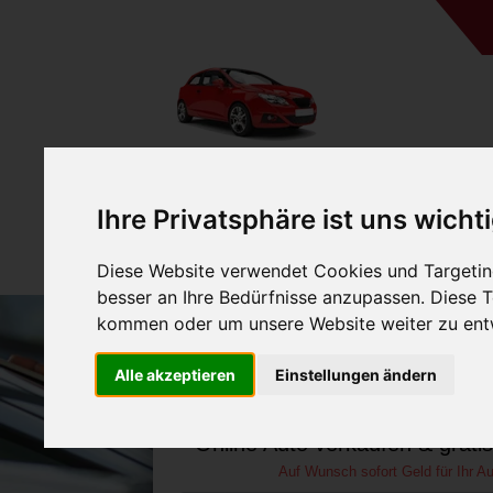
A
Ihre Privatsphäre ist uns wicht
Diese Website verwendet Cookies und Targeting
besser an Ihre Bedürfnisse anzupassen. Diese
kommen oder um unsere Website weiter zu ent
Auto verkaufen in O
Alle akzeptieren
Einstellungen ändern
Niedersachsen (Deut
Online Auto verkaufen & grati
Auf Wunsch sofort Geld für Ihr Au