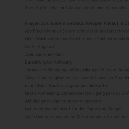
Seite. Nachdem es zu einer Preiseinigung kommt, erha
Ihres Autos in bar, auf Wunsch durch eine Bareinzahlu
Fragen zu unserem Gebrauchtwagen Ankauf in O
Alle Fragen können Sie am schnellsten telefonisch kl
Ohne Wartezeiten beantwortet unser Fachpersonal all
Gratis Angebot
Alles aus einer Hand
Barzahlung bei Abholung
terminierte Abholung und Bezahlung nach Ihrem Wun
Abwicklung am gleichen Tag, innerhalb weniger Stunde
schriftlicher Kaufvertrag mit uns als Käufer
Gratis Abmeldung, Abmeldebescheinigung per Fax, E-M
Abholung mit eigenen Autotransportern
Gebrauchtwagenankauf für den Export mit Mängel
Auch Gebrauchtwagen mit Motorschaden, Getriebesch