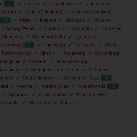
lm
Laatzen
Langelsheim
Langenhagen
L
en (Ems)
Lohne (Oldenburg)
Lüchow (Wendland)
Melle
Meppen
Moringen
Munster
M
Nienburg/Weser
Norden
Nordenham
Norderney
Oldenburg
Oldenburg (Oldb)
Osnabrück
Otterndorf
Papenburg
Pattensen
Peine
P
Rethem (Aller)
Rinteln
Rodenberg
Ronnenberg
Salzgitter
Sarstedt
Schnackenburg
Schöningen
Schöppenstedt
Seelze
Seesen
thagen
Stadtoldendorf
Sulingen
Syke
T
arel
Vechta
Verden (Aller)
Visselhövede
W
Wiesmoor
Wildeshausen
Wilhelmshaven
fenbüttel
Wolfsburg
Wunstorf