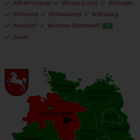
Wilhelmshaven
Winsen (Luhe)
Wittingen
Wittmund
Wolfenbüttel
Wolfsburg
Wunstorf
Wustrow (Wendland)
Z
Zeven