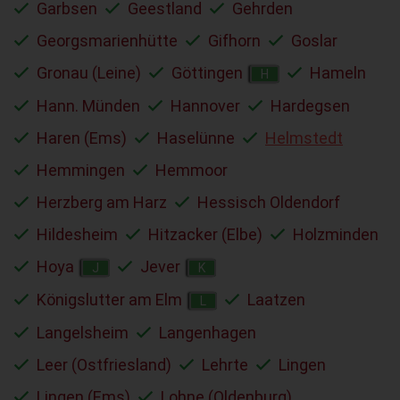
Garbsen
Geestland
Gehrden
Georgsmarienhütte
Gifhorn
Goslar
Gronau (Leine)
Göttingen
Hameln
H
Hann. Münden
Hannover
Hardegsen
Haren (Ems)
Haselünne
Helmstedt
Hemmingen
Hemmoor
Herzberg am Harz
Hessisch Oldendorf
Hildesheim
Hitzacker (Elbe)
Holzminden
Hoya
Jever
J
K
Königslutter am Elm
Laatzen
L
Langelsheim
Langenhagen
Leer (Ostfriesland)
Lehrte
Lingen
Lingen (Ems)
Lohne (Oldenburg)