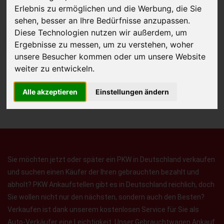
Erlebnis zu ermöglichen und die Werbung, die Sie
sehen, besser an Ihre Bedürfnisse anzupassen.
Diese Technologien nutzen wir außerdem, um
JETZT KOSTENLOSE BEWERTUNG
Ergebnisse zu messen, um zu verstehen, woher
unsere Besucher kommen oder um unsere Website
Kostenloses Angebot
für den Ankauf Ihres Autos inklusive der
weiter zu entwickeln.
Abholung, auf Wunsch sofort Geld. Ihre Daten werden nicht mit Dritten
Alle akzeptieren
Einstellungen ändern
geteilt.
Wir garantieren 100% Sicherheit.
Sie möchten jetzt oder später ein PKW in Deutschland verkaufen
und suchen einen Käufer der Ihren gebrauchten bezahlt und
abholt? PKW Ankaufstellen gibt es in Deutschland reichlich, doch
Sie wollen nicht nur den nächsten, sondern auch den Besten?
Verkaufen ist dank unserem kostenlosen Service für Sie als
Auto-Verkäufer eine Leichtigkeit. Unser Gebrauchtwagen Ankauf