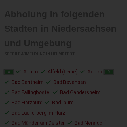
Abholung in folgenden
Städten in Niedersachsen
und Umgebung
SOFORT ABMELDUNG IN
HELMSTEDT
Achim
Alfeld (Leine)
Aurich
A
B
Bad Bentheim
Bad Bevensen
Bad Fallingbostel
Bad Gandersheim
Bad Harzburg
Bad Iburg
Bad Lauterberg im Harz
Bad Münder am Deister
Bad Nenndorf