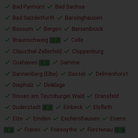
Bad Pyrmont
Bad Sachsa
Bad Salzdetfurth
Barsinghausen
Bassum
Bergen
Bersenbrück
Braunschweig
Celle
C
Clausthal-Zellerfeld
Cloppenburg
Cuxhaven
Damme
D
Dannenberg (Elbe)
Dassel
Delmenhorst
Diepholz
Dinklage
Dissen am Teutoburger Wald
Dransfeld
Duderstadt
Einbeck
Elsfleth
E
Elze
Emden
Eschershausen
Esens
Freren
Friesoythe
Fürstenau
F
G