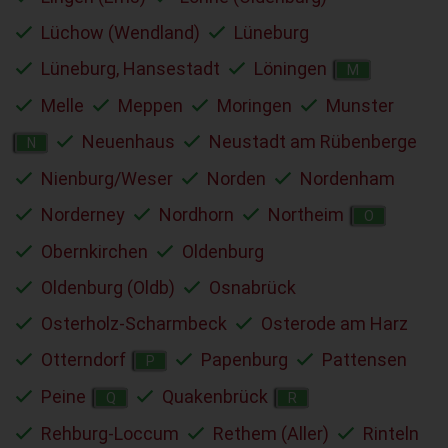
Lüchow (Wendland)
Lüneburg
Lüneburg, Hansestadt
Löningen
M
Melle
Meppen
Moringen
Munster
Neuenhaus
Neustadt am Rübenberge
N
Nienburg/Weser
Norden
Nordenham
Norderney
Nordhorn
Northeim
O
Obernkirchen
Oldenburg
Oldenburg (Oldb)
Osnabrück
Osterholz-Scharmbeck
Osterode am Harz
Otterndorf
Papenburg
Pattensen
P
Peine
Quakenbrück
Q
R
Rehburg-Loccum
Rethem (Aller)
Rinteln