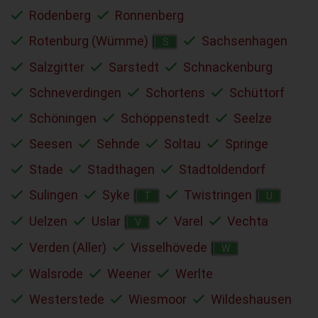
Rodenberg
Ronnenberg
Rotenburg (Wümme)
Sachsenhagen
S
Salzgitter
Sarstedt
Schnackenburg
Schneverdingen
Schortens
Schüttorf
Schöningen
Schöppenstedt
Seelze
Seesen
Sehnde
Soltau
Springe
Stade
Stadthagen
Stadtoldendorf
Sulingen
Syke
Twistringen
T
U
Uelzen
Uslar
Varel
Vechta
V
Verden (Aller)
Visselhövede
W
Walsrode
Weener
Werlte
Westerstede
Wiesmoor
Wildeshausen