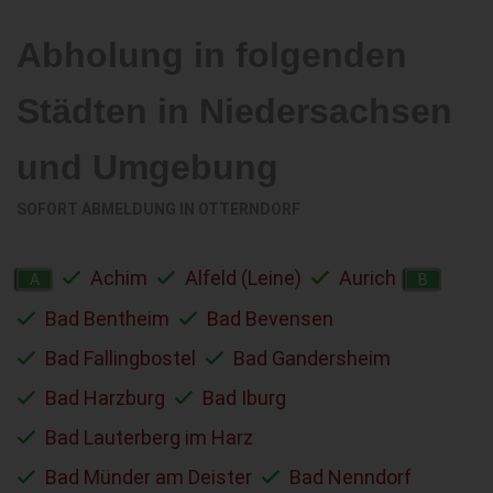
Abholung in folgenden
Städten in Niedersachsen
und Umgebung
SOFORT ABMELDUNG IN
OTTERNDORF
Achim
Alfeld (Leine)
Aurich
A
B
Bad Bentheim
Bad Bevensen
Bad Fallingbostel
Bad Gandersheim
Bad Harzburg
Bad Iburg
Bad Lauterberg im Harz
Bad Münder am Deister
Bad Nenndorf