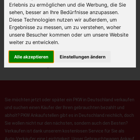
Erlebnis zu ermöglichen und die Werbung, die Sie
sehen, besser an Ihre Bedürfnisse anzupassen.
Diese Technologien nutzen wir außerdem, um
JETZT KOSTENLOSE BEWERTUNG
Ergebnisse zu messen, um zu verstehen, woher
unsere Besucher kommen oder um unsere Website
Kostenloses Angebot
für den Ankauf Ihres Autos inklusive der
weiter zu entwickeln.
Abholung, auf Wunsch sofort Geld. Ihre Daten werden nicht mit Dritten
Alle akzeptieren
Einstellungen ändern
geteilt.
Wir garantieren 100% Sicherheit.
Sie möchten jetzt oder später ein PKW in Deutschland verkaufen
und suchen einen Käufer der Ihren gebrauchten bezahlt und
abholt? PKW Ankaufstellen gibt es in Deutschland reichlich, doch
Sie wollen nicht nur den nächsten, sondern auch den Besten?
Verkaufen ist dank unserem kostenlosen Service für Sie als
Auto-Verkäufer eine Leichtigkeit. Unser Gebrauchtwagen Ankauf