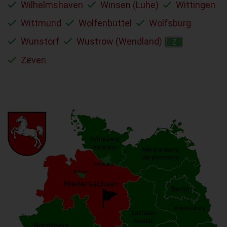
Wilhelmshaven
Winsen (Luhe)
Wittingen
Wittmund
Wolfenbüttel
Wolfsburg
Wunstorf
Wustrow (Wendland)
Z
Zeven