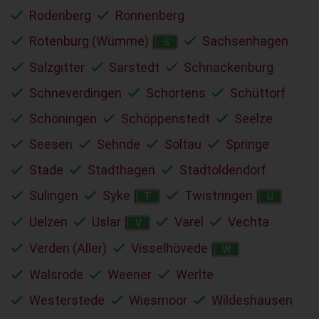
Rodenberg
Ronnenberg
Rotenburg (Wümme)
Sachsenhagen
S
Salzgitter
Sarstedt
Schnackenburg
Schneverdingen
Schortens
Schüttorf
Schöningen
Schöppenstedt
Seelze
Seesen
Sehnde
Soltau
Springe
Stade
Stadthagen
Stadtoldendorf
Sulingen
Syke
Twistringen
T
U
Uelzen
Uslar
Varel
Vechta
V
Verden (Aller)
Visselhövede
W
Walsrode
Weener
Werlte
Westerstede
Wiesmoor
Wildeshausen