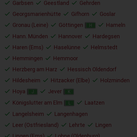
Garbsen
Geestland
Gehrden
Georgsmarienhütte
Gifhorn
Goslar
Gronau (Leine)
Göttingen
Hameln
H
Hann. Münden
Hannover
Hardegsen
Haren (Ems)
Haselünne
Helmstedt
Hemmingen
Hemmoor
Herzberg am Harz
Hessisch Oldendorf
Hildesheim
Hitzacker (Elbe)
Holzminden
Hoya
Jever
J
K
Königslutter am Elm
Laatzen
L
Langelsheim
Langenhagen
Leer (Ostfriesland)
Lehrte
Lingen
Lingen (Ems)
Lohne (Oldenburg)