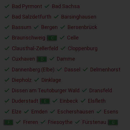
Bad Pyrmont
Bad Sachsa
Bad Salzdetfurth
Barsinghausen
Bassum
Bergen
Bersenbrück
Braunschweig
Celle
C
Clausthal-Zellerfeld
Cloppenburg
Cuxhaven
Damme
D
Dannenberg (Elbe)
Dassel
Delmenhorst
Diepholz
Dinklage
Dissen am Teutoburger Wald
Dransfeld
Duderstadt
Einbeck
Elsfleth
E
Elze
Emden
Eschershausen
Esens
Freren
Friesoythe
Fürstenau
F
G