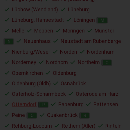
Lüchow (Wendland)
Lüneburg
Lüneburg, Hansestadt
Löningen
M
Melle
Meppen
Moringen
Munster
Neuenhaus
Neustadt am Rübenberge
N
Nienburg/Weser
Norden
Nordenham
Norderney
Nordhorn
Northeim
O
Obernkirchen
Oldenburg
Oldenburg (Oldb)
Osnabrück
Osterholz-Scharmbeck
Osterode am Harz
Otterndorf
Papenburg
Pattensen
P
Peine
Quakenbrück
Q
R
Rehburg-Loccum
Rethem (Aller)
Rinteln