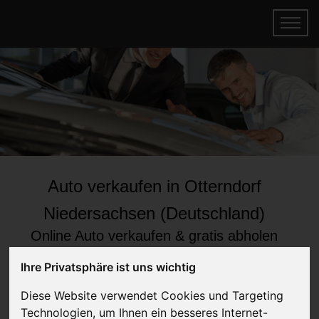
Auto verkaufen in Otterndorf
Niedersachsen (Deutschland)
Online Auto verkaufen & gratis abholen
lassen
Ihre Privatsphäre ist uns wichtig
Auf Wunsch sofort Geld für Ihr Auto erhalten
Diese Website verwendet Cookies und Targeting
Technologien, um Ihnen ein besseres Internet-