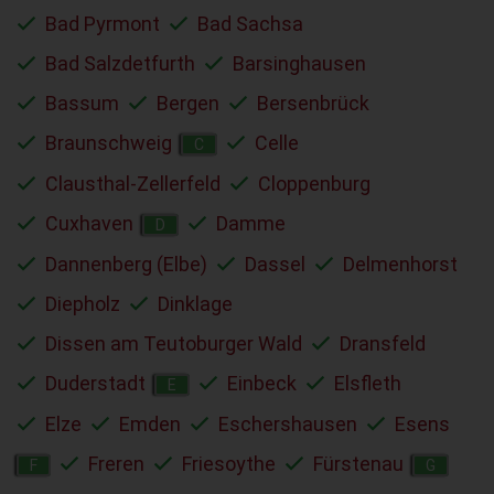
Bad Pyrmont
Bad Sachsa
Bad Salzdetfurth
Barsinghausen
Bassum
Bergen
Bersenbrück
Braunschweig
Celle
C
Clausthal-Zellerfeld
Cloppenburg
Cuxhaven
Damme
D
Dannenberg (Elbe)
Dassel
Delmenhorst
Diepholz
Dinklage
Dissen am Teutoburger Wald
Dransfeld
Duderstadt
Einbeck
Elsfleth
E
Elze
Emden
Eschershausen
Esens
Freren
Friesoythe
Fürstenau
F
G