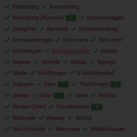
Rodenberg
Ronnenberg
Rotenburg (Wümme)
Sachsenhagen
S
Salzgitter
Sarstedt
Schnackenburg
Schneverdingen
Schortens
Schüttorf
Schöningen
Schöppenstedt
Seelze
Seesen
Sehnde
Soltau
Springe
Stade
Stadthagen
Stadtoldendorf
Sulingen
Syke
Twistringen
T
U
Uelzen
Uslar
Varel
Vechta
V
Verden (Aller)
Visselhövede
W
Walsrode
Weener
Werlte
Westerstede
Wiesmoor
Wildeshausen