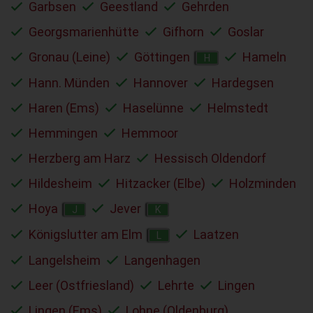
Garbsen
Geestland
Gehrden
Georgsmarienhütte
Gifhorn
Goslar
Gronau (Leine)
Göttingen
Hameln
H
Hann. Münden
Hannover
Hardegsen
Haren (Ems)
Haselünne
Helmstedt
Hemmingen
Hemmoor
Herzberg am Harz
Hessisch Oldendorf
Hildesheim
Hitzacker (Elbe)
Holzminden
Hoya
Jever
J
K
Königslutter am Elm
Laatzen
L
Langelsheim
Langenhagen
Leer (Ostfriesland)
Lehrte
Lingen
Lingen (Ems)
Lohne (Oldenburg)