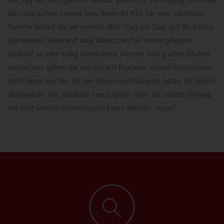
Sie ruhig schon einmal, was Ihnen Ihr Kfz für eine stattliche
Summe bietet, die wir sofort, also "Zug um Zug" auf Ihr Konto
überweisen. Während viele Menschen bei einem privaten
Verkauf an eine völlig unbekannte Person sich großen Risiken
aussetzen, gehen Sie bei uns auf Nummer sicher! Sie müssen
nicht lange warten, bis wir Ihnen den Kaufpreis netto für brutto
überweisen. Wir bezahlen rasch einen mehr als soliden Betrag,
der sich wirklich sehen lassen kann! Wetten...dass?