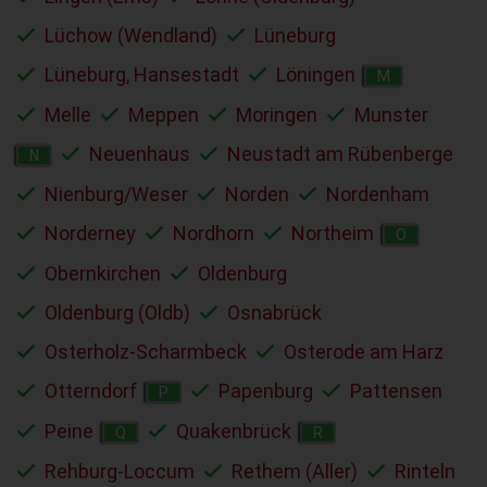
Lüchow (Wendland)
Lüneburg
Lüneburg, Hansestadt
Löningen
M
Melle
Meppen
Moringen
Munster
Neuenhaus
Neustadt am Rübenberge
N
Nienburg/Weser
Norden
Nordenham
Norderney
Nordhorn
Northeim
O
Obernkirchen
Oldenburg
Oldenburg (Oldb)
Osnabrück
Osterholz-Scharmbeck
Osterode am Harz
Otterndorf
Papenburg
Pattensen
P
Peine
Quakenbrück
Q
R
Rehburg-Loccum
Rethem (Aller)
Rinteln