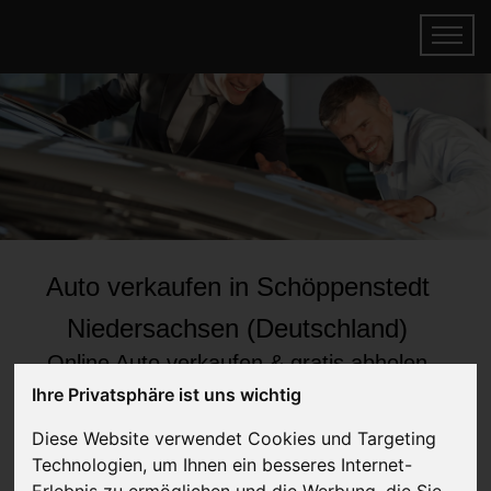
Auto verkaufen in Schöppenstedt
Niedersachsen (Deutschland)
Online Auto verkaufen & gratis abholen
lassen
Ihre Privatsphäre ist uns wichtig
Auf Wunsch sofort Geld für Ihr Auto erhalten
Diese Website verwendet Cookies und Targeting
Technologien, um Ihnen ein besseres Internet-
Erlebnis zu ermöglichen und die Werbung, die Sie