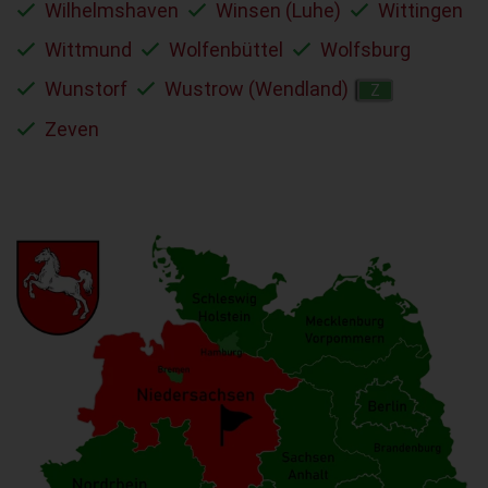
Wilhelmshaven
Winsen (Luhe)
Wittingen
Wittmund
Wolfenbüttel
Wolfsburg
Wunstorf
Wustrow (Wendland)
Z
Zeven