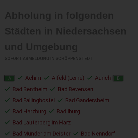
Abholung in folgenden
Städten in Niedersachsen
und Umgebung
SOFORT ABMELDUNG IN
SCHÖPPENSTEDT
Achim
Alfeld (Leine)
Aurich
A
B
Bad Bentheim
Bad Bevensen
Bad Fallingbostel
Bad Gandersheim
Bad Harzburg
Bad Iburg
Bad Lauterberg im Harz
Bad Münder am Deister
Bad Nenndorf