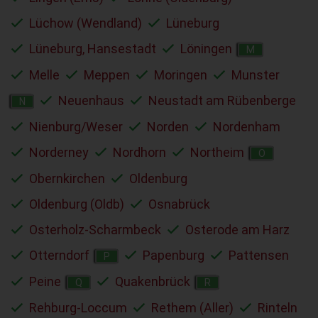
Lüchow (Wendland)
Lüneburg
Lüneburg, Hansestadt
Löningen
M
Melle
Meppen
Moringen
Munster
Neuenhaus
Neustadt am Rübenberge
N
Nienburg/Weser
Norden
Nordenham
Norderney
Nordhorn
Northeim
O
Obernkirchen
Oldenburg
Oldenburg (Oldb)
Osnabrück
Osterholz-Scharmbeck
Osterode am Harz
Otterndorf
Papenburg
Pattensen
P
Peine
Quakenbrück
Q
R
Rehburg-Loccum
Rethem (Aller)
Rinteln