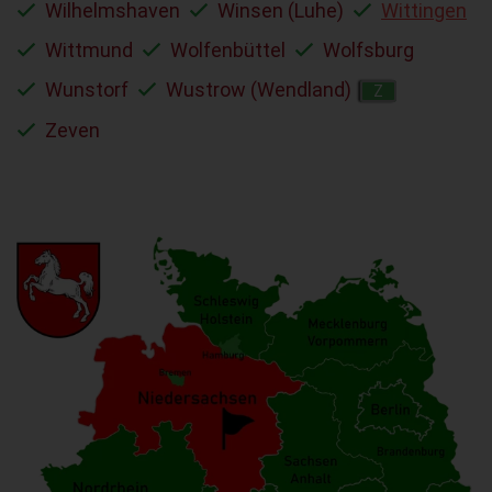
Wilhelmshaven
Winsen (Luhe)
Wittingen
Wittmund
Wolfenbüttel
Wolfsburg
Wunstorf
Wustrow (Wendland)
Z
Zeven