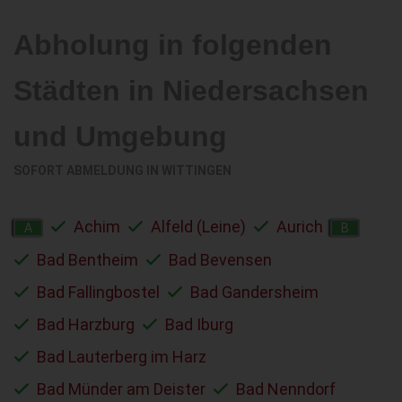
Abholung in folgenden
Städten in Niedersachsen
und Umgebung
SOFORT ABMELDUNG IN
WITTINGEN
Achim
Alfeld (Leine)
Aurich
A
B
Bad Bentheim
Bad Bevensen
Bad Fallingbostel
Bad Gandersheim
Bad Harzburg
Bad Iburg
Bad Lauterberg im Harz
Bad Münder am Deister
Bad Nenndorf