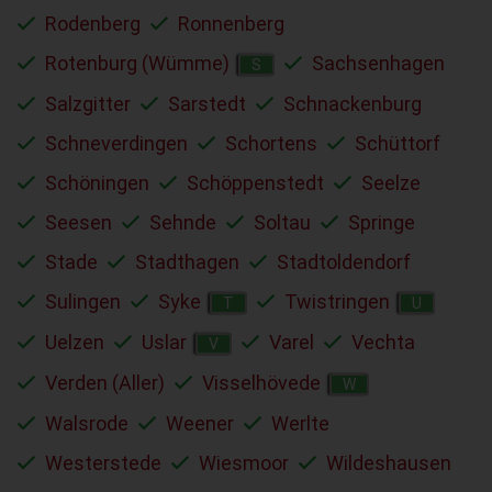
Rodenberg
Ronnenberg
Rotenburg (Wümme)
Sachsenhagen
S
Salzgitter
Sarstedt
Schnackenburg
Schneverdingen
Schortens
Schüttorf
Schöningen
Schöppenstedt
Seelze
Seesen
Sehnde
Soltau
Springe
Stade
Stadthagen
Stadtoldendorf
Sulingen
Syke
Twistringen
T
U
Uelzen
Uslar
Varel
Vechta
V
Verden (Aller)
Visselhövede
W
Walsrode
Weener
Werlte
Westerstede
Wiesmoor
Wildeshausen