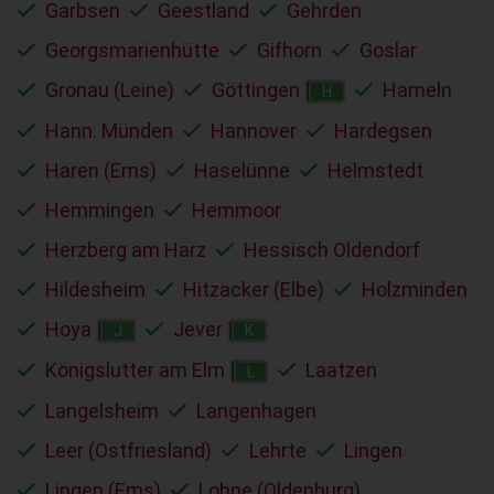
Garbsen
Geestland
Gehrden
Georgsmarienhütte
Gifhorn
Goslar
Gronau (Leine)
Göttingen
Hameln
H
Hann. Münden
Hannover
Hardegsen
Haren (Ems)
Haselünne
Helmstedt
Hemmingen
Hemmoor
Herzberg am Harz
Hessisch Oldendorf
Hildesheim
Hitzacker (Elbe)
Holzminden
Hoya
Jever
J
K
Königslutter am Elm
Laatzen
L
Langelsheim
Langenhagen
Leer (Ostfriesland)
Lehrte
Lingen
Lingen (Ems)
Lohne (Oldenburg)