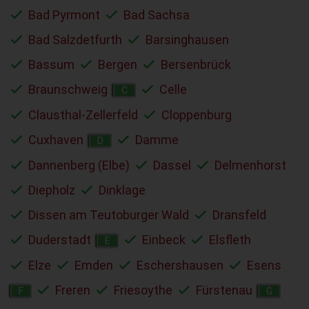
Bad Pyrmont
Bad Sachsa
Bad Salzdetfurth
Barsinghausen
Bassum
Bergen
Bersenbrück
Braunschweig
Celle
C
Clausthal-Zellerfeld
Cloppenburg
Cuxhaven
Damme
D
Dannenberg (Elbe)
Dassel
Delmenhorst
Diepholz
Dinklage
Dissen am Teutoburger Wald
Dransfeld
Duderstadt
Einbeck
Elsfleth
E
Elze
Emden
Eschershausen
Esens
Freren
Friesoythe
Fürstenau
F
G