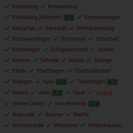
Rodenberg
Ronnenberg
Rotenburg (Wümme)
Sachsenhagen
S
Salzgitter
Sarstedt
Schnackenburg
Schneverdingen
Schortens
Schüttorf
Schöningen
Schöppenstedt
Seelze
Seesen
Sehnde
Soltau
Springe
Stade
Stadthagen
Stadtoldendorf
Sulingen
Syke
Twistringen
T
U
Uelzen
Uslar
Varel
Vechta
V
Verden (Aller)
Visselhövede
W
Walsrode
Weener
Werlte
Westerstede
Wiesmoor
Wildeshausen