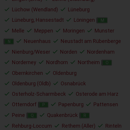
Lüchow (Wendland)
Lüneburg
Lüneburg, Hansestadt
Löningen
M
Melle
Meppen
Moringen
Munster
Neuenhaus
Neustadt am Rübenberge
N
Nienburg/Weser
Norden
Nordenham
Norderney
Nordhorn
Northeim
O
Obernkirchen
Oldenburg
Oldenburg (Oldb)
Osnabrück
Osterholz-Scharmbeck
Osterode am Harz
Otterndorf
Papenburg
Pattensen
P
Peine
Quakenbrück
Q
R
Rehburg-Loccum
Rethem (Aller)
Rinteln