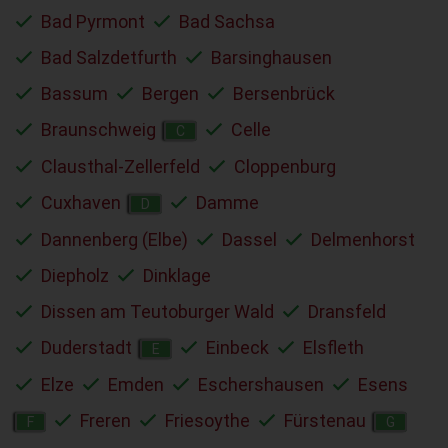
Bad Pyrmont
Bad Sachsa
Bad Salzdetfurth
Barsinghausen
Bassum
Bergen
Bersenbrück
Braunschweig
Celle
C
Clausthal-Zellerfeld
Cloppenburg
Cuxhaven
Damme
D
Dannenberg (Elbe)
Dassel
Delmenhorst
Diepholz
Dinklage
Dissen am Teutoburger Wald
Dransfeld
Duderstadt
Einbeck
Elsfleth
E
Elze
Emden
Eschershausen
Esens
Freren
Friesoythe
Fürstenau
F
G