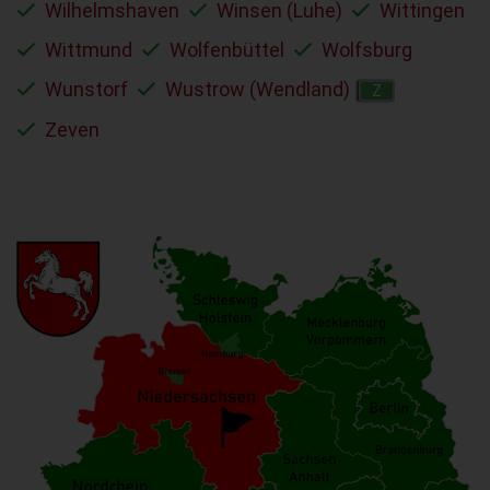
Wilhelmshaven
Winsen (Luhe)
Wittingen
Wittmund
Wolfenbüttel
Wolfsburg
Wunstorf
Wustrow (Wendland)
Z
Zeven