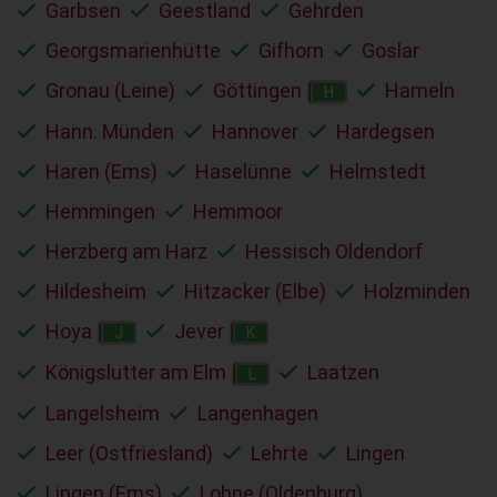
Garbsen
Geestland
Gehrden
Georgsmarienhütte
Gifhorn
Goslar
Gronau (Leine)
Göttingen
Hameln
H
Hann. Münden
Hannover
Hardegsen
Haren (Ems)
Haselünne
Helmstedt
Hemmingen
Hemmoor
Herzberg am Harz
Hessisch Oldendorf
Hildesheim
Hitzacker (Elbe)
Holzminden
Hoya
Jever
J
K
Königslutter am Elm
Laatzen
L
Langelsheim
Langenhagen
Leer (Ostfriesland)
Lehrte
Lingen
Lingen (Ems)
Lohne (Oldenburg)