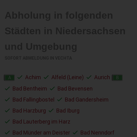
Abholung in folgenden
Städten in Niedersachsen
und Umgebung
SOFORT ABMELDUNG IN
VECHTA
Achim
Alfeld (Leine)
Aurich
A
B
Bad Bentheim
Bad Bevensen
Bad Fallingbostel
Bad Gandersheim
Bad Harzburg
Bad Iburg
Bad Lauterberg im Harz
Bad Münder am Deister
Bad Nenndorf