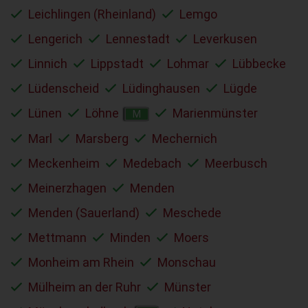
Leichlingen (Rheinland)
Lemgo
Lengerich
Lennestadt
Leverkusen
Linnich
Lippstadt
Lohmar
Lübbecke
Lüdenscheid
Lüdinghausen
Lügde
Lünen
Löhne
Marienmünster
M
Marl
Marsberg
Mechernich
Meckenheim
Medebach
Meerbusch
Meinerzhagen
Menden
Menden (Sauerland)
Meschede
Mettmann
Minden
Moers
Monheim am Rhein
Monschau
Mülheim an der Ruhr
Münster