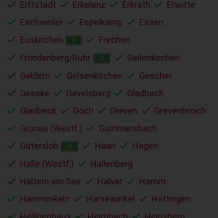
Erftstadt
Erkelenz
Erkrath
Erwitte
Eschweiler
Espelkamp
Essen
Euskirchen
Frechen
F
Fröndenberg/Ruhr
Geilenkirchen
G
Geldern
Gelsenkirchen
Gescher
Geseke
Gevelsberg
Gladbach
Gladbeck
Goch
Greven
Grevenbroich
Gronau (Westf.)
Gummersbach
Gütersloh
Haan
Hagen
H
Halle (Westf.)
Hallenberg
Haltern am See
Halver
Hamm
Hamminkeln
Harsewinkel
Hattingen
Heiligenhaus
Heimbach
Heinsberg