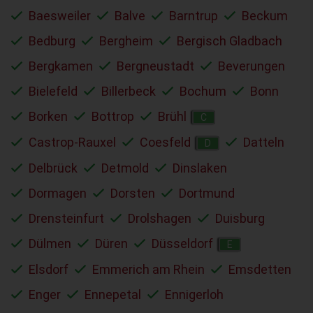
Baesweiler
Balve
Barntrup
Beckum
Bedburg
Bergheim
Bergisch Gladbach
Bergkamen
Bergneustadt
Beverungen
Bielefeld
Billerbeck
Bochum
Bonn
Borken
Bottrop
Brühl
C
Castrop-Rauxel
Coesfeld
Datteln
D
Delbrück
Detmold
Dinslaken
Dormagen
Dorsten
Dortmund
Drensteinfurt
Drolshagen
Duisburg
Dülmen
Düren
Düsseldorf
E
Elsdorf
Emmerich am Rhein
Emsdetten
Enger
Ennepetal
Ennigerloh