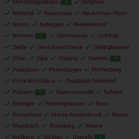
Mönchengladbach
Netphen
N
Nettetal
Neuenrade
Neukirchen-Vluyn
Neuss
Nideggen
Niederkassel
Nieheim
Oberhausen
Ochtrup
O
Oelde
Oer-Erkenschwick
Oerlinghausen
Olfen
Olpe
Olsberg
Overath
P
Paderborn
Petershagen
Plettenberg
Porta Westfalica
Preußisch Oldendorf
Pulheim
Radevormwald
Rahden
R
Ratingen
Recklinghausen
Rees
Remscheid
Rheda-Wiedenbrück
Rhede
Rheinbach
Rheinberg
Rheine
Rietberg
Rüthen
Rösrath
S