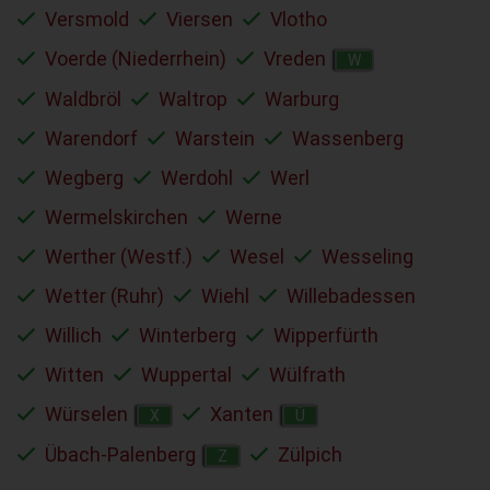
Versmold
Viersen
Vlotho
Voerde (Niederrhein)
Vreden
W
Waldbröl
Waltrop
Warburg
Warendorf
Warstein
Wassenberg
Wegberg
Werdohl
Werl
Wermelskirchen
Werne
Werther (Westf.)
Wesel
Wesseling
Wetter (Ruhr)
Wiehl
Willebadessen
Willich
Winterberg
Wipperfürth
Witten
Wuppertal
Wülfrath
Würselen
Xanten
X
Ü
Übach-Palenberg
Zülpich
Z