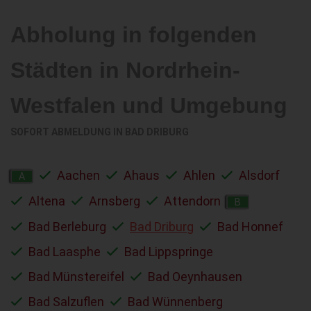
Abholung in folgenden
Städten in Nordrhein-
Westfalen und Umgebung
SOFORT ABMELDUNG IN
BAD DRIBURG
Aachen
Ahaus
Ahlen
Alsdorf
A
Altena
Arnsberg
Attendorn
B
Bad Berleburg
Bad Driburg
Bad Honnef
Bad Laasphe
Bad Lippspringe
Bad Münstereifel
Bad Oeynhausen
Bad Salzuflen
Bad Wünnenberg