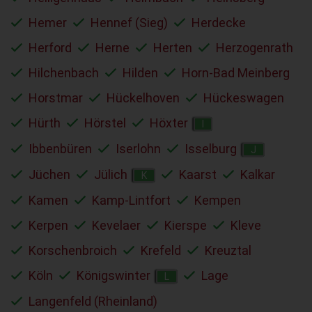
Hemer
Hennef (Sieg)
Herdecke
Herford
Herne
Herten
Herzogenrath
Hilchenbach
Hilden
Horn-Bad Meinberg
Horstmar
Hückelhoven
Hückeswagen
Hürth
Hörstel
Höxter
I
Ibbenbüren
Iserlohn
Isselburg
J
Jüchen
Jülich
Kaarst
Kalkar
K
Kamen
Kamp-Lintfort
Kempen
Kerpen
Kevelaer
Kierspe
Kleve
Korschenbroich
Krefeld
Kreuztal
Köln
Königswinter
Lage
L
Langenfeld (Rheinland)