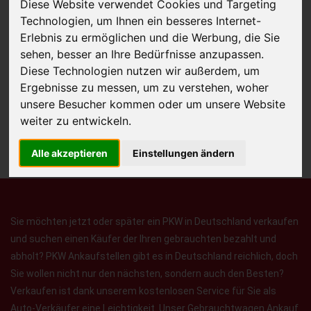
Diese Website verwendet Cookies und Targeting
Technologien, um Ihnen ein besseres Internet-
Erlebnis zu ermöglichen und die Werbung, die Sie
JETZT KOSTENLOSE BEWERTUNG
sehen, besser an Ihre Bedürfnisse anzupassen.
Diese Technologien nutzen wir außerdem, um
Ergebnisse zu messen, um zu verstehen, woher
Kostenloses Angebot
für den Ankauf Ihres Autos inklusive der
unsere Besucher kommen oder um unsere Website
Abholung, auf Wunsch sofort Geld. Ihre Daten werden nicht mit Dritten
weiter zu entwickeln.
geteilt.
Wir garantieren 100% Sicherheit.
Alle akzeptieren
Einstellungen ändern
Sie möchten jetzt oder später ein PKW in Deutschland verkaufen
und suchen einen Käufer der Ihren gebrauchten bezahlt und
abholt? PKW Ankaufstellen gibt es in Deutschland reichlich, doch
Sie wollen nicht nur den nächsten, sondern auch den Besten?
Verkaufen ist dank unserem kostenlosen Service für Sie als
Auto-Verkäufer eine Leichtigkeit. Unser Gebrauchtwagen Ankauf