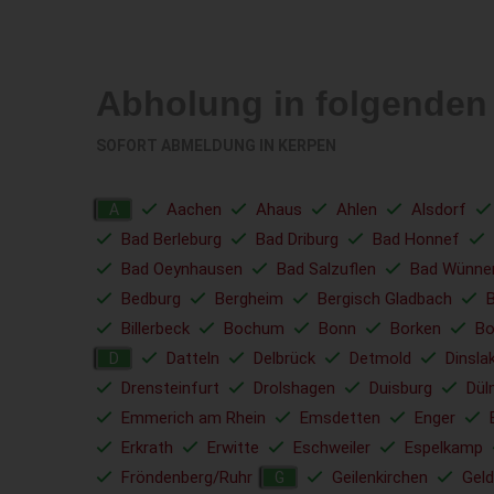
Abholung in folgenden
SOFORT ABMELDUNG IN
KERPEN
Aachen
Ahaus
Ahlen
Alsdorf
A
Bad Berleburg
Bad Driburg
Bad Honnef
Bad Oeynhausen
Bad Salzuflen
Bad Wünne
Bedburg
Bergheim
Bergisch Gladbach
Billerbeck
Bochum
Bonn
Borken
Bo
Datteln
Delbrück
Detmold
Dinsla
D
Drensteinfurt
Drolshagen
Duisburg
Dül
Emmerich am Rhein
Emsdetten
Enger
Erkrath
Erwitte
Eschweiler
Espelkamp
Fröndenberg/Ruhr
Geilenkirchen
Geld
G