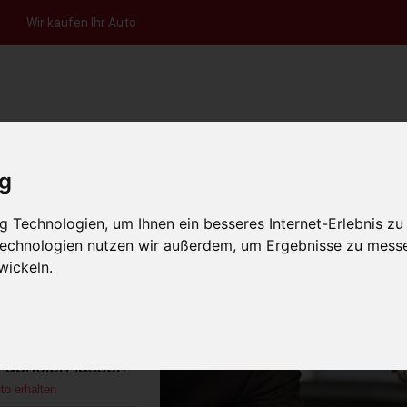
Wir kaufen Ihr Auto
nfrage per Hotline
Anfrage per WhatsApp
Anfrage 
+49 (0)800-0044333
+49 (0)157 - 849 157 78
anfrage
ig
HOME
KONTAKT
ÜBER UNS
AUT
 Technologien, um Ihnen ein besseres Internet-Erlebnis zu
 Technologien nutzen wir außerdem, um Ergebnisse zu mess
wickeln.
n Nordrhein-
hland)
s abholen lassen
to erhalten