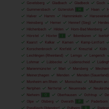
Gevelsberg
Gladbach
Gladbeck
Goch
Gummersbach
Gütersloh
Haan
H
Halver
Hamm
Hamminkeln
Harsewinkel
Heinsberg
Hemer
Hennef (Sieg)
Herde
Hilchenbach
Hilden
Horn-Bad Meinberg
Hörstel
Höxter
Ibbenbüren
Iserlo
I
Kaarst
Kalkar
Kamen
Kamp-Lintfort
Korschenbroich
Krefeld
Kreuztal
Köln
Leichlingen (Rheinland)
Lemgo
Lengerich
Lohmar
Lübbecke
Lüdenscheid
Lüding
Marienmünster
Marl
Marsberg
Mechern
Meinerzhagen
Menden
Menden (Sauerland)
Monheim am Rhein
Monschau
Mülheim an 
Netphen
Nettetal
Neuenrade
Neukirch
Nieheim
Oberhausen
Ochtrup
Oe
O
Olpe
Olsberg
Overath
Paderborn
P
Preußisch Oldendorf
Pulheim
Radev
R