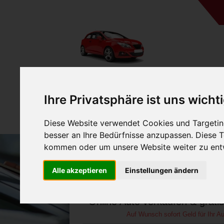
A
Ihre Privatsphäre ist uns wicht
Diese Website verwendet Cookies und Targeting
besser an Ihre Bedürfnisse anzupassen. Diese
kommen oder um unsere Website weiter zu ent
Auto verkaufen in Kerpe
Alle akzeptieren
Einstellungen ändern
Westfalen (Deutsc
Online Auto verkaufen & grati
Auf Wunsch sofort Geld für Ihr Au