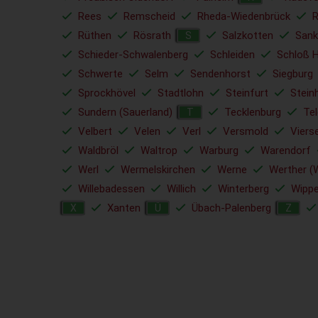
Rees
Remscheid
Rheda-Wiedenbrück
Rüthen
Rösrath
Salzkotten
Sank
S
Schieder-Schwalenberg
Schleiden
Schloß 
Schwerte
Selm
Sendenhorst
Siegburg
Sprockhövel
Stadtlohn
Steinfurt
Stein
Sundern (Sauerland)
Tecklenburg
Tel
T
Velbert
Velen
Verl
Versmold
Viers
Waldbröl
Waltrop
Warburg
Warendorf
Werl
Wermelskirchen
Werne
Werther (
Willebadessen
Willich
Winterberg
Wippe
Xanten
Übach-Palenberg
X
Ü
Z