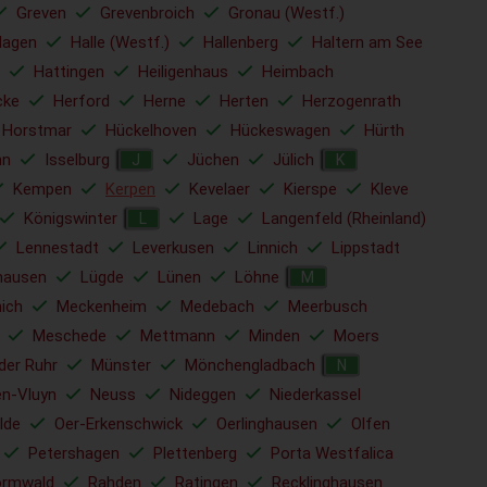
Greven
Grevenbroich
Gronau (Westf.)
Hagen
Halle (Westf.)
Hallenberg
Haltern am See
Hattingen
Heiligenhaus
Heimbach
cke
Herford
Herne
Herten
Herzogenrath
Horstmar
Hückelhoven
Hückeswagen
Hürth
hn
Isselburg
Jüchen
Jülich
J
K
Kempen
Kerpen
Kevelaer
Kierspe
Kleve
Königswinter
Lage
Langenfeld (Rheinland)
L
Lennestadt
Leverkusen
Linnich
Lippstadt
hausen
Lügde
Lünen
Löhne
M
ich
Meckenheim
Medebach
Meerbusch
Meschede
Mettmann
Minden
Moers
der Ruhr
Münster
Mönchengladbach
N
en-Vluyn
Neuss
Nideggen
Niederkassel
lde
Oer-Erkenschwick
Oerlinghausen
Olfen
Petershagen
Plettenberg
Porta Westfalica
ormwald
Rahden
Ratingen
Recklinghausen