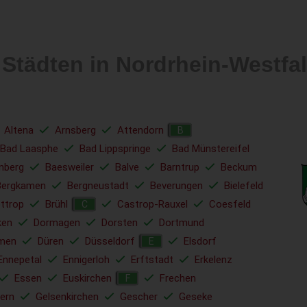
 Städten in Nordrhein-Westf
Altena
Arnsberg
Attendorn
B
Bad Laasphe
Bad Lippspringe
Bad Münstereifel
nberg
Baesweiler
Balve
Barntrup
Beckum
Bergkamen
Bergneustadt
Beverungen
Bielefeld
ttrop
Brühl
Castrop-Rauxel
Coesfeld
C
ken
Dormagen
Dorsten
Dortmund
men
Düren
Düsseldorf
Elsdorf
E
Ennepetal
Ennigerloh
Erftstadt
Erkelenz
Essen
Euskirchen
Frechen
F
ern
Gelsenkirchen
Gescher
Geseke