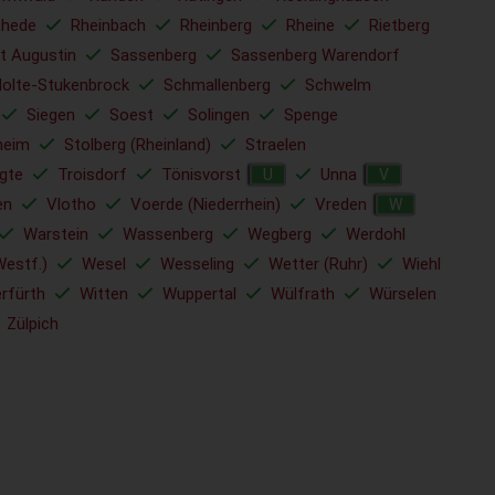
Rhede
Rheinbach
Rheinberg
Rheine
Rietberg
t Augustin
Sassenberg
Sassenberg Warendorf
Holte-Stukenbrock
Schmallenberg
Schwelm
Siegen
Soest
Solingen
Spenge
heim
Stolberg (Rheinland)
Straelen
gte
Troisdorf
Tönisvorst
Unna
U
V
en
Vlotho
Voerde (Niederrhein)
Vreden
W
Warstein
Wassenberg
Wegberg
Werdohl
Westf.)
Wesel
Wesseling
Wetter (Ruhr)
Wiehl
rfürth
Witten
Wuppertal
Wülfrath
Würselen
Zülpich