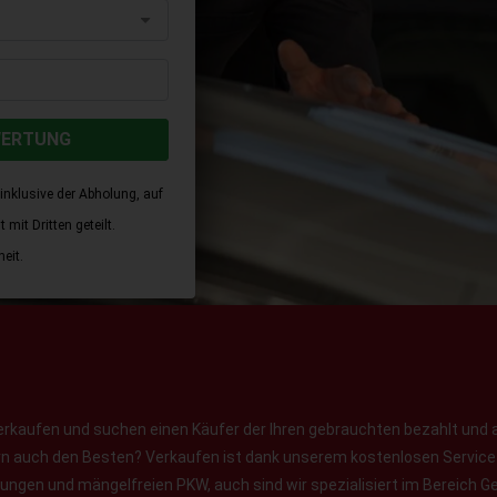
WERTUNG
inklusive der Abholung, auf
mit Dritten geteilt.
eit.
erkaufen und suchen einen Käufer der Ihren gebrauchten bezahlt und 
ern auch den Besten? Verkaufen ist dank unserem kostenlosen Service f
jungen und mängelfreien PKW, auch sind wir spezialisiert im Bereich