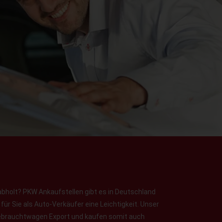
abholt? PKW Ankaufstellen gibt es in Deutschland
ür Sie als Auto-Verkäufer eine Leichtigkeit. Unser
 Gebrauchtwagen Export und kaufen somit auch