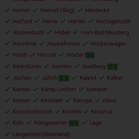
Hemer
Hennef (Sieg)
Herdecke
Herford
Herne
Herten
Herzogenrath
Hilchenbach
Hilden
Horn-Bad Meinberg
Horstmar
Hückelhoven
Hückeswagen
Hürth
Hörstel
Höxter
I
Ibbenbüren
Iserlohn
Isselburg
J
Jüchen
Jülich
Kaarst
Kalkar
K
Kamen
Kamp-Lintfort
Kempen
Kerpen
Kevelaer
Kierspe
Kleve
Korschenbroich
Krefeld
Kreuztal
Köln
Königswinter
Lage
L
Langenfeld (Rheinland)