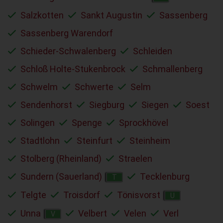
Salzkotten
Sankt Augustin
Sassenberg
Sassenberg Warendorf
Schieder-Schwalenberg
Schleiden
Schloß Holte-Stukenbrock
Schmallenberg
Schwelm
Schwerte
Selm
Sendenhorst
Siegburg
Siegen
Soest
Solingen
Spenge
Sprockhövel
Stadtlohn
Steinfurt
Steinheim
Stolberg (Rheinland)
Straelen
Sundern (Sauerland)
Tecklenburg
T
Telgte
Troisdorf
Tönisvorst
U
Unna
Velbert
Velen
Verl
V