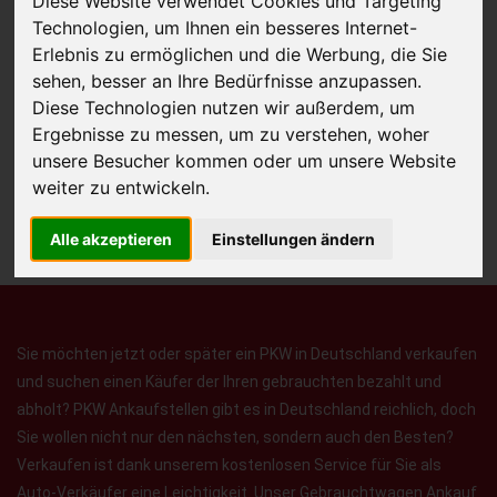
Diese Website verwendet Cookies und Targeting
Technologien, um Ihnen ein besseres Internet-
Erlebnis zu ermöglichen und die Werbung, die Sie
sehen, besser an Ihre Bedürfnisse anzupassen.
JETZT KOSTENLOSE BEWERTUNG
Diese Technologien nutzen wir außerdem, um
Ergebnisse zu messen, um zu verstehen, woher
Kostenloses Angebot
für den Ankauf Ihres Autos inklusive der
unsere Besucher kommen oder um unsere Website
Abholung, auf Wunsch sofort Geld. Ihre Daten werden nicht mit Dritten
weiter zu entwickeln.
geteilt.
Wir garantieren 100% Sicherheit.
Alle akzeptieren
Einstellungen ändern
Sie möchten jetzt oder später ein PKW in Deutschland verkaufen
und suchen einen Käufer der Ihren gebrauchten bezahlt und
abholt? PKW Ankaufstellen gibt es in Deutschland reichlich, doch
Sie wollen nicht nur den nächsten, sondern auch den Besten?
Verkaufen ist dank unserem kostenlosen Service für Sie als
Auto-Verkäufer eine Leichtigkeit. Unser Gebrauchtwagen Ankauf