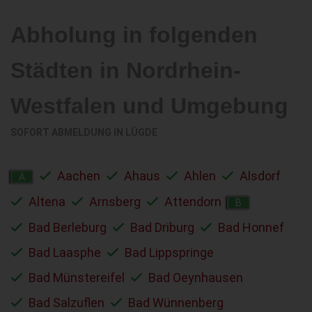
Abholung in folgenden
Städten in Nordrhein-
Westfalen und Umgebung
SOFORT ABMELDUNG IN
LÜGDE
Aachen
Ahaus
Ahlen
Alsdorf
A
Altena
Arnsberg
Attendorn
B
Bad Berleburg
Bad Driburg
Bad Honnef
Bad Laasphe
Bad Lippspringe
Bad Münstereifel
Bad Oeynhausen
Bad Salzuflen
Bad Wünnenberg