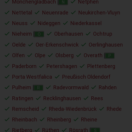
Mönchengladbach
Netphen
N
Nettetal
Neuenrade
Neukirchen-Vluyn
Neuss
Nideggen
Niederkassel
Nieheim
Oberhausen
Ochtrup
O
Oelde
Oer-Erkenschwick
Oerlinghausen
Olfen
Olpe
Olsberg
Overath
P
Paderborn
Petershagen
Plettenberg
Porta Westfalica
Preußisch Oldendorf
Pulheim
Radevormwald
Rahden
R
Ratingen
Recklinghausen
Rees
Remscheid
Rheda-Wiedenbrück
Rhede
Rheinbach
Rheinberg
Rheine
Rietberg
Rüthen
Rösrath
S