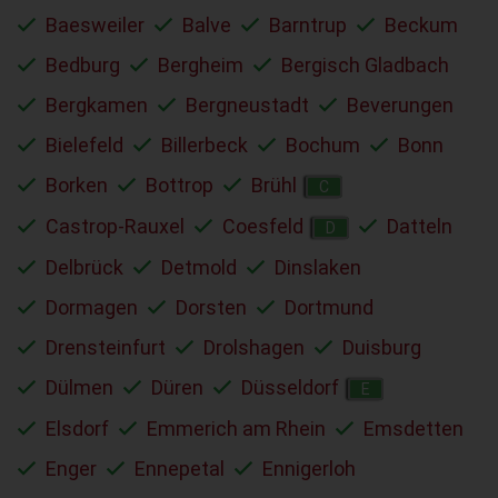
Baesweiler
Balve
Barntrup
Beckum
Bedburg
Bergheim
Bergisch Gladbach
Bergkamen
Bergneustadt
Beverungen
Bielefeld
Billerbeck
Bochum
Bonn
Borken
Bottrop
Brühl
C
Castrop-Rauxel
Coesfeld
Datteln
D
Delbrück
Detmold
Dinslaken
Dormagen
Dorsten
Dortmund
Drensteinfurt
Drolshagen
Duisburg
Dülmen
Düren
Düsseldorf
E
Elsdorf
Emmerich am Rhein
Emsdetten
Enger
Ennepetal
Ennigerloh