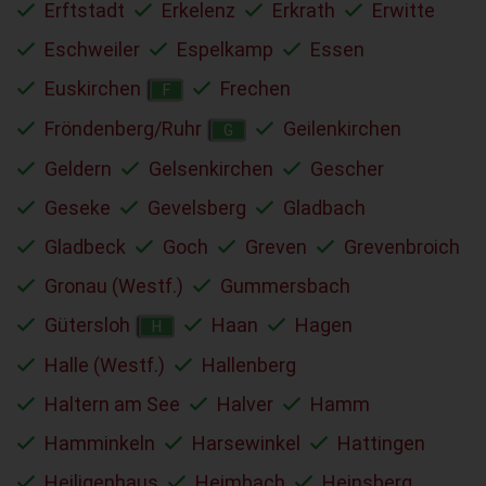
Erftstadt
Erkelenz
Erkrath
Erwitte
Eschweiler
Espelkamp
Essen
Euskirchen
Frechen
F
Fröndenberg/Ruhr
Geilenkirchen
G
Geldern
Gelsenkirchen
Gescher
Geseke
Gevelsberg
Gladbach
Gladbeck
Goch
Greven
Grevenbroich
Gronau (Westf.)
Gummersbach
Gütersloh
Haan
Hagen
H
Halle (Westf.)
Hallenberg
Haltern am See
Halver
Hamm
Hamminkeln
Harsewinkel
Hattingen
Heiligenhaus
Heimbach
Heinsberg