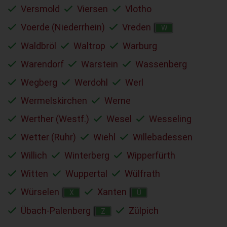
Versmold
Viersen
Vlotho
Voerde (Niederrhein)
Vreden
W
Waldbröl
Waltrop
Warburg
Warendorf
Warstein
Wassenberg
Wegberg
Werdohl
Werl
Wermelskirchen
Werne
Werther (Westf.)
Wesel
Wesseling
Wetter (Ruhr)
Wiehl
Willebadessen
Willich
Winterberg
Wipperfürth
Witten
Wuppertal
Wülfrath
Würselen
Xanten
X
Ü
Übach-Palenberg
Zülpich
Z