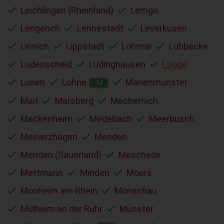
Leichlingen (Rheinland)
Lemgo
Lengerich
Lennestadt
Leverkusen
Linnich
Lippstadt
Lohmar
Lübbecke
Lüdenscheid
Lüdinghausen
Lügde
Lünen
Löhne
Marienmünster
M
Marl
Marsberg
Mechernich
Meckenheim
Medebach
Meerbusch
Meinerzhagen
Menden
Menden (Sauerland)
Meschede
Mettmann
Minden
Moers
Monheim am Rhein
Monschau
Mülheim an der Ruhr
Münster