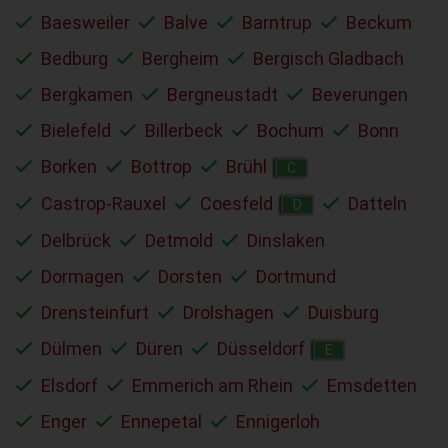
Baesweiler
Balve
Barntrup
Beckum
Bedburg
Bergheim
Bergisch Gladbach
Bergkamen
Bergneustadt
Beverungen
Bielefeld
Billerbeck
Bochum
Bonn
Borken
Bottrop
Brühl
C
Castrop-Rauxel
Coesfeld
Datteln
D
Delbrück
Detmold
Dinslaken
Dormagen
Dorsten
Dortmund
Drensteinfurt
Drolshagen
Duisburg
Dülmen
Düren
Düsseldorf
E
Elsdorf
Emmerich am Rhein
Emsdetten
Enger
Ennepetal
Ennigerloh