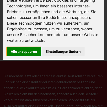
Diese Website verwendet Cookies und Targeting
Technologien, um Ihnen ein besseres Internet-
Erlebnis zu ermöglichen und die Werbung, die Sie
sehen, besser an Ihre Bedürfnisse anzupassen.
JETZT KOSTENLOSE BEWERTUNG
Diese Technologien nutzen wir außerdem, um
Ergebnisse zu messen, um zu verstehen, woher
Kostenloses Angebot
für den Ankauf Ihres Autos inklusive der
unsere Besucher kommen oder um unsere Website
Abholung, auf Wunsch sofort Geld. Ihre Daten werden nicht mit Dritten
weiter zu entwickeln.
geteilt.
Wir garantieren 100% Sicherheit.
Alle akzeptieren
Einstellungen ändern
Sie möchten jetzt oder später ein PKW in Deutschland verkaufen
und suchen einen Käufer der Ihren gebrauchten bezahlt und
abholt? PKW Ankaufstellen gibt es in Deutschland reichlich, doch
Sie wollen nicht nur den nächsten, sondern auch den Besten?
Verkaufen ist dank unserem kostenlosen Service für Sie als
Auto-Verkäufer eine Leichtigkeit. Unser Gebrauchtwagen Ankauf