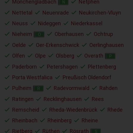
Mönchengladbach
Netphen
N
Nettetal
Neuenrade
Neukirchen-Vluyn
Neuss
Nideggen
Niederkassel
Nieheim
Oberhausen
Ochtrup
O
Oelde
Oer-Erkenschwick
Oerlinghausen
Olfen
Olpe
Olsberg
Overath
P
Paderborn
Petershagen
Plettenberg
Porta Westfalica
Preußisch Oldendorf
Pulheim
Radevormwald
Rahden
R
Ratingen
Recklinghausen
Rees
Remscheid
Rheda-Wiedenbrück
Rhede
Rheinbach
Rheinberg
Rheine
Rietberg
Rüthen
Rösrath
S