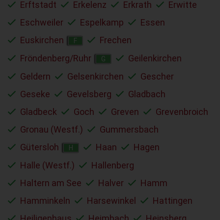
Erftstadt
Erkelenz
Erkrath
Erwitte
Eschweiler
Espelkamp
Essen
Euskirchen
Frechen
F
Fröndenberg/Ruhr
Geilenkirchen
G
Geldern
Gelsenkirchen
Gescher
Geseke
Gevelsberg
Gladbach
Gladbeck
Goch
Greven
Grevenbroich
Gronau (Westf.)
Gummersbach
Gütersloh
Haan
Hagen
H
Halle (Westf.)
Hallenberg
Haltern am See
Halver
Hamm
Hamminkeln
Harsewinkel
Hattingen
Heiligenhaus
Heimbach
Heinsberg