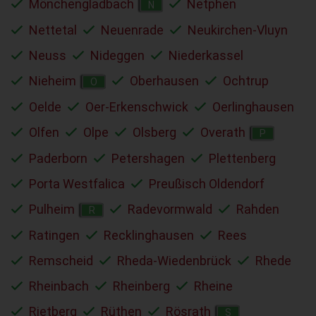
Mönchengladbach
Netphen
N
Nettetal
Neuenrade
Neukirchen-Vluyn
Neuss
Nideggen
Niederkassel
Nieheim
Oberhausen
Ochtrup
O
Oelde
Oer-Erkenschwick
Oerlinghausen
Olfen
Olpe
Olsberg
Overath
P
Paderborn
Petershagen
Plettenberg
Porta Westfalica
Preußisch Oldendorf
Pulheim
Radevormwald
Rahden
R
Ratingen
Recklinghausen
Rees
Remscheid
Rheda-Wiedenbrück
Rhede
Rheinbach
Rheinberg
Rheine
Rietberg
Rüthen
Rösrath
S