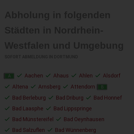
Abholung in folgenden
Städten in Nordrhein-
Westfalen und Umgebung
SOFORT ABMELDUNG IN
DORTMUND
Aachen
Ahaus
Ahlen
Alsdorf
A
Altena
Arnsberg
Attendorn
B
Bad Berleburg
Bad Driburg
Bad Honnef
Bad Laasphe
Bad Lippspringe
Bad Münstereifel
Bad Oeynhausen
Bad Salzuflen
Bad Wünnenberg