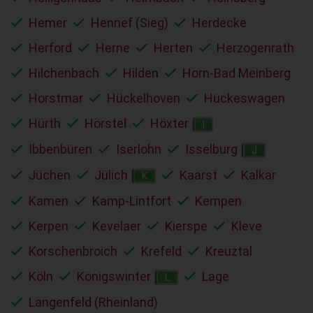
Hemer
Hennef (Sieg)
Herdecke
Herford
Herne
Herten
Herzogenrath
Hilchenbach
Hilden
Horn-Bad Meinberg
Horstmar
Hückelhoven
Hückeswagen
Hürth
Hörstel
Höxter
I
Ibbenbüren
Iserlohn
Isselburg
J
Jüchen
Jülich
Kaarst
Kalkar
K
Kamen
Kamp-Lintfort
Kempen
Kerpen
Kevelaer
Kierspe
Kleve
Korschenbroich
Krefeld
Kreuztal
Köln
Königswinter
Lage
L
Langenfeld (Rheinland)