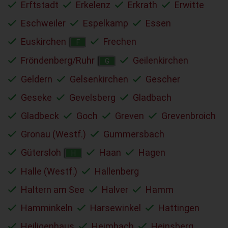
Erftstadt
Erkelenz
Erkrath
Erwitte
Eschweiler
Espelkamp
Essen
Euskirchen
Frechen
F
Fröndenberg/Ruhr
Geilenkirchen
G
Geldern
Gelsenkirchen
Gescher
Geseke
Gevelsberg
Gladbach
Gladbeck
Goch
Greven
Grevenbroich
Gronau (Westf.)
Gummersbach
Gütersloh
Haan
Hagen
H
Halle (Westf.)
Hallenberg
Haltern am See
Halver
Hamm
Hamminkeln
Harsewinkel
Hattingen
Heiligenhaus
Heimbach
Heinsberg