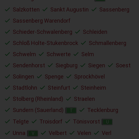
Salzkotten
Sankt Augustin
Sassenberg
Sassenberg Warendorf
Schieder-Schwalenberg
Schleiden
Schloß Holte-Stukenbrock
Schmallenberg
Schwelm
Schwerte
Selm
Sendenhorst
Siegburg
Siegen
Soest
Solingen
Spenge
Sprockhövel
Stadtlohn
Steinfurt
Steinheim
Stolberg (Rheinland)
Straelen
Sundern (Sauerland)
Tecklenburg
T
Telgte
Troisdorf
Tönisvorst
U
Unna
Velbert
Velen
Verl
V