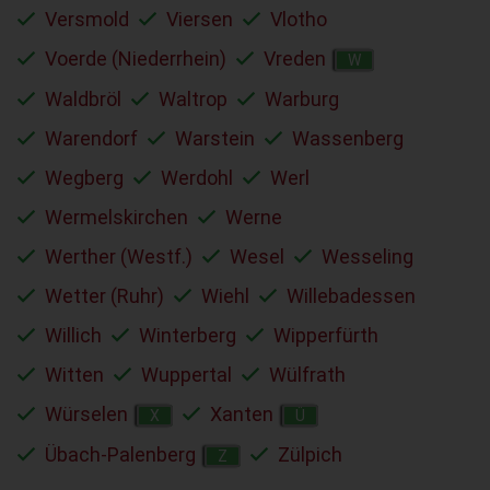
Versmold
Viersen
Vlotho
Voerde (Niederrhein)
Vreden
W
Waldbröl
Waltrop
Warburg
Warendorf
Warstein
Wassenberg
Wegberg
Werdohl
Werl
Wermelskirchen
Werne
Werther (Westf.)
Wesel
Wesseling
Wetter (Ruhr)
Wiehl
Willebadessen
Willich
Winterberg
Wipperfürth
Witten
Wuppertal
Wülfrath
Würselen
Xanten
X
Ü
Übach-Palenberg
Zülpich
Z