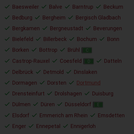
Baesweiler
Balve
Barntrup
Beckum
Bedburg
Bergheim
Bergisch Gladbach
Bergkamen
Bergneustadt
Beverungen
Bielefeld
Billerbeck
Bochum
Bonn
Borken
Bottrop
Brühl
C
Castrop-Rauxel
Coesfeld
Datteln
D
Delbrück
Detmold
Dinslaken
Dormagen
Dorsten
Dortmund
Drensteinfurt
Drolshagen
Duisburg
Dülmen
Düren
Düsseldorf
E
Elsdorf
Emmerich am Rhein
Emsdetten
Enger
Ennepetal
Ennigerloh