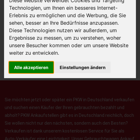
Diese Website verwendet Cookies und Targeting
Technologien, um Ihnen ein besseres Internet-
Erlebnis zu ermöglichen und die Werbung, die Sie
sehen, besser an Ihre Bedürfnisse anzupassen.
JETZT KOSTENLOSE BEWERTUNG
Diese Technologien nutzen wir außerdem, um
Ergebnisse zu messen, um zu verstehen, woher
Kostenloses Angebot
für den Ankauf Ihres Autos inklusive der
unsere Besucher kommen oder um unsere Website
Abholung, auf Wunsch sofort Geld. Ihre Daten werden nicht mit Dritten
weiter zu entwickeln.
geteilt.
Wir garantieren 100% Sicherheit.
Alle akzeptieren
Einstellungen ändern
Sie möchten jetzt oder später ein PKW in Deutschland verkaufen
und suchen einen Käufer der Ihren gebrauchten bezahlt und
abholt? PKW Ankaufstellen gibt es in Deutschland reichlich, doch
Sie wollen nicht nur den nächsten, sondern auch den Besten?
Verkaufen ist dank unserem kostenlosen Service für Sie als
Auto-Verkäufer eine Leichtigkeit. Unser Gebrauchtwagen Ankauf