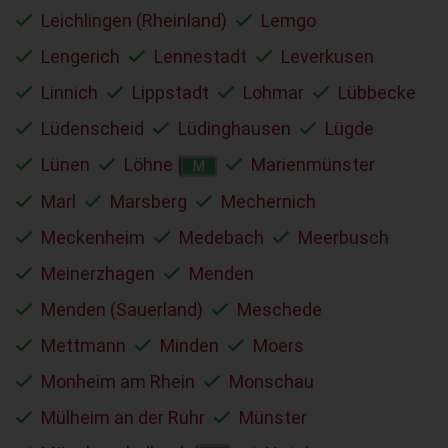
Leichlingen (Rheinland)
Lemgo
Lengerich
Lennestadt
Leverkusen
Linnich
Lippstadt
Lohmar
Lübbecke
Lüdenscheid
Lüdinghausen
Lügde
Lünen
Löhne
Marienmünster
M
Marl
Marsberg
Mechernich
Meckenheim
Medebach
Meerbusch
Meinerzhagen
Menden
Menden (Sauerland)
Meschede
Mettmann
Minden
Moers
Monheim am Rhein
Monschau
Mülheim an der Ruhr
Münster