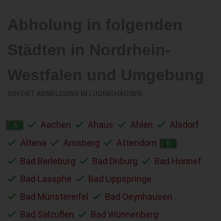
Abholung in folgenden
Städten in Nordrhein-
Westfalen und Umgebung
SOFORT ABMELDUNG IN
LÜDINGHAUSEN
Aachen
Ahaus
Ahlen
Alsdorf
A
Altena
Arnsberg
Attendorn
B
Bad Berleburg
Bad Driburg
Bad Honnef
Bad Laasphe
Bad Lippspringe
Bad Münstereifel
Bad Oeynhausen
Bad Salzuflen
Bad Wünnenberg