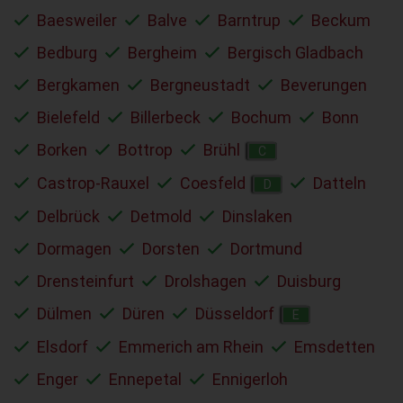
Baesweiler
Balve
Barntrup
Beckum
Bedburg
Bergheim
Bergisch Gladbach
Bergkamen
Bergneustadt
Beverungen
Bielefeld
Billerbeck
Bochum
Bonn
Borken
Bottrop
Brühl
C
Castrop-Rauxel
Coesfeld
Datteln
D
Delbrück
Detmold
Dinslaken
Dormagen
Dorsten
Dortmund
Drensteinfurt
Drolshagen
Duisburg
Dülmen
Düren
Düsseldorf
E
Elsdorf
Emmerich am Rhein
Emsdetten
Enger
Ennepetal
Ennigerloh