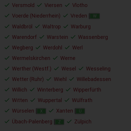
Versmold
Viersen
Vlotho
Voerde (Niederrhein)
Vreden
W
Waldbröl
Waltrop
Warburg
Warendorf
Warstein
Wassenberg
Wegberg
Werdohl
Werl
Wermelskirchen
Werne
Werther (Westf.)
Wesel
Wesseling
Wetter (Ruhr)
Wiehl
Willebadessen
Willich
Winterberg
Wipperfürth
Witten
Wuppertal
Wülfrath
Würselen
Xanten
X
Ü
Übach-Palenberg
Zülpich
Z