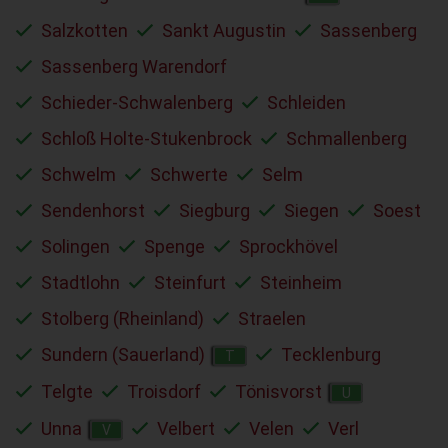
Salzkotten
Sankt Augustin
Sassenberg
Sassenberg Warendorf
Schieder-Schwalenberg
Schleiden
Schloß Holte-Stukenbrock
Schmallenberg
Schwelm
Schwerte
Selm
Sendenhorst
Siegburg
Siegen
Soest
Solingen
Spenge
Sprockhövel
Stadtlohn
Steinfurt
Steinheim
Stolberg (Rheinland)
Straelen
Sundern (Sauerland)
Tecklenburg
T
Telgte
Troisdorf
Tönisvorst
U
Unna
Velbert
Velen
Verl
V