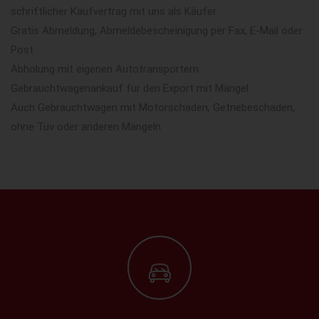
schriftlicher Kaufvertrag mit uns als Käufer
Gratis Abmeldung, Abmeldebescheinigung per Fax, E-Mail oder
Post
Abholung mit eigenen Autotransportern
Gebrauchtwagenankauf für den Export mit Mängel
Auch Gebrauchtwagen mit Motorschaden, Getriebeschaden,
ohne Tüv oder anderen Mängeln