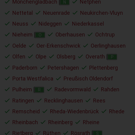
Mönchengladbach
Netphen
N
Nettetal
Neuenrade
Neukirchen-Vluyn
Neuss
Nideggen
Niederkassel
Nieheim
Oberhausen
Ochtrup
O
Oelde
Oer-Erkenschwick
Oerlinghausen
Olfen
Olpe
Olsberg
Overath
P
Paderborn
Petershagen
Plettenberg
Porta Westfalica
Preußisch Oldendorf
Pulheim
Radevormwald
Rahden
R
Ratingen
Recklinghausen
Rees
Remscheid
Rheda-Wiedenbrück
Rhede
Rheinbach
Rheinberg
Rheine
Rietberg
Rüthen
Rösrath
S