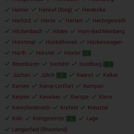
Hemer
Hennef (Sieg)
Herdecke
Herford
Herne
Herten
Herzogenrath
Hilchenbach
Hilden
Horn-Bad Meinberg
Horstmar
Hückelhoven
Hückeswagen
Hürth
Hörstel
Höxter
I
Ibbenbüren
Iserlohn
Isselburg
J
Jüchen
Jülich
Kaarst
Kalkar
K
Kamen
Kamp-Lintfort
Kempen
Kerpen
Kevelaer
Kierspe
Kleve
Korschenbroich
Krefeld
Kreuztal
Köln
Königswinter
Lage
L
Langenfeld (Rheinland)