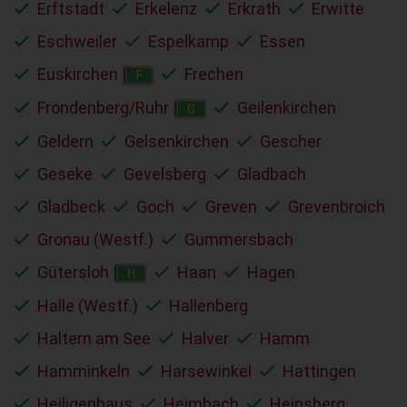
Erftstadt
Erkelenz
Erkrath
Erwitte
Eschweiler
Espelkamp
Essen
Euskirchen
Frechen
F
Fröndenberg/Ruhr
Geilenkirchen
G
Geldern
Gelsenkirchen
Gescher
Geseke
Gevelsberg
Gladbach
Gladbeck
Goch
Greven
Grevenbroich
Gronau (Westf.)
Gummersbach
Gütersloh
Haan
Hagen
H
Halle (Westf.)
Hallenberg
Haltern am See
Halver
Hamm
Hamminkeln
Harsewinkel
Hattingen
Heiligenhaus
Heimbach
Heinsberg