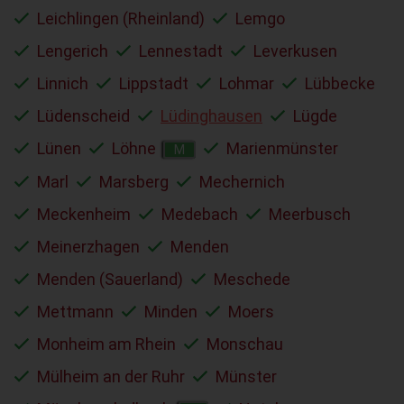
Leichlingen (Rheinland)
Lemgo
Lengerich
Lennestadt
Leverkusen
Linnich
Lippstadt
Lohmar
Lübbecke
Lüdenscheid
Lüdinghausen
Lügde
Lünen
Löhne
Marienmünster
M
Marl
Marsberg
Mechernich
Meckenheim
Medebach
Meerbusch
Meinerzhagen
Menden
Menden (Sauerland)
Meschede
Mettmann
Minden
Moers
Monheim am Rhein
Monschau
Mülheim an der Ruhr
Münster