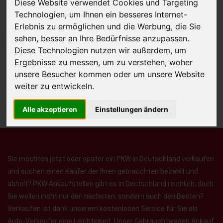
Diese Website verwendet Cookies und Targeting
Technologien, um Ihnen ein besseres Internet-
Erlebnis zu ermöglichen und die Werbung, die Sie
sehen, besser an Ihre Bedürfnisse anzupassen.
JETZT KOSTENLOSE BEWERTUNG
Diese Technologien nutzen wir außerdem, um
Ergebnisse zu messen, um zu verstehen, woher
Kostenloses Angebot
für den Ankauf Ihres Autos inklusive der
unsere Besucher kommen oder um unsere Website
Abholung, auf Wunsch sofort Geld. Ihre Daten werden nicht mit Dritten
weiter zu entwickeln.
geteilt.
Wir garantieren 100% Sicherheit.
Alle akzeptieren
Einstellungen ändern
Sie möchten jetzt oder später ein PKW in Deutschland verkaufen
und suchen einen Käufer der Ihren gebrauchten bezahlt und
abholt? PKW Ankaufstellen gibt es in Deutschland reichlich, doch
Sie wollen nicht nur den nächsten, sondern auch den Besten?
Verkaufen ist dank unserem kostenlosen Service für Sie als
Auto-Verkäufer eine Leichtigkeit. Unser Gebrauchtwagen Ankauf