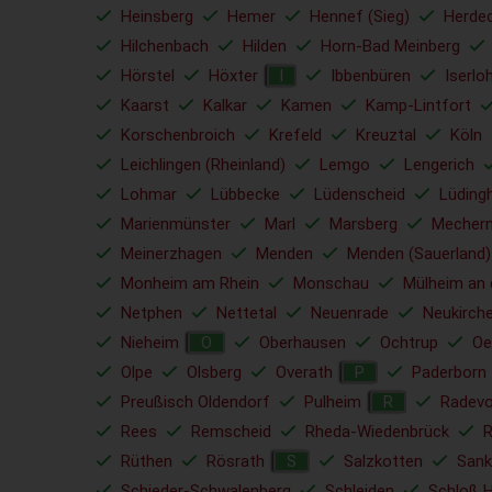
Heinsberg
Hemer
Hennef (Sieg)
Herde
Hilchenbach
Hilden
Horn-Bad Meinberg
Hörstel
Höxter
Ibbenbüren
Iserlo
I
Kaarst
Kalkar
Kamen
Kamp-Lintfort
Korschenbroich
Krefeld
Kreuztal
Köln
Leichlingen (Rheinland)
Lemgo
Lengerich
Lohmar
Lübbecke
Lüdenscheid
Lüding
Marienmünster
Marl
Marsberg
Mechern
Meinerzhagen
Menden
Menden (Sauerland)
Monheim am Rhein
Monschau
Mülheim an 
Netphen
Nettetal
Neuenrade
Neukirch
Nieheim
Oberhausen
Ochtrup
Oe
O
Olpe
Olsberg
Overath
Paderborn
P
Preußisch Oldendorf
Pulheim
Radev
R
Rees
Remscheid
Rheda-Wiedenbrück
Rüthen
Rösrath
Salzkotten
Sank
S
Schieder-Schwalenberg
Schleiden
Schloß 