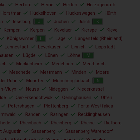
cke
Herford
Herne
Herten
Herzogenrath
Horstmar
Hückelhoven
Hückeswagen
Hürth
hn
Isselburg
Jüchen
Jülich
J
K
Kempen
Kerpen
Kevelaer
Kierspe
Kleve
Königswinter
Lage
Langenfeld (Rheinland)
L
Lennestadt
Leverkusen
Linnich
Lippstadt
hausen
Lügde
Lünen
Löhne
M
ich
Meckenheim
Medebach
Meerbusch
Meschede
Mettmann
Minden
Moers
der Ruhr
Münster
Mönchengladbach
N
en-Vluyn
Neuss
Nideggen
Niederkassel
lde
Oer-Erkenschwick
Oerlinghausen
Olfen
Petershagen
Plettenberg
Porta Westfalica
ormwald
Rahden
Ratingen
Recklinghausen
Rhede
Rheinbach
Rheinberg
Rheine
Rietberg
t Augustin
Sassenberg
Sassenberg Warendorf
Holte-Stukenbrock
Schmallenberg
Schwelm