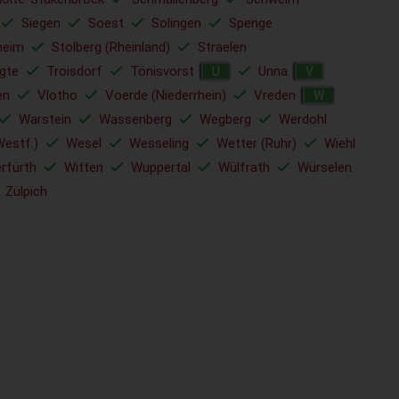
Siegen
Soest
Solingen
Spenge
heim
Stolberg (Rheinland)
Straelen
gte
Troisdorf
Tönisvorst
Unna
U
V
en
Vlotho
Voerde (Niederrhein)
Vreden
W
Warstein
Wassenberg
Wegberg
Werdohl
Westf.)
Wesel
Wesseling
Wetter (Ruhr)
Wiehl
rfürth
Witten
Wuppertal
Wülfrath
Würselen
Zülpich