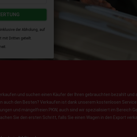
WERTUNG
inklusive der Abholung, auf
mit Dritten geteilt.
eit.
erkaufen und suchen einen Käufer der Ihren gebrauchten bezahlt und 
ern auch den Besten? Verkaufen ist dank unserem kostenlosen Service f
jungen und mängelfreien PKW, auch sind wir spezialisiert im Bereich
chen Sie den ersten Schritt, falls Sie einen Wagen in den Export verk