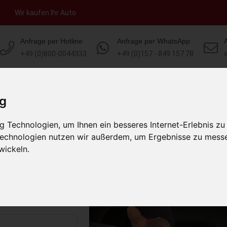
Wir kaufen Ihr Auto
Anfrage per Hotline
Anfrage per WhatsApp
+49 (0)800-0044333
+49 (0)157 - 849 157 78
HOME
KONTAKT
ÜBER UNS
AUT
ig
 Technologien, um Ihnen ein besseres Internet-Erlebnis zu
erg Nordrhein-
 Technologien nutzen wir außerdem, um Ergebnisse zu mess
hland)
wickeln.
s abholen lassen
to erhalten