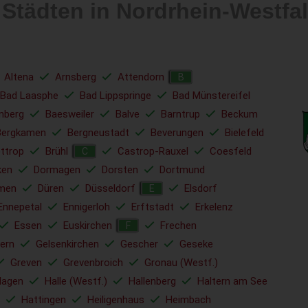
 Städten in Nordrhein-Westf
Altena
Arnsberg
Attendorn
B
Bad Laasphe
Bad Lippspringe
Bad Münstereifel
nberg
Baesweiler
Balve
Barntrup
Beckum
Bergkamen
Bergneustadt
Beverungen
Bielefeld
ttrop
Brühl
Castrop-Rauxel
Coesfeld
C
ken
Dormagen
Dorsten
Dortmund
men
Düren
Düsseldorf
Elsdorf
E
Ennepetal
Ennigerloh
Erftstadt
Erkelenz
Essen
Euskirchen
Frechen
F
ern
Gelsenkirchen
Gescher
Geseke
Greven
Grevenbroich
Gronau (Westf.)
Hagen
Halle (Westf.)
Hallenberg
Haltern am See
Hattingen
Heiligenhaus
Heimbach