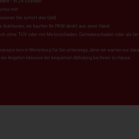
land - in 24 Stunden
utos mit
ssieren Sie sofort das Geld
e Auktionen, wir kaufen Ihr PKW direkt aus einer Hand
uch ohne TÜV oder mit Motorschaden, Getriebeschaden oder als Un
ansportern in Winterberg für Sie unterwegs, denn wir warten nur darau
en ein Angebot inklusive der bequemen Abholung bei Ihnen zu Hause.