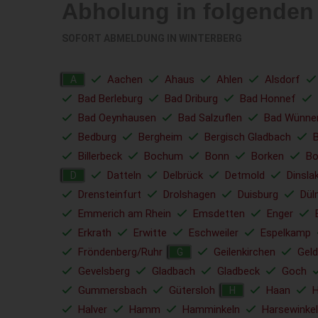
Abholung in folgenden
SOFORT ABMELDUNG IN
WINTERBERG
Aachen
Ahaus
Ahlen
Alsdorf
A
Bad Berleburg
Bad Driburg
Bad Honnef
Bad Oeynhausen
Bad Salzuflen
Bad Wünne
Bedburg
Bergheim
Bergisch Gladbach
Billerbeck
Bochum
Bonn
Borken
Bo
Datteln
Delbrück
Detmold
Dinsla
D
Drensteinfurt
Drolshagen
Duisburg
Dül
Emmerich am Rhein
Emsdetten
Enger
Erkrath
Erwitte
Eschweiler
Espelkamp
Fröndenberg/Ruhr
Geilenkirchen
Geld
G
Gevelsberg
Gladbach
Gladbeck
Goch
Gummersbach
Gütersloh
Haan
H
Halver
Hamm
Hamminkeln
Harsewinkel