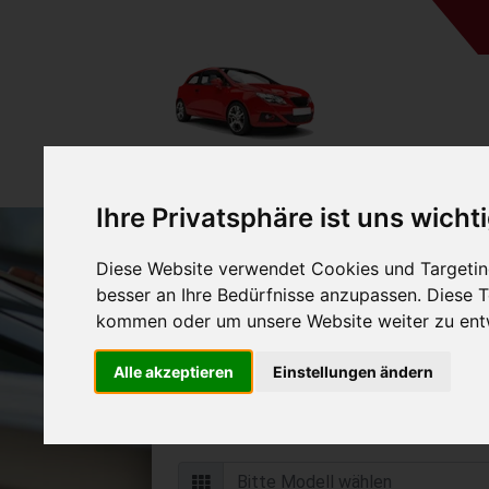
Ihre Privatsphäre ist uns wicht
Diese Website verwendet Cookies und Targeting
Auto verkaufen in Winterb
besser an Ihre Bedürfnisse anzupassen. Diese
Westfalen (Deutsc
kommen oder um unsere Website weiter zu ent
Online Auto verkaufen & grati
Alle akzeptieren
Einstellungen ändern
Auf Wunsch sofort Geld für Ihr Au