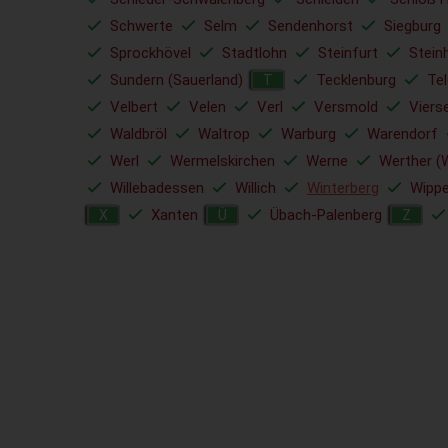
Schwerte
Selm
Sendenhorst
Siegburg
Sprockhövel
Stadtlohn
Steinfurt
Stein
Sundern (Sauerland)
Tecklenburg
Tel
T
Velbert
Velen
Verl
Versmold
Viers
Waldbröl
Waltrop
Warburg
Warendorf
Werl
Wermelskirchen
Werne
Werther (
Willebadessen
Willich
Winterberg
Wippe
Xanten
Übach-Palenberg
X
Ü
Z