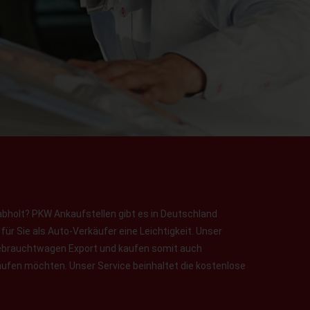
abholt? PKW Ankaufstellen gibt es in Deutschland
ür Sie als Auto-Verkäufer eine Leichtigkeit. Unser
 Gebrauchtwagen Export und kaufen somit auch
aufen möchten. Unser Service beinhaltet die kostenlose