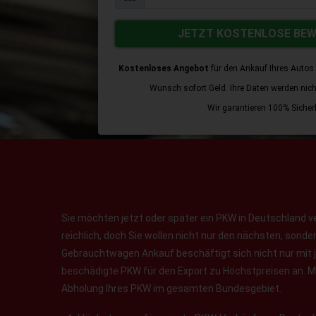
JETZT KOSTENLOSE BE
Kostenloses Angebot
für den Ankauf Ihres Autos 
Wunsch sofort Geld. Ihre Daten werden nicht 
Wir garantieren 100% Sicherh
Sie möchten jetzt oder später ein PKW in Deutschland v
reichlich, doch Sie wollen nicht nur den nächsten, sond
Gebrauchtwagen Ankauf beschäftigt sich nicht nur mit 
beschädigte PKW für den Export zu Höchstpreisen an. Ma
Abholung Ihres PKW im gesamten Bundesgebiet.