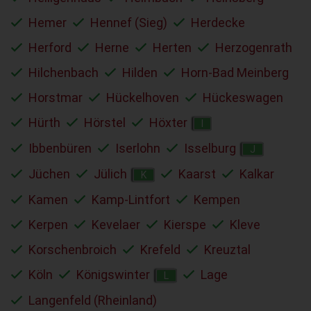
Hemer
Hennef (Sieg)
Herdecke
Herford
Herne
Herten
Herzogenrath
Hilchenbach
Hilden
Horn-Bad Meinberg
Horstmar
Hückelhoven
Hückeswagen
Hürth
Hörstel
Höxter
I
Ibbenbüren
Iserlohn
Isselburg
J
Jüchen
Jülich
Kaarst
Kalkar
K
Kamen
Kamp-Lintfort
Kempen
Kerpen
Kevelaer
Kierspe
Kleve
Korschenbroich
Krefeld
Kreuztal
Köln
Königswinter
Lage
L
Langenfeld (Rheinland)