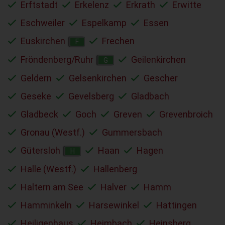
Erftstadt
Erkelenz
Erkrath
Erwitte
Eschweiler
Espelkamp
Essen
Euskirchen
Frechen
F
Fröndenberg/Ruhr
Geilenkirchen
G
Geldern
Gelsenkirchen
Gescher
Geseke
Gevelsberg
Gladbach
Gladbeck
Goch
Greven
Grevenbroich
Gronau (Westf.)
Gummersbach
Gütersloh
Haan
Hagen
H
Halle (Westf.)
Hallenberg
Haltern am See
Halver
Hamm
Hamminkeln
Harsewinkel
Hattingen
Heiligenhaus
Heimbach
Heinsberg