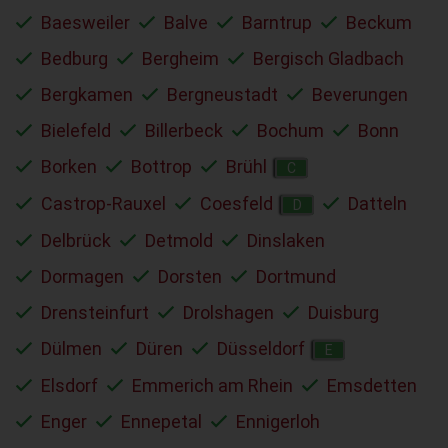
Baesweiler
Balve
Barntrup
Beckum
Bedburg
Bergheim
Bergisch Gladbach
Bergkamen
Bergneustadt
Beverungen
Bielefeld
Billerbeck
Bochum
Bonn
Borken
Bottrop
Brühl
C
Castrop-Rauxel
Coesfeld
Datteln
D
Delbrück
Detmold
Dinslaken
Dormagen
Dorsten
Dortmund
Drensteinfurt
Drolshagen
Duisburg
Dülmen
Düren
Düsseldorf
E
Elsdorf
Emmerich am Rhein
Emsdetten
Enger
Ennepetal
Ennigerloh