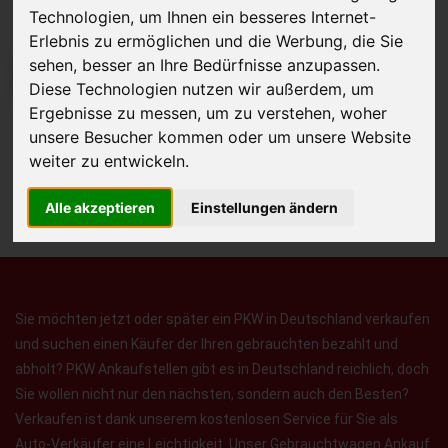
Technologien, um Ihnen ein besseres Internet-
Erlebnis zu ermöglichen und die Werbung, die Sie
sehen, besser an Ihre Bedürfnisse anzupassen.
JETZT KOSTENLOSE BEWERTUNG
Diese Technologien nutzen wir außerdem, um
Ergebnisse zu messen, um zu verstehen, woher
Kostenloses Angebot
für den Ankauf Ihres Autos inklusive der
unsere Besucher kommen oder um unsere Website
Abholung, auf Wunsch sofort Geld. Ihre Daten werden nicht mit Dritten
weiter zu entwickeln.
geteilt.
Alle akzeptieren
Einstellungen ändern
Wir garantieren 100% Sicherheit.
Sie möchten jetzt oder später ein PKW in Deutschland verkaufen
und suchen einen Käufer der Ihren gebrauchten bezahlt und
abholt? PKW Ankaufstellen gibt es in Deutschland reichlich, doch
Sie wollen nicht nur den nächsten, sondern auch den Besten?
Verkaufen ist dank unserem kostenlosen Service für Sie als
Auto-Verkäufer eine Leichtigkeit. Unser Gebrauchtwagen Ankauf