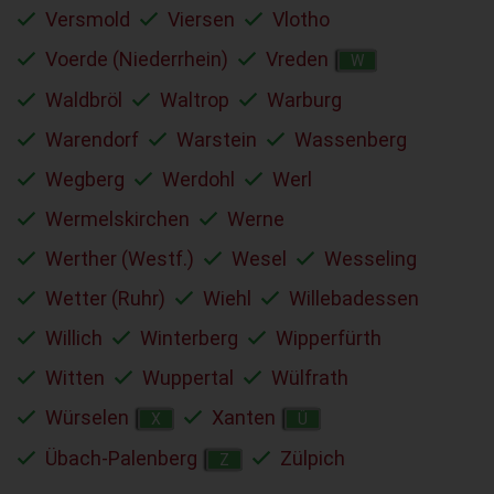
Versmold
Viersen
Vlotho
Voerde (Niederrhein)
Vreden
W
Waldbröl
Waltrop
Warburg
Warendorf
Warstein
Wassenberg
Wegberg
Werdohl
Werl
Wermelskirchen
Werne
Werther (Westf.)
Wesel
Wesseling
Wetter (Ruhr)
Wiehl
Willebadessen
Willich
Winterberg
Wipperfürth
Witten
Wuppertal
Wülfrath
Würselen
Xanten
X
Ü
Übach-Palenberg
Zülpich
Z