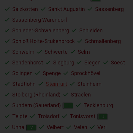
Salzkotten
Sankt Augustin
Sassenberg
Sassenberg Warendorf
Schieder-Schwalenberg
Schleiden
Schloß Holte-Stukenbrock
Schmallenberg
Schwelm
Schwerte
Selm
Sendenhorst
Siegburg
Siegen
Soest
Solingen
Spenge
Sprockhövel
Stadtlohn
Steinfurt
Steinheim
Stolberg (Rheinland)
Straelen
Sundern (Sauerland)
Tecklenburg
T
Telgte
Troisdorf
Tönisvorst
U
Unna
Velbert
Velen
Verl
V