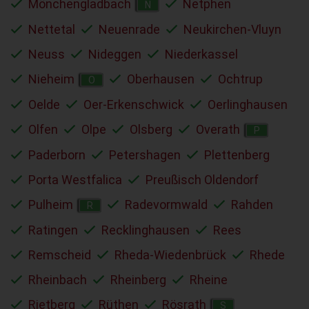
Mönchengladbach
Netphen
N
Nettetal
Neuenrade
Neukirchen-Vluyn
Neuss
Nideggen
Niederkassel
Nieheim
Oberhausen
Ochtrup
O
Oelde
Oer-Erkenschwick
Oerlinghausen
Olfen
Olpe
Olsberg
Overath
P
Paderborn
Petershagen
Plettenberg
Porta Westfalica
Preußisch Oldendorf
Pulheim
Radevormwald
Rahden
R
Ratingen
Recklinghausen
Rees
Remscheid
Rheda-Wiedenbrück
Rhede
Rheinbach
Rheinberg
Rheine
Rietberg
Rüthen
Rösrath
S