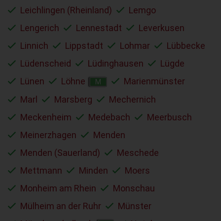
Leichlingen (Rheinland)
Lemgo
Lengerich
Lennestadt
Leverkusen
Linnich
Lippstadt
Lohmar
Lübbecke
Lüdenscheid
Lüdinghausen
Lügde
Lünen
Löhne
Marienmünster
M
Marl
Marsberg
Mechernich
Meckenheim
Medebach
Meerbusch
Meinerzhagen
Menden
Menden (Sauerland)
Meschede
Mettmann
Minden
Moers
Monheim am Rhein
Monschau
Mülheim an der Ruhr
Münster