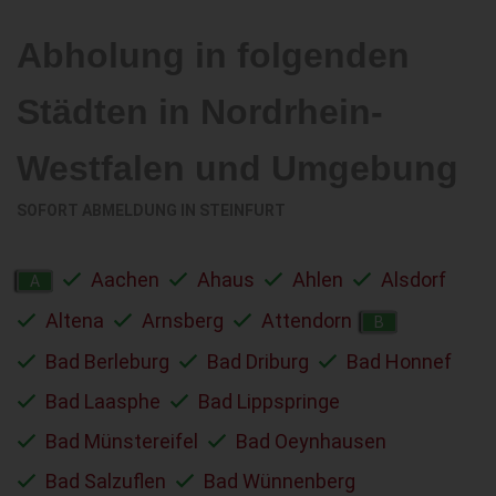
Abholung in folgenden
Städten in Nordrhein-
Westfalen und Umgebung
SOFORT ABMELDUNG IN
STEINFURT
Aachen
Ahaus
Ahlen
Alsdorf
A
Altena
Arnsberg
Attendorn
B
Bad Berleburg
Bad Driburg
Bad Honnef
Bad Laasphe
Bad Lippspringe
Bad Münstereifel
Bad Oeynhausen
Bad Salzuflen
Bad Wünnenberg