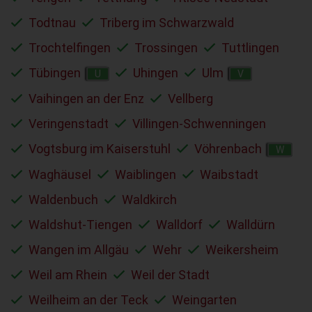
Todtnau
Triberg im Schwarzwald
Trochtelfingen
Trossingen
Tuttlingen
Tübingen
Uhingen
Ulm
U
V
Vaihingen an der Enz
Vellberg
Veringenstadt
Villingen-Schwenningen
Vogtsburg im Kaiserstuhl
Vöhrenbach
W
Waghäusel
Waiblingen
Waibstadt
Waldenbuch
Waldkirch
Waldshut-Tiengen
Walldorf
Walldürn
Wangen im Allgäu
Wehr
Weikersheim
Weil am Rhein
Weil der Stadt
Weilheim an der Teck
Weingarten