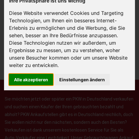
Ihre Privatsphäre ist uns wichtig
Diese Website verwendet Cookies und Targeting
Technologien, um Ihnen ein besseres Internet-
JETZT KOSTENLOSE BEWERTUNG
Erlebnis zu ermöglichen und die Werbung, die Sie
sehen, besser an Ihre Bedürfnisse anzupassen.
Kostenloses Angebot
für den Ankauf Ihres Autos inklusive der
Diese Technologien nutzen wir außerdem, um
Abholung, auf Wunsch sofort Geld. Ihre Daten werden nicht mit Dritten
Ergebnisse zu messen, um zu verstehen, woher
geteilt.
unsere Besucher kommen oder um unsere Website
weiter zu entwickeln.
Wir garantieren 100% Sicherheit.
Alle akzeptieren
Einstellungen ändern
Sie möchten jetzt oder später ein PKW in Deutschland verkaufen
und suchen einen Käufer der Ihren gebrauchten bezahlt und
abholt? PKW Ankaufstellen gibt es in Deutschland reichlich, doch
Sie wollen nicht nur den nächsten, sondern auch den Besten?
Verkaufen ist dank unserem kostenlosen Service für Sie als
Auto-Verkäufer eine Leichtigkeit. Unser Gebrauchtwagen Ankauf