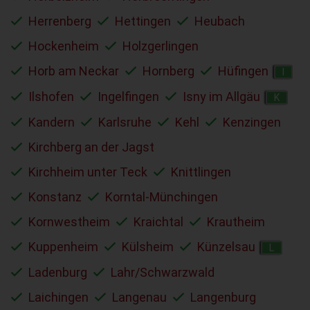
Herrenberg
Hettingen
Heubach
Hockenheim
Holzgerlingen
Horb am Neckar
Hornberg
Hüfingen
I
Ilshofen
Ingelfingen
Isny im Allgäu
K
Kandern
Karlsruhe
Kehl
Kenzingen
Kirchberg an der Jagst
Kirchheim unter Teck
Knittlingen
Konstanz
Korntal-Münchingen
Kornwestheim
Kraichtal
Krautheim
Kuppenheim
Külsheim
Künzelsau
L
Ladenburg
Lahr/Schwarzwald
Laichingen
Langenau
Langenburg