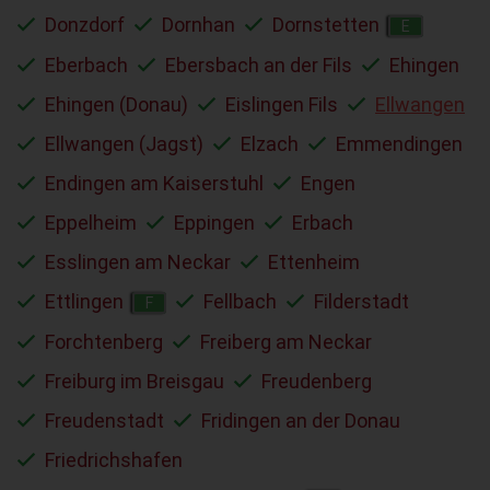
Donzdorf
Dornhan
Dornstetten
E
Eberbach
Ebersbach an der Fils
Ehingen
Ehingen (Donau)
Eislingen Fils
Ellwangen
Ellwangen (Jagst)
Elzach
Emmendingen
Endingen am Kaiserstuhl
Engen
Eppelheim
Eppingen
Erbach
Esslingen am Neckar
Ettenheim
Ettlingen
Fellbach
Filderstadt
F
Forchtenberg
Freiberg am Neckar
Freiburg im Breisgau
Freudenberg
Freudenstadt
Fridingen an der Donau
Friedrichshafen