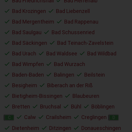
Bad Friedrichshall
Bad Herrenalb
Bad Krozingen
Bad Liebenzell
Bad Mergentheim
Bad Rappenau
Bad Saulgau
Bad Schussenried
Bad Säckingen
Bad Teinach-Zavelstein
Bad Urach
Bad Waldsee
Bad Wildbad
Bad Wimpfen
Bad Wurzach
Baden-Baden
Balingen
Beilstein
Besigheim
Biberach an der Riß
Bietigheim-Bissingen
Blaubeuren
Bretten
Bruchsal
Bühl
Böblingen
Calw
Crailsheim
Creglingen
C
D
Dietenheim
Ditzingen
Donaueschingen