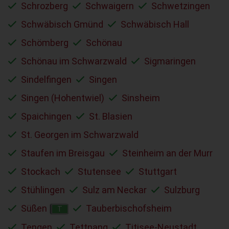
Schrozberg
Schwaigern
Schwetzingen
Schwäbisch Gmünd
Schwäbisch Hall
Schömberg
Schönau
Schönau im Schwarzwald
Sigmaringen
Sindelfingen
Singen
Singen (Hohentwiel)
Sinsheim
Spaichingen
St. Blasien
St. Georgen im Schwarzwald
Staufen im Breisgau
Steinheim an der Murr
Stockach
Stutensee
Stuttgart
Stühlingen
Sulz am Neckar
Sulzburg
Süßen
Tauberbischofsheim
T
Tengen
Tettnang
Titisee-Neustadt