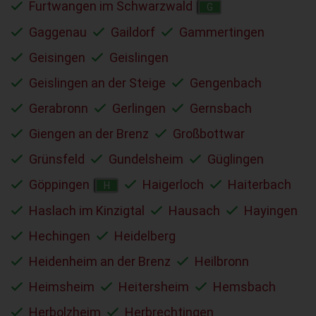
Furtwangen im Schwarzwald
G
Gaggenau
Gaildorf
Gammertingen
Geisingen
Geislingen
Geislingen an der Steige
Gengenbach
Gerabronn
Gerlingen
Gernsbach
Giengen an der Brenz
Großbottwar
Grünsfeld
Gundelsheim
Güglingen
Göppingen
Haigerloch
Haiterbach
H
Haslach im Kinzigtal
Hausach
Hayingen
Hechingen
Heidelberg
Heidenheim an der Brenz
Heilbronn
Heimsheim
Heitersheim
Hemsbach
Herbolzheim
Herbrechtingen