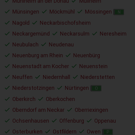
Mühlheim an der Donau
Müllheim
Münsingen
Möckmühl
Mössingen
N
Nagold
Neckarbischofsheim
Neckargemünd
Neckarsulm
Neresheim
Neubulach
Neudenau
Neuenburg am Rhein
Neuenbürg
Neuenstadt am Kocher
Neuenstein
Neuffen
Niedernhall
Niederstetten
Niederstotzingen
Nürtingen
O
Oberkirch
Oberkochen
Oberndorf am Neckar
Oberriexingen
Ochsenhausen
Offenburg
Oppenau
Osterburken
Ostfildern
Owen
P