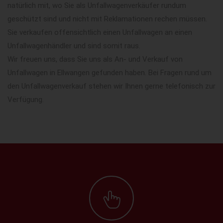
natürlich mit, wo Sie als Unfallwagenverkäufer rundum
geschützt sind und nicht mit Reklamationen rechen müssen.
Sie verkaufen offensichtlich einen Unfallwagen an einen
Unfallwagenhändler und sind somit raus.
Wir freuen uns, dass Sie uns als An- und Verkauf von
Unfallwagen in Ellwangen gefunden haben. Bei Fragen rund um
den Unfallwagenverkauf stehen wir Ihnen gerne telefonisch zur
Verfügung.