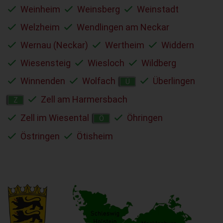
Weinheim
Weinsberg
Weinstadt
Welzheim
Wendlingen am Neckar
Wernau (Neckar)
Wertheim
Widdern
Wiesensteig
Wiesloch
Wildberg
Winnenden
Wolfach
Überlingen
Ü
Zell am Harmersbach
Z
Zell im Wiesental
Öhringen
Ö
Östringen
Ötisheim