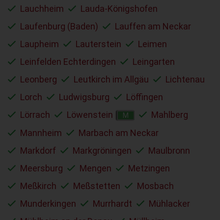
Lauchheim
Lauda-Königshofen
Laufenburg (Baden)
Lauffen am Neckar
Laupheim
Lauterstein
Leimen
Leinfelden Echterdingen
Leingarten
Leonberg
Leutkirch im Allgäu
Lichtenau
Lorch
Ludwigsburg
Löffingen
Lörrach
Löwenstein
Mahlberg
M
Mannheim
Marbach am Neckar
Markdorf
Markgröningen
Maulbronn
Meersburg
Mengen
Metzingen
Meßkirch
Meßstetten
Mosbach
Munderkingen
Murrhardt
Mühlacker