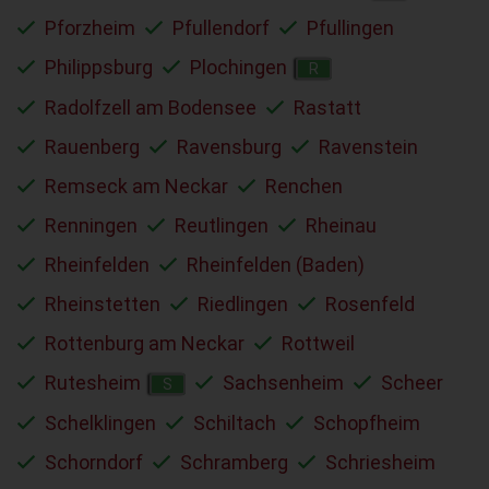
Pforzheim
Pfullendorf
Pfullingen
Philippsburg
Plochingen
R
Radolfzell am Bodensee
Rastatt
Rauenberg
Ravensburg
Ravenstein
Remseck am Neckar
Renchen
Renningen
Reutlingen
Rheinau
Rheinfelden
Rheinfelden (Baden)
Rheinstetten
Riedlingen
Rosenfeld
Rottenburg am Neckar
Rottweil
Rutesheim
Sachsenheim
Scheer
S
Schelklingen
Schiltach
Schopfheim
Schorndorf
Schramberg
Schriesheim