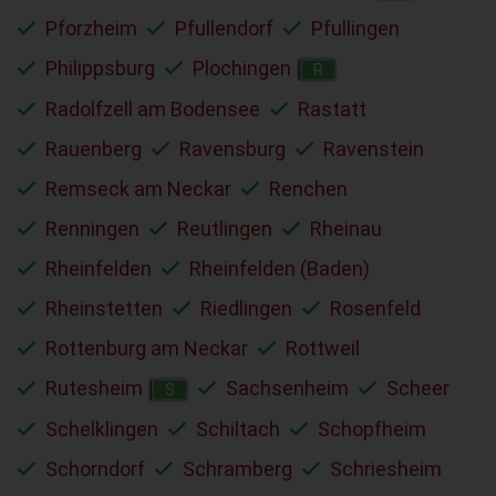
Pforzheim
Pfullendorf
Pfullingen
Philippsburg
Plochingen
R
Radolfzell am Bodensee
Rastatt
Rauenberg
Ravensburg
Ravenstein
Remseck am Neckar
Renchen
Renningen
Reutlingen
Rheinau
Rheinfelden
Rheinfelden (Baden)
Rheinstetten
Riedlingen
Rosenfeld
Rottenburg am Neckar
Rottweil
Rutesheim
Sachsenheim
Scheer
S
Schelklingen
Schiltach
Schopfheim
Schorndorf
Schramberg
Schriesheim