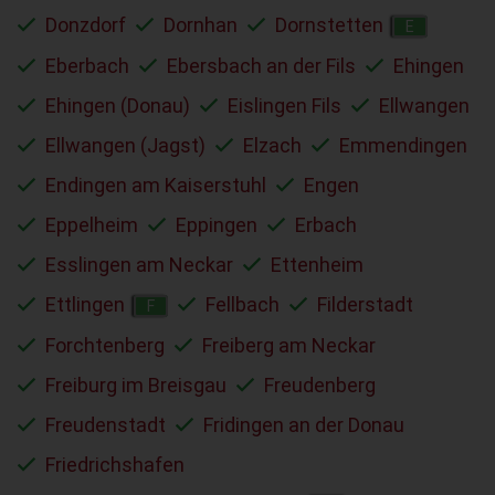
Donzdorf
Dornhan
Dornstetten
E
Eberbach
Ebersbach an der Fils
Ehingen
Ehingen (Donau)
Eislingen Fils
Ellwangen
Ellwangen (Jagst)
Elzach
Emmendingen
Endingen am Kaiserstuhl
Engen
Eppelheim
Eppingen
Erbach
Esslingen am Neckar
Ettenheim
Ettlingen
Fellbach
Filderstadt
F
Forchtenberg
Freiberg am Neckar
Freiburg im Breisgau
Freudenberg
Freudenstadt
Fridingen an der Donau
Friedrichshafen