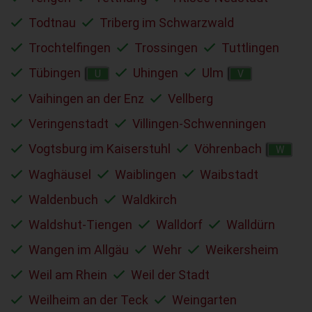
Todtnau
Triberg im Schwarzwald
Trochtelfingen
Trossingen
Tuttlingen
Tübingen
Uhingen
Ulm
U
V
Vaihingen an der Enz
Vellberg
Veringenstadt
Villingen-Schwenningen
Vogtsburg im Kaiserstuhl
Vöhrenbach
W
Waghäusel
Waiblingen
Waibstadt
Waldenbuch
Waldkirch
Waldshut-Tiengen
Walldorf
Walldürn
Wangen im Allgäu
Wehr
Weikersheim
Weil am Rhein
Weil der Stadt
Weilheim an der Teck
Weingarten