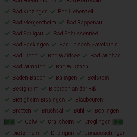
Bad Friedrichshall
Bad Herrenalb
Bad Krozingen
Bad Liebenzell
Bad Mergentheim
Bad Rappenau
Bad Saulgau
Bad Schussenried
Bad Säckingen
Bad Teinach-Zavelstein
Bad Urach
Bad Waldsee
Bad Wildbad
Bad Wimpfen
Bad Wurzach
Baden-Baden
Balingen
Beilstein
Besigheim
Biberach an der Riß
Bietigheim-Bissingen
Blaubeuren
Bretten
Bruchsal
Bühl
Böblingen
Calw
Crailsheim
Creglingen
C
D
Dietenheim
Ditzingen
Donaueschingen