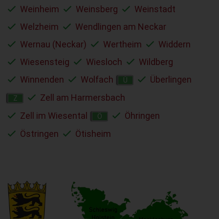
Weinheim
Weinsberg
Weinstadt
Welzheim
Wendlingen am Neckar
Wernau (Neckar)
Wertheim
Widdern
Wiesensteig
Wiesloch
Wildberg
Winnenden
Wolfach
Überlingen
Ü
Zell am Harmersbach
Z
Zell im Wiesental
Öhringen
Ö
Östringen
Ötisheim