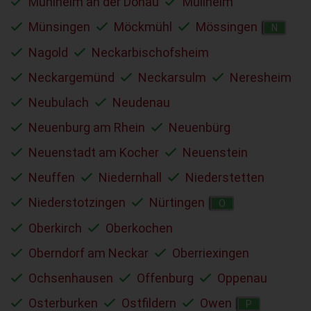
Mühlheim an der Donau
Müllheim
Münsingen
Möckmühl
Mössingen
N
Nagold
Neckarbischofsheim
Neckargemünd
Neckarsulm
Neresheim
Neubulach
Neudenau
Neuenburg am Rhein
Neuenbürg
Neuenstadt am Kocher
Neuenstein
Neuffen
Niedernhall
Niederstetten
Niederstotzingen
Nürtingen
O
Oberkirch
Oberkochen
Oberndorf am Neckar
Oberriexingen
Ochsenhausen
Offenburg
Oppenau
Osterburken
Ostfildern
Owen
P