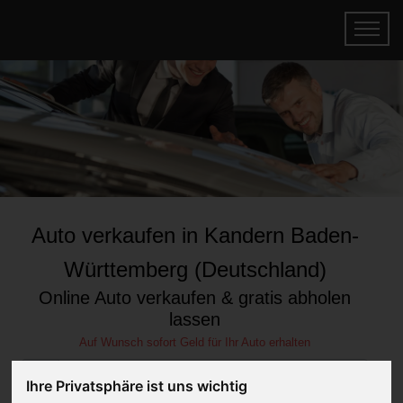
Auto verkaufen in Kandern Baden-
Württemberg (Deutschland)
Online Auto verkaufen & gratis abholen
lassen
Auf Wunsch sofort Geld für Ihr Auto erhalten
Ihre Privatsphäre ist uns wichtig