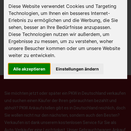
Diese Website verwendet Cookies und Targeting
Technologien, um Ihnen ein besseres Internet-
Erlebnis zu ermöglichen und die Werbung, die Sie
JETZT KOSTENLOSE BEWERTUNG
sehen, besser an Ihre Bedürfnisse anzupassen.
Diese Technologien nutzen wir außerdem, um
Kostenloses Angebot
für den Ankauf Ihres Autos inklusive der
Ergebnisse zu messen, um zu verstehen, woher
Abholung, auf Wunsch sofort Geld. Ihre Daten werden nicht mit Dritten
unsere Besucher kommen oder um unsere Website
geteilt.
weiter zu entwickeln.
Wir garantieren 100% Sicherheit.
Alle akzeptieren
Einstellungen ändern
Sie möchten jetzt oder später ein PKW in Deutschland verkaufen
und suchen einen Käufer der Ihren gebrauchten bezahlt und
abholt? PKW Ankaufstellen gibt es in Deutschland reichlich, doch
Sie wollen nicht nur den nächsten, sondern auch den Besten?
Verkaufen ist dank unserem kostenlosen Service für Sie als
Auto-Verkäufer eine Leichtigkeit. Unser Gebrauchtwagen Ankauf