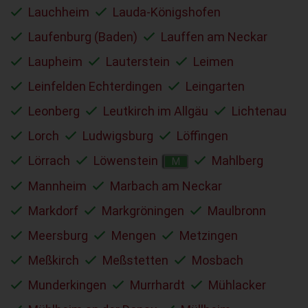
Lauchheim
Lauda-Königshofen
Laufenburg (Baden)
Lauffen am Neckar
Laupheim
Lauterstein
Leimen
Leinfelden Echterdingen
Leingarten
Leonberg
Leutkirch im Allgäu
Lichtenau
Lorch
Ludwigsburg
Löffingen
Lörrach
Löwenstein
Mahlberg
M
Mannheim
Marbach am Neckar
Markdorf
Markgröningen
Maulbronn
Meersburg
Mengen
Metzingen
Meßkirch
Meßstetten
Mosbach
Munderkingen
Murrhardt
Mühlacker