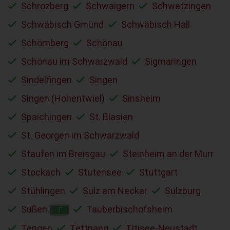
Schrozberg
Schwaigern
Schwetzingen
Schwäbisch Gmünd
Schwäbisch Hall
Schömberg
Schönau
Schönau im Schwarzwald
Sigmaringen
Sindelfingen
Singen
Singen (Hohentwiel)
Sinsheim
Spaichingen
St. Blasien
St. Georgen im Schwarzwald
Staufen im Breisgau
Steinheim an der Murr
Stockach
Stutensee
Stuttgart
Stühlingen
Sulz am Neckar
Sulzburg
Süßen
Tauberbischofsheim
T
Tengen
Tettnang
Titisee-Neustadt