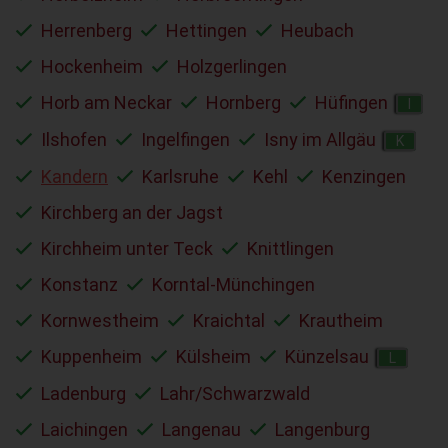
Herrenberg
Hettingen
Heubach
Hockenheim
Holzgerlingen
Horb am Neckar
Hornberg
Hüfingen
I
Ilshofen
Ingelfingen
Isny im Allgäu
K
Kandern
Karlsruhe
Kehl
Kenzingen
Kirchberg an der Jagst
Kirchheim unter Teck
Knittlingen
Konstanz
Korntal-Münchingen
Kornwestheim
Kraichtal
Krautheim
Kuppenheim
Külsheim
Künzelsau
L
Ladenburg
Lahr/Schwarzwald
Laichingen
Langenau
Langenburg