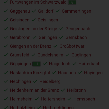
Furtwangen im Schwarzwald
G
Gaggenau
Gaildorf
Gammertingen
Geisingen
Geislingen
Geislingen an der Steige
Gengenbach
Gerabronn
Gerlingen
Gernsbach
Giengen an der Brenz
Großbottwar
Grünsfeld
Gundelsheim
Güglingen
Göppingen
Haigerloch
Haiterbach
H
Haslach im Kinzigtal
Hausach
Hayingen
Hechingen
Heidelberg
Heidenheim an der Brenz
Heilbronn
Heimsheim
Heitersheim
Hemsbach
Herbolzheim
Herbrechtingen