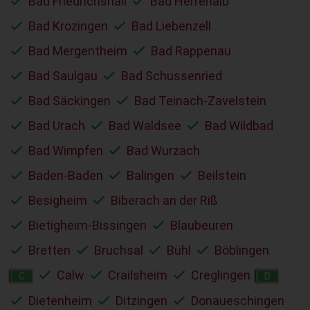
Bad Friedrichshall
Bad Herrenalb
Bad Krozingen
Bad Liebenzell
Bad Mergentheim
Bad Rappenau
Bad Saulgau
Bad Schussenried
Bad Säckingen
Bad Teinach-Zavelstein
Bad Urach
Bad Waldsee
Bad Wildbad
Bad Wimpfen
Bad Wurzach
Baden-Baden
Balingen
Beilstein
Besigheim
Biberach an der Riß
Bietigheim-Bissingen
Blaubeuren
Bretten
Bruchsal
Bühl
Böblingen
Calw
Crailsheim
Creglingen
C
D
Dietenheim
Ditzingen
Donaueschingen