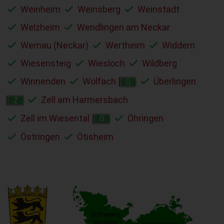
Weinheim
Weinsberg
Weinstadt
Welzheim
Wendlingen am Neckar
Wernau (Neckar)
Wertheim
Widdern
Wiesensteig
Wiesloch
Wildberg
Winnenden
Wolfach
Überlingen
Ü
Zell am Harmersbach
Z
Zell im Wiesental
Öhringen
Ö
Östringen
Ötisheim