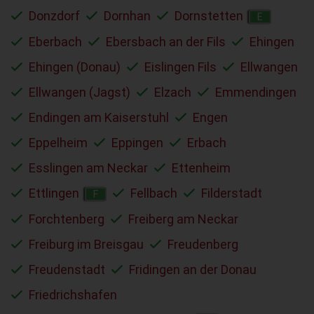
Donzdorf
Dornhan
Dornstetten
E
Eberbach
Ebersbach an der Fils
Ehingen
Ehingen (Donau)
Eislingen Fils
Ellwangen
Ellwangen (Jagst)
Elzach
Emmendingen
Endingen am Kaiserstuhl
Engen
Eppelheim
Eppingen
Erbach
Esslingen am Neckar
Ettenheim
Ettlingen
Fellbach
Filderstadt
F
Forchtenberg
Freiberg am Neckar
Freiburg im Breisgau
Freudenberg
Freudenstadt
Fridingen an der Donau
Friedrichshafen