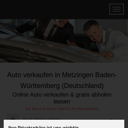
Auto verkaufen in Metzingen Baden-
Württemberg (Deutschland)
Online Auto verkaufen & gratis abholen
lassen
Auf Wunsch sofort Geld für Ihr Auto erhalten
Ihre Privatsphäre ist uns wichtig