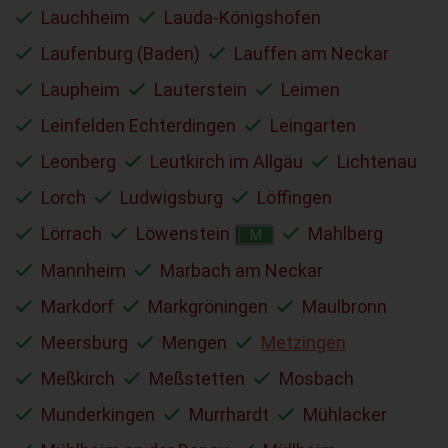
Lauchheim
Lauda-Königshofen
Laufenburg (Baden)
Lauffen am Neckar
Laupheim
Lauterstein
Leimen
Leinfelden Echterdingen
Leingarten
Leonberg
Leutkirch im Allgäu
Lichtenau
Lorch
Ludwigsburg
Löffingen
Lörrach
Löwenstein
Mahlberg
M
Mannheim
Marbach am Neckar
Markdorf
Markgröningen
Maulbronn
Meersburg
Mengen
Metzingen
Meßkirch
Meßstetten
Mosbach
Munderkingen
Murrhardt
Mühlacker