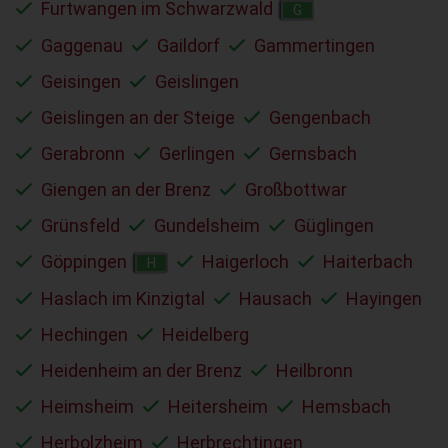
Furtwangen im Schwarzwald
G
Gaggenau
Gaildorf
Gammertingen
Geisingen
Geislingen
Geislingen an der Steige
Gengenbach
Gerabronn
Gerlingen
Gernsbach
Giengen an der Brenz
Großbottwar
Grünsfeld
Gundelsheim
Güglingen
Göppingen
Haigerloch
Haiterbach
H
Haslach im Kinzigtal
Hausach
Hayingen
Hechingen
Heidelberg
Heidenheim an der Brenz
Heilbronn
Heimsheim
Heitersheim
Hemsbach
Herbolzheim
Herbrechtingen