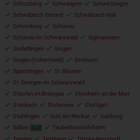
Schrozberg
Schwaigern
Schwetzingen
Schwäbisch Gmünd
Schwäbisch Hall
Schömberg
Schönau
Schönau im Schwarzwald
Sigmaringen
Sindelfingen
Singen
Singen (Hohentwiel)
Sinsheim
Spaichingen
St. Blasien
St. Georgen im Schwarzwald
Staufen im Breisgau
Steinheim an der Murr
Stockach
Stutensee
Stuttgart
Stühlingen
Sulz am Neckar
Sulzburg
Süßen
Tauberbischofsheim
T
Tengen
Tettnang
Titisee-Neustadt