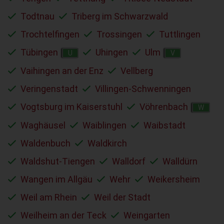
Todtnau
Triberg im Schwarzwald
Trochtelfingen
Trossingen
Tuttlingen
Tübingen
Uhingen
Ulm
U
V
Vaihingen an der Enz
Vellberg
Veringenstadt
Villingen-Schwenningen
Vogtsburg im Kaiserstuhl
Vöhrenbach
W
Waghäusel
Waiblingen
Waibstadt
Waldenbuch
Waldkirch
Waldshut-Tiengen
Walldorf
Walldürn
Wangen im Allgäu
Wehr
Weikersheim
Weil am Rhein
Weil der Stadt
Weilheim an der Teck
Weingarten