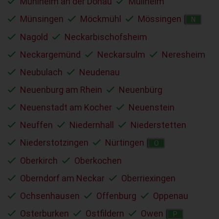
Mühlheim an der Donau
Müllheim
Münsingen
Möckmühl
Mössingen
N
Nagold
Neckarbischofsheim
Neckargemünd
Neckarsulm
Neresheim
Neubulach
Neudenau
Neuenburg am Rhein
Neuenbürg
Neuenstadt am Kocher
Neuenstein
Neuffen
Niedernhall
Niederstetten
Niederstotzingen
Nürtingen
O
Oberkirch
Oberkochen
Oberndorf am Neckar
Oberriexingen
Ochsenhausen
Offenburg
Oppenau
Osterburken
Ostfildern
Owen
P