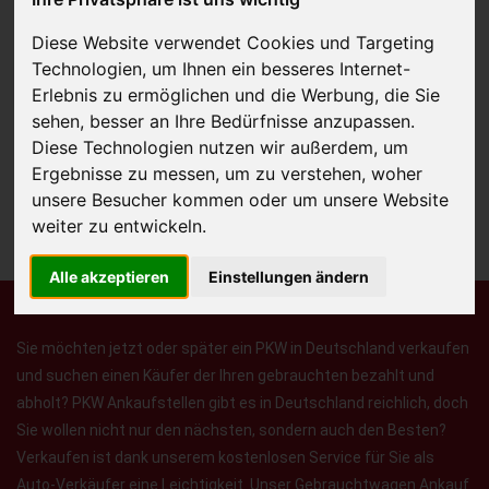
Diese Website verwendet Cookies und Targeting
Technologien, um Ihnen ein besseres Internet-
JETZT KOSTENLOSE BEWERTUNG
Erlebnis zu ermöglichen und die Werbung, die Sie
sehen, besser an Ihre Bedürfnisse anzupassen.
Kostenloses Angebot
für den Ankauf Ihres Autos inklusive der
Diese Technologien nutzen wir außerdem, um
Abholung, auf Wunsch sofort Geld. Ihre Daten werden nicht mit Dritten
Ergebnisse zu messen, um zu verstehen, woher
unsere Besucher kommen oder um unsere Website
geteilt.
weiter zu entwickeln.
Wir garantieren 100% Sicherheit.
Alle akzeptieren
Einstellungen ändern
Sie möchten jetzt oder später ein PKW in Deutschland verkaufen
und suchen einen Käufer der Ihren gebrauchten bezahlt und
abholt? PKW Ankaufstellen gibt es in Deutschland reichlich, doch
Sie wollen nicht nur den nächsten, sondern auch den Besten?
Verkaufen ist dank unserem kostenlosen Service für Sie als
Auto-Verkäufer eine Leichtigkeit. Unser Gebrauchtwagen Ankauf