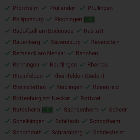
Pforzheim
Pfullendorf
Pfullingen
Philippsburg
Plochingen
R
Radolfzell am Bodensee
Rastatt
Rauenberg
Ravensburg
Ravenstein
Remseck am Neckar
Renchen
Renningen
Reutlingen
Rheinau
Rheinfelden
Rheinfelden (Baden)
Rheinstetten
Riedlingen
Rosenfeld
Rottenburg am Neckar
Rottweil
Rutesheim
Sachsenheim
Scheer
S
Schelklingen
Schiltach
Schopfheim
Schorndorf
Schramberg
Schriesheim