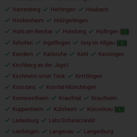
Herrenberg
Hettingen
Heubach
Hockenheim
Holzgerlingen
Horb am Neckar
Hornberg
Hüfingen
I
Ilshofen
Ingelfingen
Isny im Allgäu
K
Kandern
Karlsruhe
Kehl
Kenzingen
Kirchberg an der Jagst
Kirchheim unter Teck
Knittlingen
Konstanz
Korntal-Münchingen
Kornwestheim
Kraichtal
Krautheim
Kuppenheim
Külsheim
Künzelsau
L
Ladenburg
Lahr/Schwarzwald
Laichingen
Langenau
Langenburg