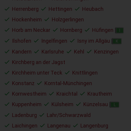
Herrenberg
Hettingen
Heubach
Hockenheim
Holzgerlingen
Horb am Neckar
Hornberg
Hüfingen
I
Ilshofen
Ingelfingen
Isny im Allgäu
K
Kandern
Karlsruhe
Kehl
Kenzingen
Kirchberg an der Jagst
Kirchheim unter Teck
Knittlingen
Konstanz
Korntal-Münchingen
Kornwestheim
Kraichtal
Krautheim
Kuppenheim
Külsheim
Künzelsau
L
Ladenburg
Lahr/Schwarzwald
Laichingen
Langenau
Langenburg