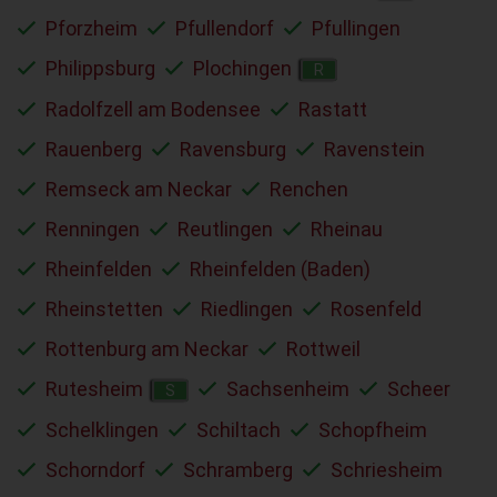
Pforzheim
Pfullendorf
Pfullingen
Philippsburg
Plochingen
R
Radolfzell am Bodensee
Rastatt
Rauenberg
Ravensburg
Ravenstein
Remseck am Neckar
Renchen
Renningen
Reutlingen
Rheinau
Rheinfelden
Rheinfelden (Baden)
Rheinstetten
Riedlingen
Rosenfeld
Rottenburg am Neckar
Rottweil
Rutesheim
Sachsenheim
Scheer
S
Schelklingen
Schiltach
Schopfheim
Schorndorf
Schramberg
Schriesheim