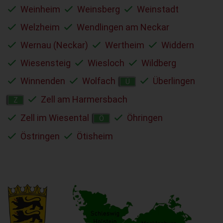
Weinheim
Weinsberg
Weinstadt
Welzheim
Wendlingen am Neckar
Wernau (Neckar)
Wertheim
Widdern
Wiesensteig
Wiesloch
Wildberg
Winnenden
Wolfach
Überlingen
Ü
Zell am Harmersbach
Z
Zell im Wiesental
Öhringen
Ö
Östringen
Ötisheim