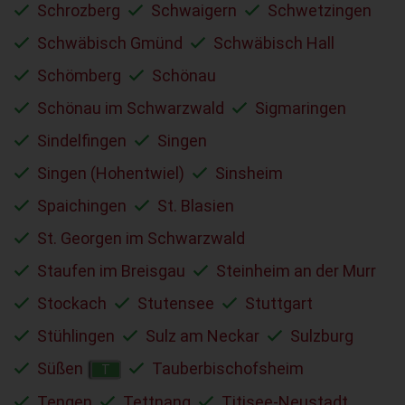
Schrozberg
Schwaigern
Schwetzingen
Schwäbisch Gmünd
Schwäbisch Hall
Schömberg
Schönau
Schönau im Schwarzwald
Sigmaringen
Sindelfingen
Singen
Singen (Hohentwiel)
Sinsheim
Spaichingen
St. Blasien
St. Georgen im Schwarzwald
Staufen im Breisgau
Steinheim an der Murr
Stockach
Stutensee
Stuttgart
Stühlingen
Sulz am Neckar
Sulzburg
Süßen
Tauberbischofsheim
T
Tengen
Tettnang
Titisee-Neustadt