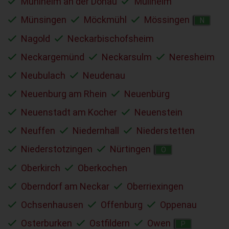
Mühlheim an der Donau
Müllheim
Münsingen
Möckmühl
Mössingen
N
Nagold
Neckarbischofsheim
Neckargemünd
Neckarsulm
Neresheim
Neubulach
Neudenau
Neuenburg am Rhein
Neuenbürg
Neuenstadt am Kocher
Neuenstein
Neuffen
Niedernhall
Niederstetten
Niederstotzingen
Nürtingen
O
Oberkirch
Oberkochen
Oberndorf am Neckar
Oberriexingen
Ochsenhausen
Offenburg
Oppenau
Osterburken
Ostfildern
Owen
P