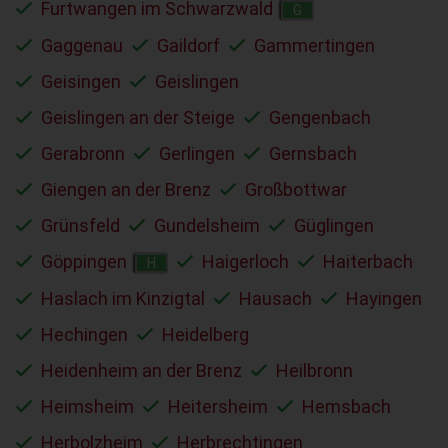
Furtwangen im Schwarzwald
G
Gaggenau
Gaildorf
Gammertingen
Geisingen
Geislingen
Geislingen an der Steige
Gengenbach
Gerabronn
Gerlingen
Gernsbach
Giengen an der Brenz
Großbottwar
Grünsfeld
Gundelsheim
Güglingen
Göppingen
Haigerloch
Haiterbach
H
Haslach im Kinzigtal
Hausach
Hayingen
Hechingen
Heidelberg
Heidenheim an der Brenz
Heilbronn
Heimsheim
Heitersheim
Hemsbach
Herbolzheim
Herbrechtingen