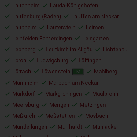
Lauchheim
Lauda-Königshofen
Laufenburg (Baden)
Lauffen am Neckar
Laupheim
Lauterstein
Leimen
Leinfelden Echterdingen
Leingarten
Leonberg
Leutkirch im Allgäu
Lichtenau
Lorch
Ludwigsburg
Löffingen
Lörrach
Löwenstein
Mahlberg
M
Mannheim
Marbach am Neckar
Markdorf
Markgröningen
Maulbronn
Meersburg
Mengen
Metzingen
Meßkirch
Meßstetten
Mosbach
Munderkingen
Murrhardt
Mühlacker