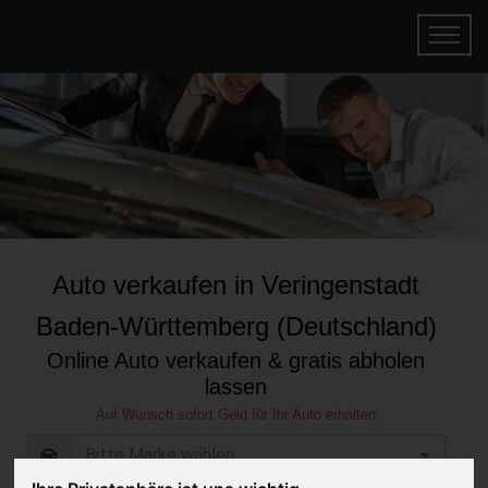
Auto verkaufen in Veringenstadt
Baden-Württemberg (Deutschland)
Online Auto verkaufen & gratis abholen
lassen
Auf Wunsch sofort Geld für Ihr Auto erhalten