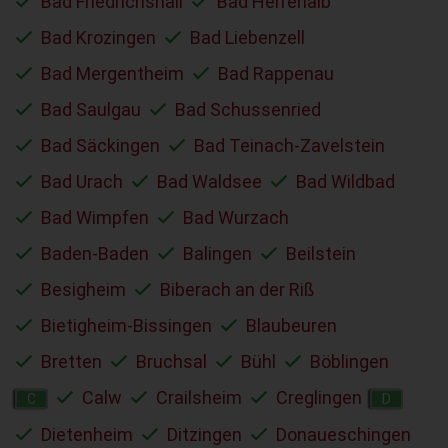
Bad Friedrichshall
Bad Herrenalb
Bad Krozingen
Bad Liebenzell
Bad Mergentheim
Bad Rappenau
Bad Saulgau
Bad Schussenried
Bad Säckingen
Bad Teinach-Zavelstein
Bad Urach
Bad Waldsee
Bad Wildbad
Bad Wimpfen
Bad Wurzach
Baden-Baden
Balingen
Beilstein
Besigheim
Biberach an der Riß
Bietigheim-Bissingen
Blaubeuren
Bretten
Bruchsal
Bühl
Böblingen
Calw
Crailsheim
Creglingen
C
D
Dietenheim
Ditzingen
Donaueschingen