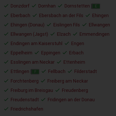
Donzdorf
Dornhan
Dornstetten
E
Eberbach
Ebersbach an der Fils
Ehingen
Ehingen (Donau)
Eislingen Fils
Ellwangen
Ellwangen (Jagst)
Elzach
Emmendingen
Endingen am Kaiserstuhl
Engen
Eppelheim
Eppingen
Erbach
Esslingen am Neckar
Ettenheim
Ettlingen
Fellbach
Filderstadt
F
Forchtenberg
Freiberg am Neckar
Freiburg im Breisgau
Freudenberg
Freudenstadt
Fridingen an der Donau
Friedrichshafen