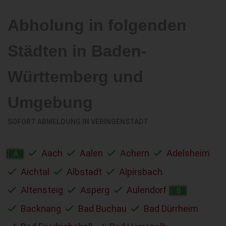
Abholung in folgenden
Städten in Baden-
Württemberg und
Umgebung
SOFORT ABMELDUNG IN
VERINGENSTADT
Aach
Aalen
Achern
Adelsheim
A
Aichtal
Albstadt
Alpirsbach
Altensteig
Asperg
Aulendorf
B
Backnang
Bad Buchau
Bad Dürrheim