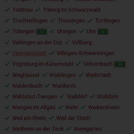
Todtnau
Triberg im Schwarzwald
Trochtelfingen
Trossingen
Tuttlingen
Tübingen
Uhingen
Ulm
U
V
Vaihingen an der Enz
Vellberg
Veringenstadt
Villingen-Schwenningen
Vogtsburg im Kaiserstuhl
Vöhrenbach
W
Waghäusel
Waiblingen
Waibstadt
Waldenbuch
Waldkirch
Waldshut-Tiengen
Walldorf
Walldürn
Wangen im Allgäu
Wehr
Weikersheim
Weil am Rhein
Weil der Stadt
Weilheim an der Teck
Weingarten