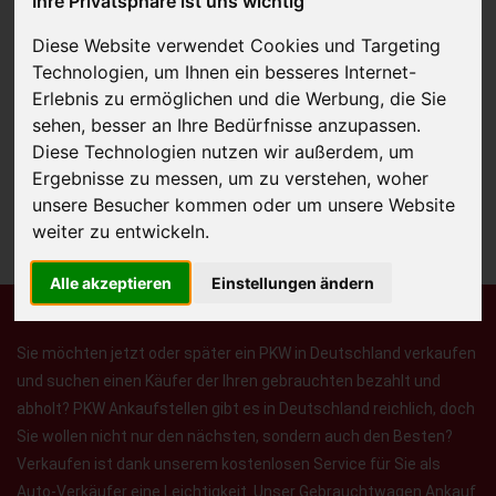
Ihre Privatsphäre ist uns wichtig
Diese Website verwendet Cookies und Targeting
Technologien, um Ihnen ein besseres Internet-
JETZT KOSTENLOSE BEWERTUNG
Erlebnis zu ermöglichen und die Werbung, die Sie
sehen, besser an Ihre Bedürfnisse anzupassen.
Kostenloses Angebot
für den Ankauf Ihres Autos inklusive der
Diese Technologien nutzen wir außerdem, um
Abholung, auf Wunsch sofort Geld. Ihre Daten werden nicht mit Dritten
Ergebnisse zu messen, um zu verstehen, woher
unsere Besucher kommen oder um unsere Website
geteilt.
weiter zu entwickeln.
Wir garantieren 100% Sicherheit.
Alle akzeptieren
Einstellungen ändern
Sie möchten jetzt oder später ein PKW in Deutschland verkaufen
und suchen einen Käufer der Ihren gebrauchten bezahlt und
abholt? PKW Ankaufstellen gibt es in Deutschland reichlich, doch
Sie wollen nicht nur den nächsten, sondern auch den Besten?
Verkaufen ist dank unserem kostenlosen Service für Sie als
Auto-Verkäufer eine Leichtigkeit. Unser Gebrauchtwagen Ankauf