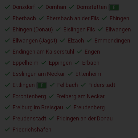
Donzdorf
Dornhan
Dornstetten
E
Eberbach
Ebersbach an der Fils
Ehingen
Ehingen (Donau)
Eislingen Fils
Ellwangen
Ellwangen (Jagst)
Elzach
Emmendingen
Endingen am Kaiserstuhl
Engen
Eppelheim
Eppingen
Erbach
Esslingen am Neckar
Ettenheim
Ettlingen
Fellbach
Filderstadt
F
Forchtenberg
Freiberg am Neckar
Freiburg im Breisgau
Freudenberg
Freudenstadt
Fridingen an der Donau
Friedrichshafen