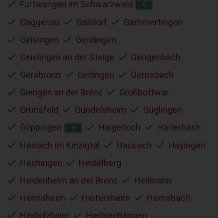
Furtwangen im Schwarzwald
G
Gaggenau
Gaildorf
Gammertingen
Geisingen
Geislingen
Geislingen an der Steige
Gengenbach
Gerabronn
Gerlingen
Gernsbach
Giengen an der Brenz
Großbottwar
Grünsfeld
Gundelsheim
Güglingen
Göppingen
Haigerloch
Haiterbach
H
Haslach im Kinzigtal
Hausach
Hayingen
Hechingen
Heidelberg
Heidenheim an der Brenz
Heilbronn
Heimsheim
Heitersheim
Hemsbach
Herbolzheim
Herbrechtingen