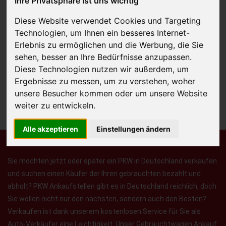
Ihre Privatsphäre ist uns wichtig
Diese Website verwendet Cookies und Targeting
Technologien, um Ihnen ein besseres Internet-
JETZT KOSTENLOSE BEWERTUNG
Erlebnis zu ermöglichen und die Werbung, die Sie
sehen, besser an Ihre Bedürfnisse anzupassen.
Kostenloses Angebot
für den Ankauf Ihres Autos inklusive der
Diese Technologien nutzen wir außerdem, um
Abholung, auf Wunsch sofort Geld. Ihre Daten werden nicht mit Dritten
Ergebnisse zu messen, um zu verstehen, woher
unsere Besucher kommen oder um unsere Website
geteilt.
weiter zu entwickeln.
Wir garantieren 100% Sicherheit.
Alle akzeptieren
Einstellungen ändern
Sie möchten jetzt oder später ein PKW in Deutschland verkaufen
und suchen einen Käufer der Ihren gebrauchten bezahlt und
abholt? PKW Ankaufstellen gibt es in Deutschland reichlich, doch
Sie wollen nicht nur den nächsten, sondern auch den Besten?
Verkaufen ist dank unserem kostenlosen Service für Sie als
Auto-Verkäufer eine Leichtigkeit. Unser Gebrauchtwagen Ankauf