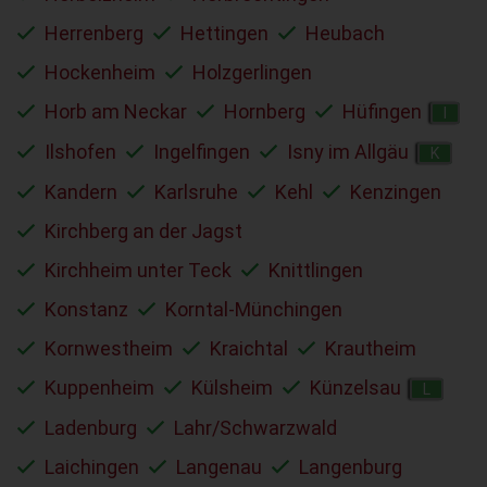
Herrenberg
Hettingen
Heubach
Hockenheim
Holzgerlingen
Horb am Neckar
Hornberg
Hüfingen
I
Ilshofen
Ingelfingen
Isny im Allgäu
K
Kandern
Karlsruhe
Kehl
Kenzingen
Kirchberg an der Jagst
Kirchheim unter Teck
Knittlingen
Konstanz
Korntal-Münchingen
Kornwestheim
Kraichtal
Krautheim
Kuppenheim
Külsheim
Künzelsau
L
Ladenburg
Lahr/Schwarzwald
Laichingen
Langenau
Langenburg