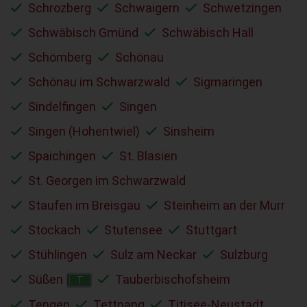
Schrozberg
Schwaigern
Schwetzingen
Schwäbisch Gmünd
Schwäbisch Hall
Schömberg
Schönau
Schönau im Schwarzwald
Sigmaringen
Sindelfingen
Singen
Singen (Hohentwiel)
Sinsheim
Spaichingen
St. Blasien
St. Georgen im Schwarzwald
Staufen im Breisgau
Steinheim an der Murr
Stockach
Stutensee
Stuttgart
Stühlingen
Sulz am Neckar
Sulzburg
Süßen
Tauberbischofsheim
T
Tengen
Tettnang
Titisee-Neustadt