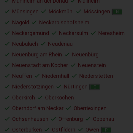
Mühlheim an der Donau
Müllheim
Münsingen
Möckmühl
Mössingen
N
Nagold
Neckarbischofsheim
Neckargemünd
Neckarsulm
Neresheim
Neubulach
Neudenau
Neuenburg am Rhein
Neuenbürg
Neuenstadt am Kocher
Neuenstein
Neuffen
Niedernhall
Niederstetten
Niederstotzingen
Nürtingen
O
Oberkirch
Oberkochen
Oberndorf am Neckar
Oberriexingen
Ochsenhausen
Offenburg
Oppenau
Osterburken
Ostfildern
Owen
P