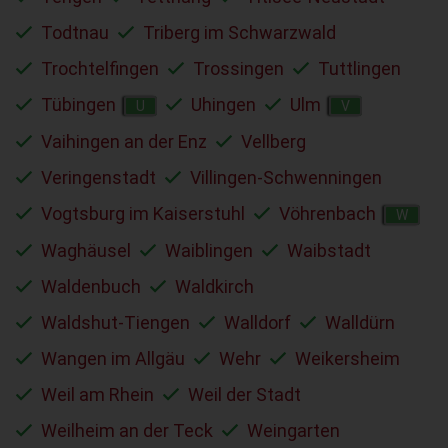
Todtnau
Triberg im Schwarzwald
Trochtelfingen
Trossingen
Tuttlingen
Tübingen
Uhingen
Ulm
U
V
Vaihingen an der Enz
Vellberg
Veringenstadt
Villingen-Schwenningen
Vogtsburg im Kaiserstuhl
Vöhrenbach
W
Waghäusel
Waiblingen
Waibstadt
Waldenbuch
Waldkirch
Waldshut-Tiengen
Walldorf
Walldürn
Wangen im Allgäu
Wehr
Weikersheim
Weil am Rhein
Weil der Stadt
Weilheim an der Teck
Weingarten