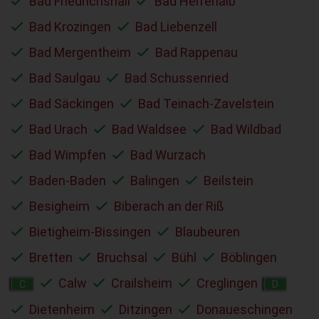
Bad Friedrichshall
Bad Herrenalb
Bad Krozingen
Bad Liebenzell
Bad Mergentheim
Bad Rappenau
Bad Saulgau
Bad Schussenried
Bad Säckingen
Bad Teinach-Zavelstein
Bad Urach
Bad Waldsee
Bad Wildbad
Bad Wimpfen
Bad Wurzach
Baden-Baden
Balingen
Beilstein
Besigheim
Biberach an der Riß
Bietigheim-Bissingen
Blaubeuren
Bretten
Bruchsal
Bühl
Böblingen
Calw
Crailsheim
Creglingen
C
D
Dietenheim
Ditzingen
Donaueschingen