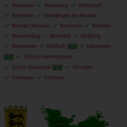
Weinheim
Weinsberg
Weinstadt
Welzheim
Wendlingen am Neckar
Wernau (Neckar)
Wertheim
Widdern
Wiesensteig
Wiesloch
Wildberg
Winnenden
Wolfach
Überlingen
Ü
Zell am Harmersbach
Z
Zell im Wiesental
Öhringen
Ö
Östringen
Ötisheim