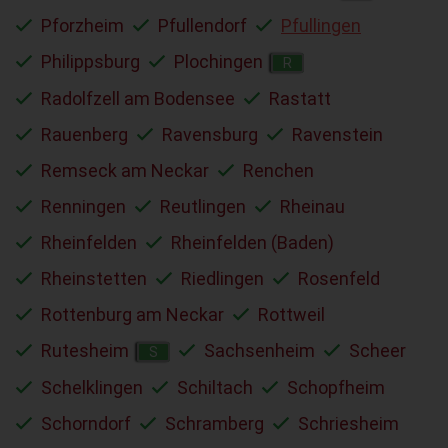
Pforzheim
Pfullendorf
Pfullingen
Philippsburg
Plochingen
R
Radolfzell am Bodensee
Rastatt
Rauenberg
Ravensburg
Ravenstein
Remseck am Neckar
Renchen
Renningen
Reutlingen
Rheinau
Rheinfelden
Rheinfelden (Baden)
Rheinstetten
Riedlingen
Rosenfeld
Rottenburg am Neckar
Rottweil
Rutesheim
Sachsenheim
Scheer
S
Schelklingen
Schiltach
Schopfheim
Schorndorf
Schramberg
Schriesheim