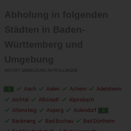
Abholung in folgenden
Städten in Baden-
Württemberg und
Umgebung
SOFORT ABMELDUNG IN
PFULLINGEN
Aach
Aalen
Achern
Adelsheim
A
Aichtal
Albstadt
Alpirsbach
Altensteig
Asperg
Aulendorf
B
Backnang
Bad Buchau
Bad Dürrheim