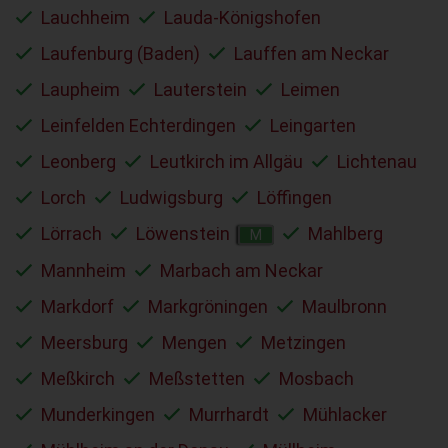
Lauchheim
Lauda-Königshofen
Laufenburg (Baden)
Lauffen am Neckar
Laupheim
Lauterstein
Leimen
Leinfelden Echterdingen
Leingarten
Leonberg
Leutkirch im Allgäu
Lichtenau
Lorch
Ludwigsburg
Löffingen
Lörrach
Löwenstein
Mahlberg
M
Mannheim
Marbach am Neckar
Markdorf
Markgröningen
Maulbronn
Meersburg
Mengen
Metzingen
Meßkirch
Meßstetten
Mosbach
Munderkingen
Murrhardt
Mühlacker