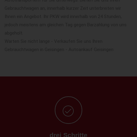
Gebrauchtwagen an, innerhalb kurzer Zeit unterbreiten wir
Ihnen ein Angebot. Ihr PKW wird innerhalb von 24 Stunden,
jedoch meistens am gleichen Tag gegen Barzahlung von uns
abgeholt.
Warten Sie nicht lange - Verkaufen Sie uns Ihren
Gebrauchtwagen in Geisingen - Autoankauf Geisingen
drei Schritte