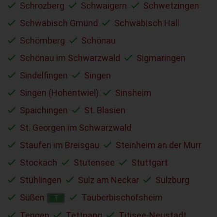
Schrozberg
Schwaigern
Schwetzingen
Schwäbisch Gmünd
Schwäbisch Hall
Schömberg
Schönau
Schönau im Schwarzwald
Sigmaringen
Sindelfingen
Singen
Singen (Hohentwiel)
Sinsheim
Spaichingen
St. Blasien
St. Georgen im Schwarzwald
Staufen im Breisgau
Steinheim an der Murr
Stockach
Stutensee
Stuttgart
Stühlingen
Sulz am Neckar
Sulzburg
Süßen
Tauberbischofsheim
T
Tengen
Tettnang
Titisee-Neustadt