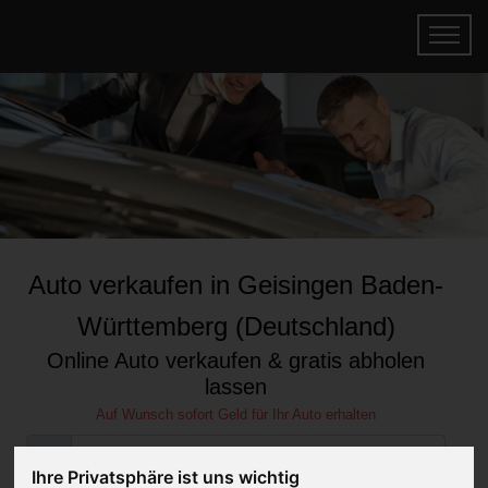
Auto verkaufen in Geisingen Baden-
Württemberg (Deutschland)
Online Auto verkaufen & gratis abholen
lassen
Auf Wunsch sofort Geld für Ihr Auto erhalten
Ihre Privatsphäre ist uns wichtig