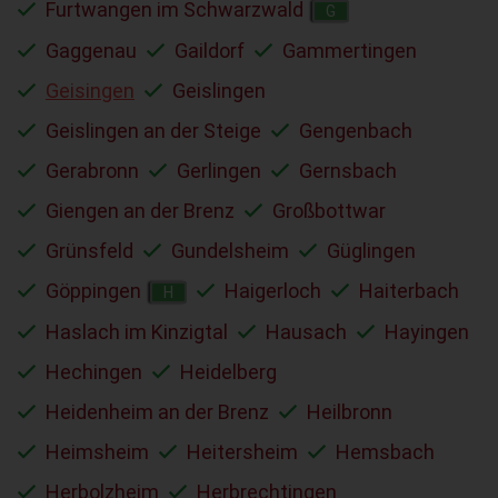
Furtwangen im Schwarzwald
G
Gaggenau
Gaildorf
Gammertingen
Geisingen
Geislingen
Geislingen an der Steige
Gengenbach
Gerabronn
Gerlingen
Gernsbach
Giengen an der Brenz
Großbottwar
Grünsfeld
Gundelsheim
Güglingen
Göppingen
Haigerloch
Haiterbach
H
Haslach im Kinzigtal
Hausach
Hayingen
Hechingen
Heidelberg
Heidenheim an der Brenz
Heilbronn
Heimsheim
Heitersheim
Hemsbach
Herbolzheim
Herbrechtingen