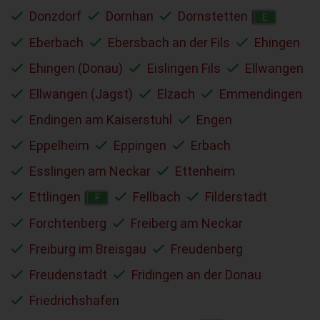
Donzdorf
Dornhan
Dornstetten
E
Eberbach
Ebersbach an der Fils
Ehingen
Ehingen (Donau)
Eislingen Fils
Ellwangen
Ellwangen (Jagst)
Elzach
Emmendingen
Endingen am Kaiserstuhl
Engen
Eppelheim
Eppingen
Erbach
Esslingen am Neckar
Ettenheim
Ettlingen
Fellbach
Filderstadt
F
Forchtenberg
Freiberg am Neckar
Freiburg im Breisgau
Freudenberg
Freudenstadt
Fridingen an der Donau
Friedrichshafen