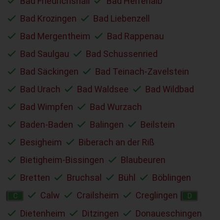
Bad Friedrichshall
Bad Herrenalb
Bad Krozingen
Bad Liebenzell
Bad Mergentheim
Bad Rappenau
Bad Saulgau
Bad Schussenried
Bad Säckingen
Bad Teinach-Zavelstein
Bad Urach
Bad Waldsee
Bad Wildbad
Bad Wimpfen
Bad Wurzach
Baden-Baden
Balingen
Beilstein
Besigheim
Biberach an der Riß
Bietigheim-Bissingen
Blaubeuren
Bretten
Bruchsal
Bühl
Böblingen
Calw
Crailsheim
Creglingen
C
D
Dietenheim
Ditzingen
Donaueschingen