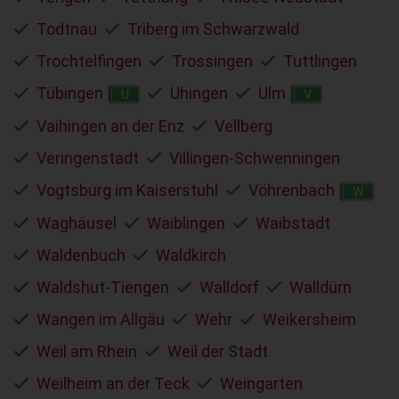
Todtnau
Triberg im Schwarzwald
Trochtelfingen
Trossingen
Tuttlingen
Tübingen
Uhingen
Ulm
U
V
Vaihingen an der Enz
Vellberg
Veringenstadt
Villingen-Schwenningen
Vogtsburg im Kaiserstuhl
Vöhrenbach
W
Waghäusel
Waiblingen
Waibstadt
Waldenbuch
Waldkirch
Waldshut-Tiengen
Walldorf
Walldürn
Wangen im Allgäu
Wehr
Weikersheim
Weil am Rhein
Weil der Stadt
Weilheim an der Teck
Weingarten