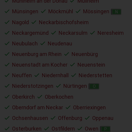
Mühlheim an der Donau
Müllheim
Münsingen
Möckmühl
Mössingen
N
Nagold
Neckarbischofsheim
Neckargemünd
Neckarsulm
Neresheim
Neubulach
Neudenau
Neuenburg am Rhein
Neuenbürg
Neuenstadt am Kocher
Neuenstein
Neuffen
Niedernhall
Niederstetten
Niederstotzingen
Nürtingen
O
Oberkirch
Oberkochen
Oberndorf am Neckar
Oberriexingen
Ochsenhausen
Offenburg
Oppenau
Osterburken
Ostfildern
Owen
P