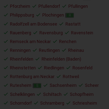
Pforzheim
Pfullendorf
Pfullingen
Philippsburg
Plochingen
R
Radolfzell am Bodensee
Rastatt
Rauenberg
Ravensburg
Ravenstein
Remseck am Neckar
Renchen
Renningen
Reutlingen
Rheinau
Rheinfelden
Rheinfelden (Baden)
Rheinstetten
Riedlingen
Rosenfeld
Rottenburg am Neckar
Rottweil
Rutesheim
Sachsenheim
Scheer
S
Schelklingen
Schiltach
Schopfheim
Schorndorf
Schramberg
Schriesheim