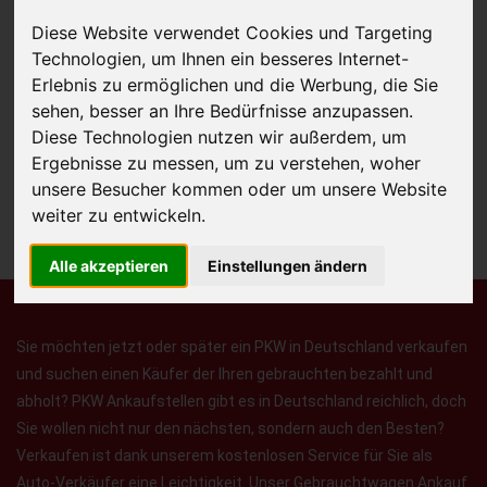
Diese Website verwendet Cookies und Targeting
Technologien, um Ihnen ein besseres Internet-
JETZT KOSTENLOSE BEWERTUNG
Erlebnis zu ermöglichen und die Werbung, die Sie
sehen, besser an Ihre Bedürfnisse anzupassen.
Diese Technologien nutzen wir außerdem, um
Kostenloses Angebot
für den Ankauf Ihres Autos inklusive der
Ergebnisse zu messen, um zu verstehen, woher
Abholung, auf Wunsch sofort Geld. Ihre Daten werden nicht mit Dritten
unsere Besucher kommen oder um unsere Website
geteilt.
weiter zu entwickeln.
Wir garantieren 100% Sicherheit.
Alle akzeptieren
Einstellungen ändern
Sie möchten jetzt oder später ein PKW in Deutschland verkaufen
und suchen einen Käufer der Ihren gebrauchten bezahlt und
abholt? PKW Ankaufstellen gibt es in Deutschland reichlich, doch
Sie wollen nicht nur den nächsten, sondern auch den Besten?
Verkaufen ist dank unserem kostenlosen Service für Sie als
Auto-Verkäufer eine Leichtigkeit. Unser Gebrauchtwagen Ankauf