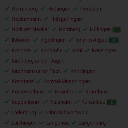
Herrenberg
Hettingen
Heubach
Hockenheim
Holzgerlingen
Horb am Neckar
Hornberg
Hüfingen
I
Ilshofen
Ingelfingen
Isny im Allgäu
K
Kandern
Karlsruhe
Kehl
Kenzingen
Kirchberg an der Jagst
Kirchheim unter Teck
Knittlingen
Konstanz
Korntal-Münchingen
Kornwestheim
Kraichtal
Krautheim
Kuppenheim
Külsheim
Künzelsau
L
Ladenburg
Lahr/Schwarzwald
Laichingen
Langenau
Langenburg