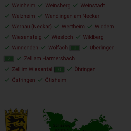
Weinheim
Weinsberg
Weinstadt
Welzheim
Wendlingen am Neckar
Wernau (Neckar)
Wertheim
Widdern
Wiesensteig
Wiesloch
Wildberg
Winnenden
Wolfach
Überlingen
Ü
Zell am Harmersbach
Z
Zell im Wiesental
Öhringen
Ö
Östringen
Ötisheim