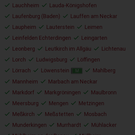
Lauchheim
Lauda-Königshofen
Laufenburg (Baden)
Lauffen am Neckar
Laupheim
Lauterstein
Leimen
Leinfelden Echterdingen
Leingarten
Leonberg
Leutkirch im Allgäu
Lichtenau
Lorch
Ludwigsburg
Löffingen
Lörrach
Löwenstein
Mahlberg
M
Mannheim
Marbach am Neckar
Markdorf
Markgröningen
Maulbronn
Meersburg
Mengen
Metzingen
Meßkirch
Meßstetten
Mosbach
Munderkingen
Murrhardt
Mühlacker