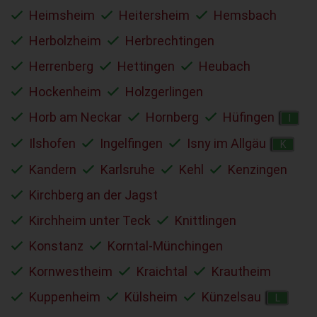
Heimsheim
Heitersheim
Hemsbach
Herbolzheim
Herbrechtingen
Herrenberg
Hettingen
Heubach
Hockenheim
Holzgerlingen
Horb am Neckar
Hornberg
Hüfingen
I
Ilshofen
Ingelfingen
Isny im Allgäu
K
Kandern
Karlsruhe
Kehl
Kenzingen
Kirchberg an der Jagst
Kirchheim unter Teck
Knittlingen
Konstanz
Korntal-Münchingen
Kornwestheim
Kraichtal
Krautheim
Kuppenheim
Külsheim
Künzelsau
L