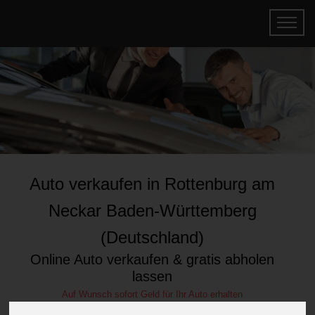
Auto verkaufen in Rottenburg am
Neckar Baden-Württemberg
(Deutschland)
Online Auto verkaufen & gratis abholen
lassen
Auf Wunsch sofort Geld für Ihr Auto erhalten