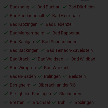
Backnang
Bad Buchau
Bad Dürrheim
Bad Friedrichshall
Bad Herrenalb
Bad Krozingen
Bad Liebenzell
Bad Mergentheim
Bad Rappenau
Bad Saulgau
Bad Schussenried
Bad Säckingen
Bad Teinach-Zavelstein
Bad Urach
Bad Waldsee
Bad Wildbad
Bad Wimpfen
Bad Wurzach
Baden-Baden
Balingen
Beilstein
Besigheim
Biberach an der Riß
Bietigheim-Bissingen
Blaubeuren
Bretten
Bruchsal
Bühl
Böblingen