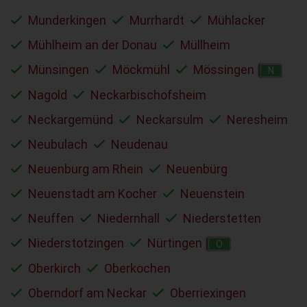
Munderkingen
Murrhardt
Mühlacker
Mühlheim an der Donau
Müllheim
Münsingen
Möckmühl
Mössingen
N
Nagold
Neckarbischofsheim
Neckargemünd
Neckarsulm
Neresheim
Neubulach
Neudenau
Neuenburg am Rhein
Neuenbürg
Neuenstadt am Kocher
Neuenstein
Neuffen
Niedernhall
Niederstetten
Niederstotzingen
Nürtingen
O
Oberkirch
Oberkochen
Oberndorf am Neckar
Oberriexingen