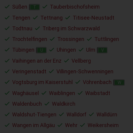
Süßen
Tauberbischofsheim
T
Tengen
Tettnang
Titisee-Neustadt
Todtnau
Triberg im Schwarzwald
Trochtelfingen
Trossingen
Tuttlingen
Tübingen
Uhingen
Ulm
U
V
Vaihingen an der Enz
Vellberg
Veringenstadt
Villingen-Schwenningen
Vogtsburg im Kaiserstuhl
Vöhrenbach
W
Waghäusel
Waiblingen
Waibstadt
Waldenbuch
Waldkirch
Waldshut-Tiengen
Walldorf
Walldürn
Wangen im Allgäu
Wehr
Weikersheim