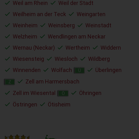
Weil am Rhein
Weil der Stadt
Weilheim an der Teck
Weingarten
Weinheim
Weinsberg
Weinstadt
Welzheim
Wendlingen am Neckar
Wernau (Neckar)
Wertheim
Widdern
Wiesensteig
Wiesloch
Wildberg
Winnenden
Wolfach
Überlingen
Ü
Zell am Harmersbach
Z
Zell im Wiesental
Öhringen
Ö
Östringen
Ötisheim