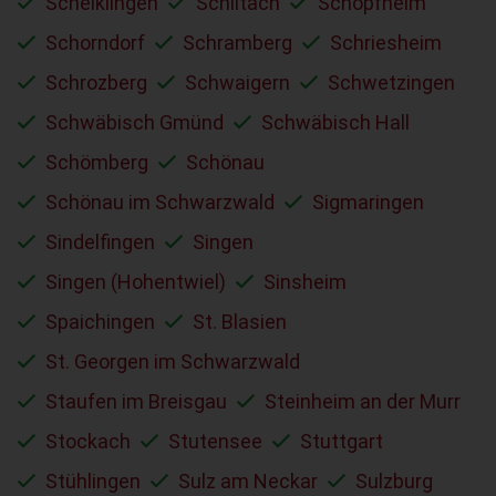
Schelklingen
Schiltach
Schopfheim
Schorndorf
Schramberg
Schriesheim
Schrozberg
Schwaigern
Schwetzingen
Schwäbisch Gmünd
Schwäbisch Hall
Schömberg
Schönau
Schönau im Schwarzwald
Sigmaringen
Sindelfingen
Singen
Singen (Hohentwiel)
Sinsheim
Spaichingen
St. Blasien
St. Georgen im Schwarzwald
Staufen im Breisgau
Steinheim an der Murr
Stockach
Stutensee
Stuttgart
Stühlingen
Sulz am Neckar
Sulzburg