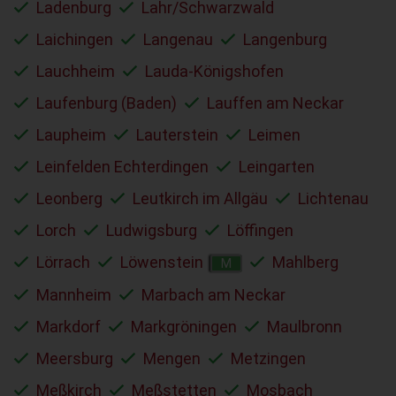
Ladenburg
Lahr/Schwarzwald
Laichingen
Langenau
Langenburg
Lauchheim
Lauda-Königshofen
Laufenburg (Baden)
Lauffen am Neckar
Laupheim
Lauterstein
Leimen
Leinfelden Echterdingen
Leingarten
Leonberg
Leutkirch im Allgäu
Lichtenau
Lorch
Ludwigsburg
Löffingen
Lörrach
Löwenstein
Mahlberg
M
Mannheim
Marbach am Neckar
Markdorf
Markgröningen
Maulbronn
Meersburg
Mengen
Metzingen
Meßkirch
Meßstetten
Mosbach