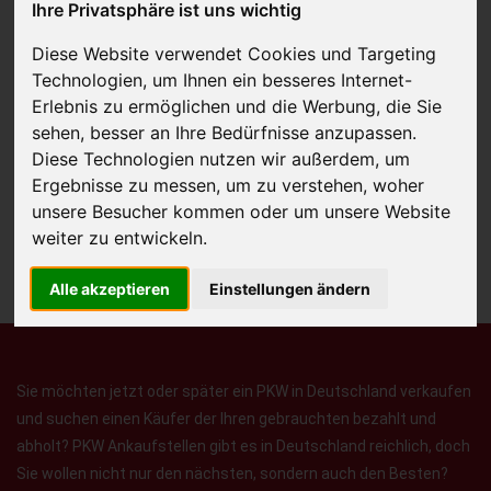
Ihre Privatsphäre ist uns wichtig
Diese Website verwendet Cookies und Targeting
Technologien, um Ihnen ein besseres Internet-
Erlebnis zu ermöglichen und die Werbung, die Sie
JETZT KOSTENLOSE BEWERTUNG
sehen, besser an Ihre Bedürfnisse anzupassen.
Diese Technologien nutzen wir außerdem, um
Kostenloses Angebot
für den Ankauf Ihres Autos inklusive der
Ergebnisse zu messen, um zu verstehen, woher
unsere Besucher kommen oder um unsere Website
Abholung, auf Wunsch sofort Geld. Ihre Daten werden nicht mit Dritten
weiter zu entwickeln.
geteilt.
Wir garantieren 100% Sicherheit.
Alle akzeptieren
Einstellungen ändern
Sie möchten jetzt oder später ein PKW in Deutschland verkaufen
und suchen einen Käufer der Ihren gebrauchten bezahlt und
abholt? PKW Ankaufstellen gibt es in Deutschland reichlich, doch
Sie wollen nicht nur den nächsten, sondern auch den Besten?