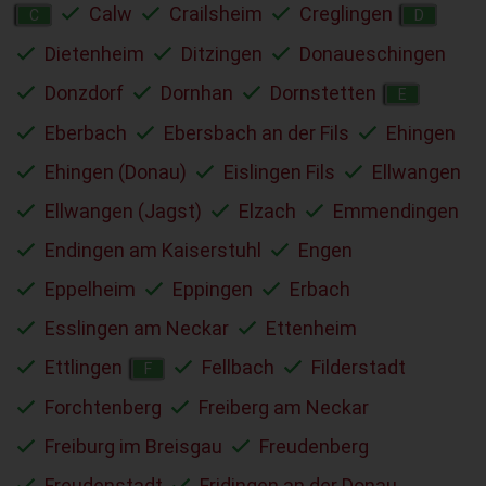
Calw
Crailsheim
Creglingen
C
D
Dietenheim
Ditzingen
Donaueschingen
Donzdorf
Dornhan
Dornstetten
E
Eberbach
Ebersbach an der Fils
Ehingen
Ehingen (Donau)
Eislingen Fils
Ellwangen
Ellwangen (Jagst)
Elzach
Emmendingen
Endingen am Kaiserstuhl
Engen
Eppelheim
Eppingen
Erbach
Esslingen am Neckar
Ettenheim
Ettlingen
Fellbach
Filderstadt
F
Forchtenberg
Freiberg am Neckar
Freiburg im Breisgau
Freudenberg
Freudenstadt
Fridingen an der Donau