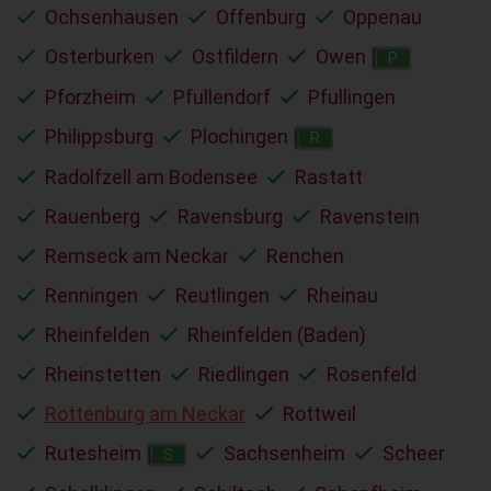
Ochsenhausen
Offenburg
Oppenau
Osterburken
Ostfildern
Owen
P
Pforzheim
Pfullendorf
Pfullingen
Philippsburg
Plochingen
R
Radolfzell am Bodensee
Rastatt
Rauenberg
Ravensburg
Ravenstein
Remseck am Neckar
Renchen
Renningen
Reutlingen
Rheinau
Rheinfelden
Rheinfelden (Baden)
Rheinstetten
Riedlingen
Rosenfeld
Rottenburg am Neckar
Rottweil
Rutesheim
Sachsenheim
Scheer
S