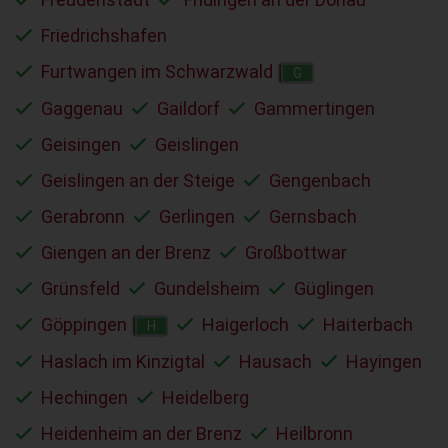
Friedrichshafen
Furtwangen im Schwarzwald
G
Gaggenau
Gaildorf
Gammertingen
Geisingen
Geislingen
Geislingen an der Steige
Gengenbach
Gerabronn
Gerlingen
Gernsbach
Giengen an der Brenz
Großbottwar
Grünsfeld
Gundelsheim
Güglingen
Göppingen
Haigerloch
Haiterbach
H
Haslach im Kinzigtal
Hausach
Hayingen
Hechingen
Heidelberg
Heidenheim an der Brenz
Heilbronn