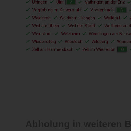
Uhingen
Ulm
Vaihingen an der Enz
V
Vogtsburg im Kaiserstuhl
Vöhrenbach
W
Waldkirch
Waldshut-Tiengen
Walldorf
Weil am Rhein
Weil der Stadt
Weilheim an d
Weinstadt
Welzheim
Wendlingen am Necka
Wiesensteig
Wiesloch
Wildberg
Winnen
Zell am Harmersbach
Zell im Wiesental
Ö
Abholung in weiteren 