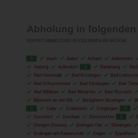
Abholung in folgende
SOFORT ABMELDUNG IN
ESSLINGEN AM NECKAR
Aach
Aalen
Achern
Adelsheim
A
Asperg
Aulendorf
Backnang
Bad
B
Bad Herrenalb
Bad Krozingen
Bad Liebenzel
Bad Schussenried
Bad Säckingen
Bad Tein
Bad Wildbad
Bad Wimpfen
Bad Wurzach
Biberach an der Riß
Bietigheim-Bissingen
B
Calw
Crailsheim
Creglingen
C
D
Donzdorf
Dornhan
Dornstetten
E
Ehingen (Donau)
Eislingen Fils
Ellwangen
Endingen am Kaiserstuhl
Engen
Eppelheim