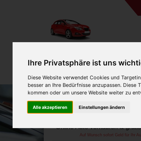
A
Ihre Privatsphäre ist uns wicht
Diese Website verwendet Cookies und Targeting
besser an Ihre Bedürfnisse anzupassen. Diese
kommen oder um unsere Website weiter zu ent
Auto verkaufen in Esslin
Alle akzeptieren
Einstellungen ändern
Baden-Württemberg (De
Online Auto verkaufen & grati
Auf Wunsch sofort Geld für Ihr Au