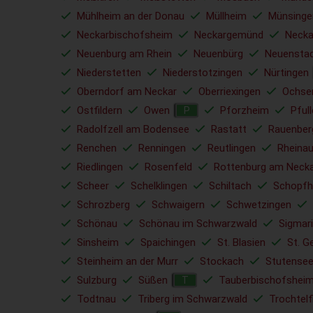
Mühlheim an der Donau
Müllheim
Münsinge
Neckarbischofsheim
Neckargemünd
Necka
Neuenburg am Rhein
Neuenbürg
Neuensta
Niederstetten
Niederstotzingen
Nürtingen
Oberndorf am Neckar
Oberriexingen
Ochse
Ostfildern
Owen
Pforzheim
Pful
P
Radolfzell am Bodensee
Rastatt
Rauenber
Renchen
Renningen
Reutlingen
Rheina
Riedlingen
Rosenfeld
Rottenburg am Neck
Scheer
Schelklingen
Schiltach
Schopfh
Schrozberg
Schwaigern
Schwetzingen
Schönau
Schönau im Schwarzwald
Sigmar
Sinsheim
Spaichingen
St. Blasien
St. G
Steinheim an der Murr
Stockach
Stutense
Sulzburg
Süßen
Tauberbischofshei
T
Todtnau
Triberg im Schwarzwald
Trochtelf