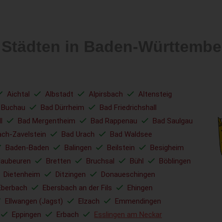
n Städten in Baden-Württem
Aichtal
Albstadt
Alpirsbach
Altensteig
 Buchau
Bad Dürrheim
Bad Friedrichshall
l
Bad Mergentheim
Bad Rappenau
Bad Saulgau
ach-Zavelstein
Bad Urach
Bad Waldsee
Baden-Baden
Balingen
Beilstein
Besigheim
laubeuren
Bretten
Bruchsal
Bühl
Böblingen
Dietenheim
Ditzingen
Donaueschingen
Eberbach
Ebersbach an der Fils
Ehingen
Ellwangen (Jagst)
Elzach
Emmendingen
Eppingen
Erbach
Esslingen am Neckar