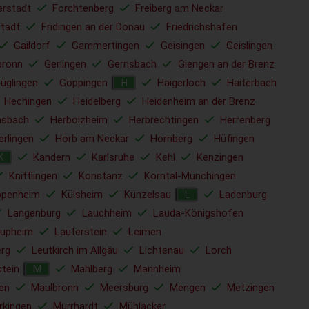
erstadt
Forchtenberg
Freiberg am Neckar
tadt
Fridingen an der Donau
Friedrichshafen
Gaildorf
Gammertingen
Geisingen
Geislingen
bronn
Gerlingen
Gernsbach
Giengen an der Brenz
üglingen
Göppingen
Haigerloch
Haiterbach
H
Hechingen
Heidelberg
Heidenheim an der Brenz
sbach
Herbolzheim
Herbrechtingen
Herrenberg
erlingen
Horb am Neckar
Hornberg
Hüfingen
Kandern
Karlsruhe
Kehl
Kenzingen
K
Knittlingen
Konstanz
Korntal-Münchingen
ppenheim
Külsheim
Künzelsau
Ladenburg
L
Langenburg
Lauchheim
Lauda-Königshofen
upheim
Lauterstein
Leimen
rg
Leutkirch im Allgäu
Lichtenau
Lorch
tein
Mahlberg
Mannheim
M
en
Maulbronn
Meersburg
Mengen
Metzingen
rkingen
Murrhardt
Mühlacker