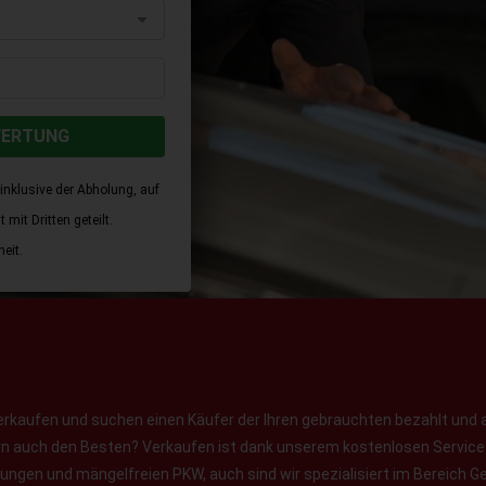
WERTUNG
inklusive der Abholung, auf
mit Dritten geteilt.
eit.
erkaufen und suchen einen Käufer der Ihren gebrauchten bezahlt und 
ern auch den Besten? Verkaufen ist dank unserem kostenlosen Service f
jungen und mängelfreien PKW, auch sind wir spezialisiert im Bereich