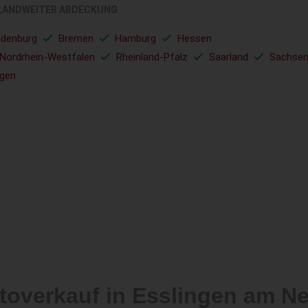
LANDWEITER ABDECKUNG
ndenburg
Bremen
Hamburg
Hessen
Nordrhein-Westfalen
Rheinland-Pfalz
Saarland
Sachse
ngen
toverkauf in Esslingen am N