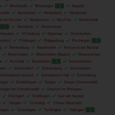
n
Möckmühl
Mössingen
Nagold
N
rsulm
Neresheim
Neubulach
Neudenau
dt am Kocher
Neuenstein
Neuffen
Niedernhall
Oberkirch
Oberkochen
O
nhausen
Offenburg
Oppenau
Osterburken
lendorf
Pfullingen
Philippsburg
Plochingen
R
g
Ravensburg
Ravenstein
Remseck am Neckar
u
Rheinfelden
Rheinfelden (Baden)
Rheinstetten
ar
Rottweil
Rutesheim
Sachsenheim
S
eim
Schorndorf
Schramberg
Schriesheim
Schwäbisch Gmünd
Schwäbisch Hall
Schömberg
ingen
Sindelfingen
Singen
Singen (Hohentwiel)
eorgen im Schwarzwald
Staufen im Breisgau
e
Stuttgart
Stühlingen
Sulz am Neckar
m
Tengen
Tettnang
Titisee-Neustadt
ingen
Trossingen
Tuttlingen
Tübingen
U