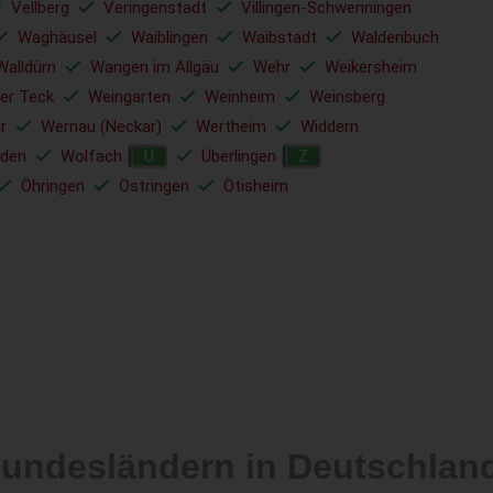
Vellberg
Veringenstadt
Villingen-Schwenningen
Waghäusel
Waiblingen
Waibstadt
Waldenbuch
Walldürn
Wangen im Allgäu
Wehr
Weikersheim
er Teck
Weingarten
Weinheim
Weinsberg
r
Wernau (Neckar)
Wertheim
Widdern
den
Wolfach
Überlingen
Ü
Z
Öhringen
Östringen
Ötisheim
Bundesländern in Deutschlan