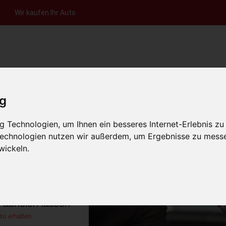
Wir kaufen Ihr Auto
nfrage per Hotline
Anfrage per WhatsApp
Anfrage 
+49 (0)800-0044333
+49 (0)157 - 849 157 78
anfrage
ig
HOME
KONTAKT
ÜBER UNS
AUT
 Technologien, um Ihnen ein besseres Internet-Erlebnis zu
 Technologien nutzen wir außerdem, um Ergebnisse zu mess
wickeln.
gen am Neckar
utschland)
s abholen lassen
to erhalten