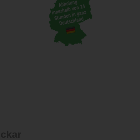
n
eckar