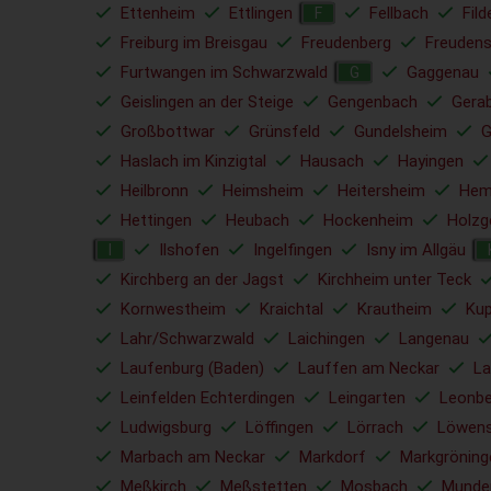
Ettenheim
Ettlingen
Fellbach
Fild
F
Freiburg im Breisgau
Freudenberg
Freudens
Furtwangen im Schwarzwald
Gaggenau
G
Geislingen an der Steige
Gengenbach
Gera
Großbottwar
Grünsfeld
Gundelsheim
G
Haslach im Kinzigtal
Hausach
Hayingen
Heilbronn
Heimsheim
Heitersheim
Hem
Hettingen
Heubach
Hockenheim
Holzg
Ilshofen
Ingelfingen
Isny im Allgäu
I
Kirchberg an der Jagst
Kirchheim unter Teck
Kornwestheim
Kraichtal
Krautheim
Ku
Lahr/Schwarzwald
Laichingen
Langenau
Laufenburg (Baden)
Lauffen am Neckar
La
Leinfelden Echterdingen
Leingarten
Leonbe
Ludwigsburg
Löffingen
Lörrach
Löwens
Marbach am Neckar
Markdorf
Markgröning
Meßkirch
Meßstetten
Mosbach
Munde