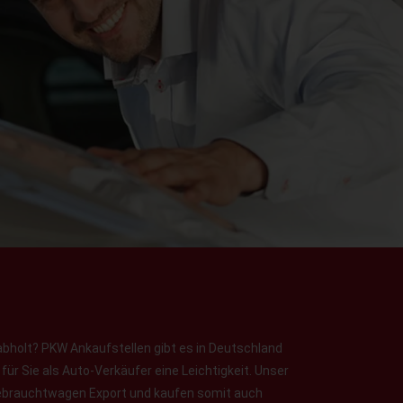
abholt? PKW Ankaufstellen gibt es in Deutschland
ür Sie als Auto-Verkäufer eine Leichtigkeit. Unser
 Gebrauchtwagen Export und kaufen somit auch