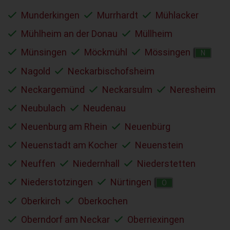
Munderkingen
Murrhardt
Mühlacker
Mühlheim an der Donau
Müllheim
Münsingen
Möckmühl
Mössingen
N
Nagold
Neckarbischofsheim
Neckargemünd
Neckarsulm
Neresheim
Neubulach
Neudenau
Neuenburg am Rhein
Neuenbürg
Neuenstadt am Kocher
Neuenstein
Neuffen
Niedernhall
Niederstetten
Niederstotzingen
Nürtingen
O
Oberkirch
Oberkochen
Oberndorf am Neckar
Oberriexingen