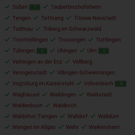
Süßen
Tauberbischofsheim
T
Tengen
Tettnang
Titisee-Neustadt
Todtnau
Triberg im Schwarzwald
Trochtelfingen
Trossingen
Tuttlingen
Tübingen
Uhingen
Ulm
U
V
Vaihingen an der Enz
Vellberg
Veringenstadt
Villingen-Schwenningen
Vogtsburg im Kaiserstuhl
Vöhrenbach
W
Waghäusel
Waiblingen
Waibstadt
Waldenbuch
Waldkirch
Waldshut-Tiengen
Walldorf
Walldürn
Wangen im Allgäu
Wehr
Weikersheim