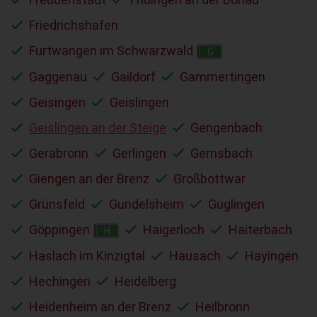
Friedrichshafen
Furtwangen im Schwarzwald
G
Gaggenau
Gaildorf
Gammertingen
Geisingen
Geislingen
Geislingen an der Steige
Gengenbach
Gerabronn
Gerlingen
Gernsbach
Giengen an der Brenz
Großbottwar
Grünsfeld
Gundelsheim
Güglingen
Göppingen
Haigerloch
Haiterbach
H
Haslach im Kinzigtal
Hausach
Hayingen
Hechingen
Heidelberg
Heidenheim an der Brenz
Heilbronn