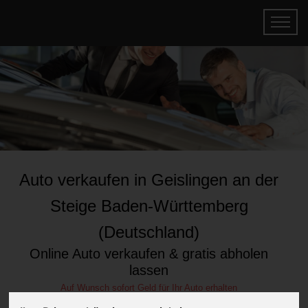
Auto verkaufen in Geislingen an der
Steige Baden-Württemberg
(Deutschland)
Online Auto verkaufen & gratis abholen
lassen
Auf Wunsch sofort Geld für Ihr Auto erhalten