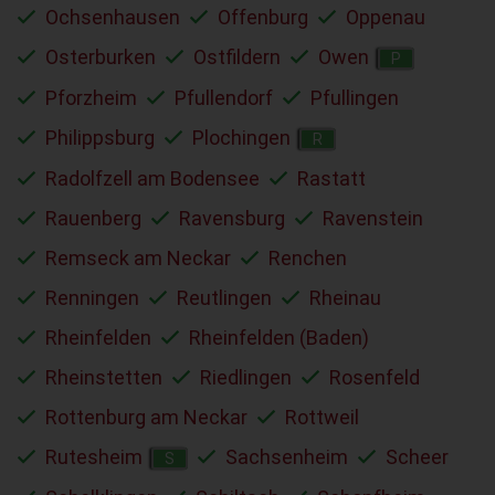
Ochsenhausen
Offenburg
Oppenau
Osterburken
Ostfildern
Owen
P
Pforzheim
Pfullendorf
Pfullingen
Philippsburg
Plochingen
R
Radolfzell am Bodensee
Rastatt
Rauenberg
Ravensburg
Ravenstein
Remseck am Neckar
Renchen
Renningen
Reutlingen
Rheinau
Rheinfelden
Rheinfelden (Baden)
Rheinstetten
Riedlingen
Rosenfeld
Rottenburg am Neckar
Rottweil
Rutesheim
Sachsenheim
Scheer
S