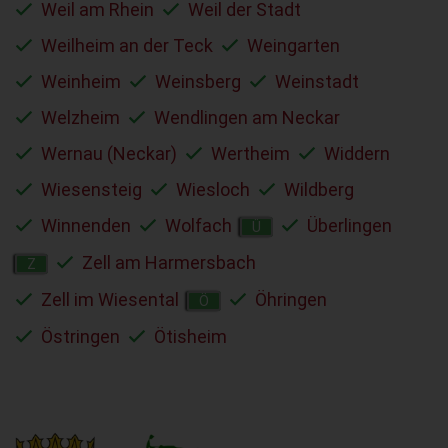
Weil am Rhein
Weil der Stadt
Weilheim an der Teck
Weingarten
Weinheim
Weinsberg
Weinstadt
Welzheim
Wendlingen am Neckar
Wernau (Neckar)
Wertheim
Widdern
Wiesensteig
Wiesloch
Wildberg
Winnenden
Wolfach
Überlingen
Ü
Zell am Harmersbach
Z
Zell im Wiesental
Öhringen
Ö
Östringen
Ötisheim