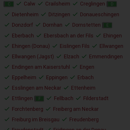
Calw
Crailsheim
Creglingen
C
D
Dietenheim
Ditzingen
Donaueschingen
Donzdorf
Dornhan
Dornstetten
E
Eberbach
Ebersbach an der Fils
Ehingen
Ehingen (Donau)
Eislingen Fils
Ellwangen
Ellwangen (Jagst)
Elzach
Emmendingen
Endingen am Kaiserstuhl
Engen
Eppelheim
Eppingen
Erbach
Esslingen am Neckar
Ettenheim
Ettlingen
Fellbach
Filderstadt
F
Forchtenberg
Freiberg am Neckar
Freiburg im Breisgau
Freudenberg
Freudenstadt
Fridingen an der Donau