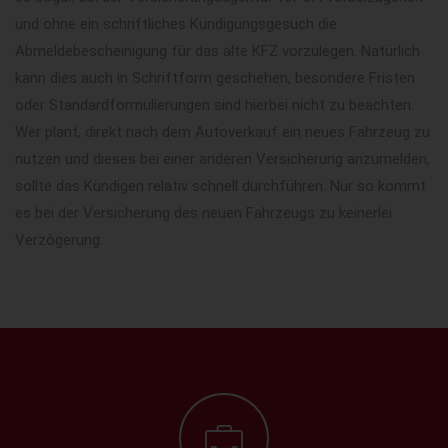
und ohne ein schriftliches Kündigungsgesuch die
Abmeldebescheinigung für das alte KFZ vorzulegen. Natürlich
kann dies auch in Schriftform geschehen, besondere Fristen
oder Standardformulierungen sind hierbei nicht zu beachten.
Wer plant, direkt nach dem Autoverkauf ein neues Fahrzeug zu
nutzen und dieses bei einer anderen Versicherung anzumelden,
sollte das Kündigen relativ schnell durchführen. Nur so kommt
es bei der Versicherung des neuen Fahrzeugs zu keinerlei
Verzögerung.