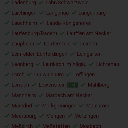
Ladenburg
Lahr/Schwarzwald
Laichingen
Langenau
Langenburg
Lauchheim
Lauda-Königshofen
Laufenburg (Baden)
Lauffen am Neckar
Laupheim
Lauterstein
Leimen
Leinfelden Echterdingen
Leingarten
Leonberg
Leutkirch im Allgäu
Lichtenau
Lorch
Ludwigsburg
Löffingen
Lörrach
Löwenstein
Mahlberg
M
Mannheim
Marbach am Neckar
Markdorf
Markgröningen
Maulbronn
Meersburg
Mengen
Metzingen
Meßkirch
Meßstetten
Mosbach