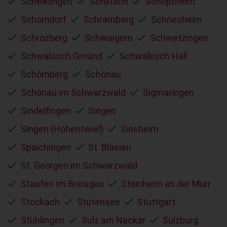
Schelklingen
Schiltach
Schopfheim
Schorndorf
Schramberg
Schriesheim
Schrozberg
Schwaigern
Schwetzingen
Schwäbisch Gmünd
Schwäbisch Hall
Schömberg
Schönau
Schönau im Schwarzwald
Sigmaringen
Sindelfingen
Singen
Singen (Hohentwiel)
Sinsheim
Spaichingen
St. Blasien
St. Georgen im Schwarzwald
Staufen im Breisgau
Steinheim an der Murr
Stockach
Stutensee
Stuttgart
Stühlingen
Sulz am Neckar
Sulzburg