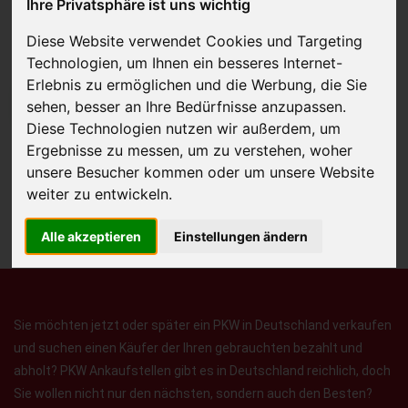
Ihre Privatsphäre ist uns wichtig
Diese Website verwendet Cookies und Targeting
Technologien, um Ihnen ein besseres Internet-
Erlebnis zu ermöglichen und die Werbung, die Sie
JETZT KOSTENLOSE BEWERTUNG
sehen, besser an Ihre Bedürfnisse anzupassen.
Diese Technologien nutzen wir außerdem, um
Ergebnisse zu messen, um zu verstehen, woher
Kostenloses Angebot
für den Ankauf Ihres Autos inklusive der
unsere Besucher kommen oder um unsere Website
Abholung, auf Wunsch sofort Geld. Ihre Daten werden nicht mit Dritten
weiter zu entwickeln.
geteilt.
Wir garantieren 100% Sicherheit.
Alle akzeptieren
Einstellungen ändern
Sie möchten jetzt oder später ein PKW in Deutschland verkaufen
und suchen einen Käufer der Ihren gebrauchten bezahlt und
abholt? PKW Ankaufstellen gibt es in Deutschland reichlich, doch
Sie wollen nicht nur den nächsten, sondern auch den Besten?