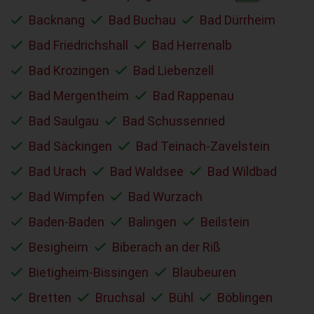
Backnang
Bad Buchau
Bad Dürrheim
Bad Friedrichshall
Bad Herrenalb
Bad Krozingen
Bad Liebenzell
Bad Mergentheim
Bad Rappenau
Bad Saulgau
Bad Schussenried
Bad Säckingen
Bad Teinach-Zavelstein
Bad Urach
Bad Waldsee
Bad Wildbad
Bad Wimpfen
Bad Wurzach
Baden-Baden
Balingen
Beilstein
Besigheim
Biberach an der Riß
Bietigheim-Bissingen
Blaubeuren
Bretten
Bruchsal
Bühl
Böblingen