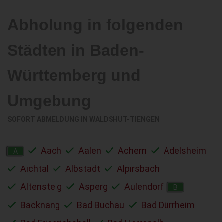
Abholung in folgenden
Städten in Baden-
Württemberg und
Umgebung
SOFORT ABMELDUNG IN
WALDSHUT-TIENGEN
Aach
Aalen
Achern
Adelsheim
A
Aichtal
Albstadt
Alpirsbach
Altensteig
Asperg
Aulendorf
B
Backnang
Bad Buchau
Bad Dürrheim