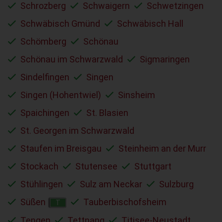
Schrozberg
Schwaigern
Schwetzingen
Schwäbisch Gmünd
Schwäbisch Hall
Schömberg
Schönau
Schönau im Schwarzwald
Sigmaringen
Sindelfingen
Singen
Singen (Hohentwiel)
Sinsheim
Spaichingen
St. Blasien
St. Georgen im Schwarzwald
Staufen im Breisgau
Steinheim an der Murr
Stockach
Stutensee
Stuttgart
Stühlingen
Sulz am Neckar
Sulzburg
Süßen
Tauberbischofsheim
T
Tengen
Tettnang
Titisee-Neustadt