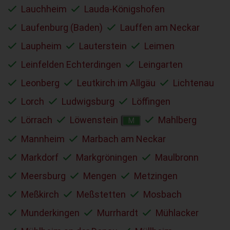
Lauchheim
Lauda-Königshofen
Laufenburg (Baden)
Lauffen am Neckar
Laupheim
Lauterstein
Leimen
Leinfelden Echterdingen
Leingarten
Leonberg
Leutkirch im Allgäu
Lichtenau
Lorch
Ludwigsburg
Löffingen
Lörrach
Löwenstein
Mahlberg
M
Mannheim
Marbach am Neckar
Markdorf
Markgröningen
Maulbronn
Meersburg
Mengen
Metzingen
Meßkirch
Meßstetten
Mosbach
Munderkingen
Murrhardt
Mühlacker