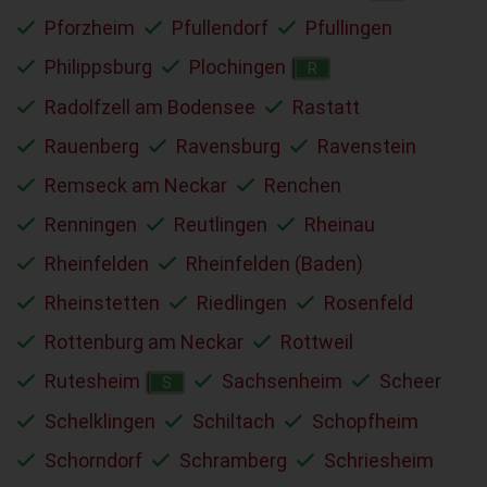
Pforzheim
Pfullendorf
Pfullingen
Philippsburg
Plochingen
R
Radolfzell am Bodensee
Rastatt
Rauenberg
Ravensburg
Ravenstein
Remseck am Neckar
Renchen
Renningen
Reutlingen
Rheinau
Rheinfelden
Rheinfelden (Baden)
Rheinstetten
Riedlingen
Rosenfeld
Rottenburg am Neckar
Rottweil
Rutesheim
Sachsenheim
Scheer
S
Schelklingen
Schiltach
Schopfheim
Schorndorf
Schramberg
Schriesheim