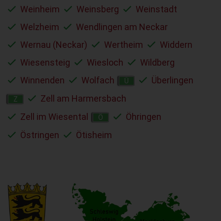
Weinheim
Weinsberg
Weinstadt
Welzheim
Wendlingen am Neckar
Wernau (Neckar)
Wertheim
Widdern
Wiesensteig
Wiesloch
Wildberg
Winnenden
Wolfach
Überlingen
Ü
Zell am Harmersbach
Z
Zell im Wiesental
Öhringen
Ö
Östringen
Ötisheim