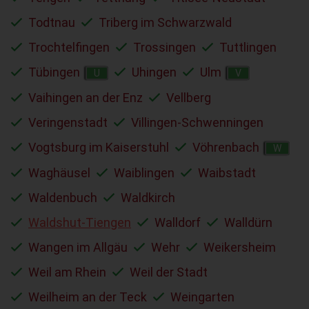
Todtnau
Triberg im Schwarzwald
Trochtelfingen
Trossingen
Tuttlingen
Tübingen
Uhingen
Ulm
U
V
Vaihingen an der Enz
Vellberg
Veringenstadt
Villingen-Schwenningen
Vogtsburg im Kaiserstuhl
Vöhrenbach
W
Waghäusel
Waiblingen
Waibstadt
Waldenbuch
Waldkirch
Waldshut-Tiengen
Walldorf
Walldürn
Wangen im Allgäu
Wehr
Weikersheim
Weil am Rhein
Weil der Stadt
Weilheim an der Teck
Weingarten