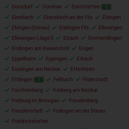
Donzdorf
Dornhan
Dornstetten
E
Eberbach
Ebersbach an der Fils
Ehingen
Ehingen (Donau)
Eislingen Fils
Ellwangen
Ellwangen (Jagst)
Elzach
Emmendingen
Endingen am Kaiserstuhl
Engen
Eppelheim
Eppingen
Erbach
Esslingen am Neckar
Ettenheim
Ettlingen
Fellbach
Filderstadt
F
Forchtenberg
Freiberg am Neckar
Freiburg im Breisgau
Freudenberg
Freudenstadt
Fridingen an der Donau
Friedrichshafen