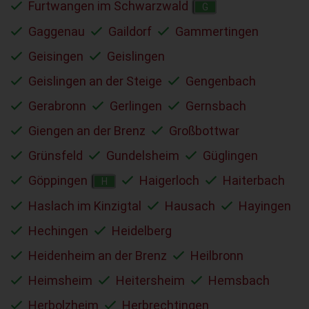
Furtwangen im Schwarzwald
G
Gaggenau
Gaildorf
Gammertingen
Geisingen
Geislingen
Geislingen an der Steige
Gengenbach
Gerabronn
Gerlingen
Gernsbach
Giengen an der Brenz
Großbottwar
Grünsfeld
Gundelsheim
Güglingen
Göppingen
Haigerloch
Haiterbach
H
Haslach im Kinzigtal
Hausach
Hayingen
Hechingen
Heidelberg
Heidenheim an der Brenz
Heilbronn
Heimsheim
Heitersheim
Hemsbach
Herbolzheim
Herbrechtingen