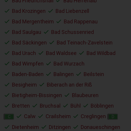
Bad Friedrichshall
Bad Herrenalb
Bad Krozingen
Bad Liebenzell
Bad Mergentheim
Bad Rappenau
Bad Saulgau
Bad Schussenried
Bad Säckingen
Bad Teinach-Zavelstein
Bad Urach
Bad Waldsee
Bad Wildbad
Bad Wimpfen
Bad Wurzach
Baden-Baden
Balingen
Beilstein
Besigheim
Biberach an der Riß
Bietigheim-Bissingen
Blaubeuren
Bretten
Bruchsal
Bühl
Böblingen
Calw
Crailsheim
Creglingen
C
D
Dietenheim
Ditzingen
Donaueschingen