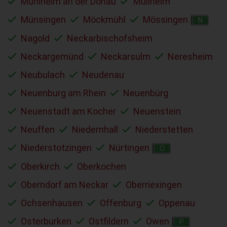
Mühlheim an der Donau
Müllheim
Münsingen
Möckmühl
Mössingen
N
Nagold
Neckarbischofsheim
Neckargemünd
Neckarsulm
Neresheim
Neubulach
Neudenau
Neuenburg am Rhein
Neuenbürg
Neuenstadt am Kocher
Neuenstein
Neuffen
Niedernhall
Niederstetten
Niederstotzingen
Nürtingen
O
Oberkirch
Oberkochen
Oberndorf am Neckar
Oberriexingen
Ochsenhausen
Offenburg
Oppenau
Osterburken
Ostfildern
Owen
P