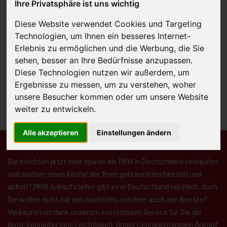
Ihre Privatsphäre ist uns wichtig
Diese Website verwendet Cookies und Targeting
Technologien, um Ihnen ein besseres Internet-
JETZT KOSTENLOSE BEWERTUNG
Erlebnis zu ermöglichen und die Werbung, die Sie
sehen, besser an Ihre Bedürfnisse anzupassen.
Kostenloses Angebot
für den Ankauf Ihres Autos inklusive der
Diese Technologien nutzen wir außerdem, um
Abholung, auf Wunsch sofort Geld. Ihre Daten werden nicht mit Dritten
Ergebnisse zu messen, um zu verstehen, woher
geteilt.
unsere Besucher kommen oder um unsere Website
Wir garantieren 100% Sicherheit.
weiter zu entwickeln.
Alle akzeptieren
Einstellungen ändern
Sie möchten jetzt oder später ein PKW in Deutschland verkaufen
und suchen einen Käufer der Ihren gebrauchten bezahlt und
abholt? PKW Ankaufstellen gibt es in Deutschland reichlich, doch
Sie wollen nicht nur den nächsten, sondern auch den Besten?
Verkaufen ist dank unserem kostenlosen Service für Sie als
Auto-Verkäufer eine Leichtigkeit. Unser Gebrauchtwagen Ankauf