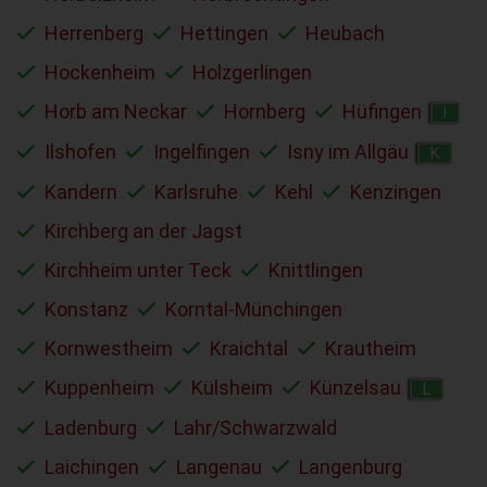
Herrenberg
Hettingen
Heubach
Hockenheim
Holzgerlingen
Horb am Neckar
Hornberg
Hüfingen
I
Ilshofen
Ingelfingen
Isny im Allgäu
K
Kandern
Karlsruhe
Kehl
Kenzingen
Kirchberg an der Jagst
Kirchheim unter Teck
Knittlingen
Konstanz
Korntal-Münchingen
Kornwestheim
Kraichtal
Krautheim
Kuppenheim
Külsheim
Künzelsau
L
Ladenburg
Lahr/Schwarzwald
Laichingen
Langenau
Langenburg