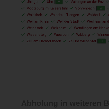
Uhingen
Ulm
Vaihingen an der Enz
V
Vogtsburg im Kaiserstuhl
Vöhrenbach
W
Waldkirch
Waldshut-Tiengen
Walldorf
Weil am Rhein
Weil der Stadt
Weilheim an d
Weinstadt
Welzheim
Wendlingen am Necka
Wiesensteig
Wiesloch
Wildberg
Winnen
Zell am Harmersbach
Zell im Wiesental
Ö
Abholung in weiteren 