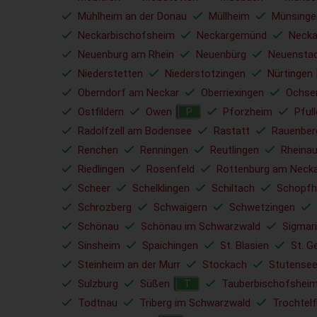
Mühlheim an der Donau
Müllheim
Münsinge
Neckarbischofsheim
Neckargemünd
Necka
Neuenburg am Rhein
Neuenbürg
Neuensta
Niederstetten
Niederstotzingen
Nürtingen
Oberndorf am Neckar
Oberriexingen
Ochse
Ostfildern
Owen
Pforzheim
Pful
P
Radolfzell am Bodensee
Rastatt
Rauenber
Renchen
Renningen
Reutlingen
Rheina
Riedlingen
Rosenfeld
Rottenburg am Neck
Scheer
Schelklingen
Schiltach
Schopfh
Schrozberg
Schwaigern
Schwetzingen
Schönau
Schönau im Schwarzwald
Sigmar
Sinsheim
Spaichingen
St. Blasien
St. G
Steinheim an der Murr
Stockach
Stutense
Sulzburg
Süßen
Tauberbischofshei
T
Todtnau
Triberg im Schwarzwald
Trochtelf