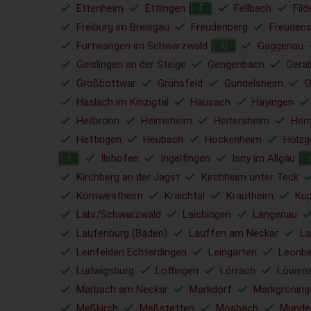
Ettenheim
Ettlingen
Fellbach
Fild
F
Freiburg im Breisgau
Freudenberg
Freudens
Furtwangen im Schwarzwald
Gaggenau
G
Geislingen an der Steige
Gengenbach
Gera
Großbottwar
Grünsfeld
Gundelsheim
G
Haslach im Kinzigtal
Hausach
Hayingen
Heilbronn
Heimsheim
Heitersheim
Hem
Hettingen
Heubach
Hockenheim
Holzg
Ilshofen
Ingelfingen
Isny im Allgäu
I
Kirchberg an der Jagst
Kirchheim unter Teck
Kornwestheim
Kraichtal
Krautheim
Ku
Lahr/Schwarzwald
Laichingen
Langenau
Laufenburg (Baden)
Lauffen am Neckar
La
Leinfelden Echterdingen
Leingarten
Leonbe
Ludwigsburg
Löffingen
Lörrach
Löwens
Marbach am Neckar
Markdorf
Markgröning
Meßkirch
Meßstetten
Mosbach
Munde