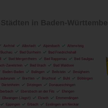
n Städten in Baden-Württem
Aichtal
Albstadt
Alpirsbach
Altensteig
 Buchau
Bad Dürrheim
Bad Friedrichshall
l
Bad Mergentheim
Bad Rappenau
Bad Saulgau
ach-Zavelstein
Bad Urach
Bad Waldsee
Baden-Baden
Balingen
Beilstein
Besigheim
laubeuren
Bretten
Bruchsal
Bühl
Böblingen
Dietenheim
Ditzingen
Donaueschingen
Eberbach
Ebersbach an der Fils
Ehingen
Ellwangen (Jagst)
Elzach
Emmendingen
Eppingen
Erbach
Esslingen am Neckar