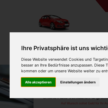
A
Ihre Privatsphäre ist uns wicht
Diese Website verwendet Cookies und Targeting
besser an Ihre Bedürfnisse anzupassen. Diese
kommen oder um unsere Website weiter zu ent
Auto verkaufen in Sin
Alle akzeptieren
Einstellungen ändern
Württemberg (Deuts
Online Auto verkaufen & grati
Auf Wunsch sofort Geld für Ihr Au