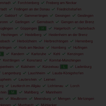
erstadt
Forchtenberg
Freiberg am Neckar
tadt
Fridingen an der Donau
Friedrichshafen
Gaildorf
Gammertingen
Geisingen
Geislingen
bronn
Gerlingen
Gernsbach
Giengen an der Brenz
üglingen
Göppingen
Haigerloch
Haiterbach
H
Hechingen
Heidelberg
Heidenheim an der Brenz
sbach
Herbolzheim
Herbrechtingen
Herrenberg
erlingen
Horb am Neckar
Hornberg
Hüfingen
Kandern
Karlsruhe
Kehl
Kenzingen
K
Knittlingen
Konstanz
Korntal-Münchingen
ppenheim
Külsheim
Künzelsau
Ladenburg
L
Langenburg
Lauchheim
Lauda-Königshofen
upheim
Lauterstein
Leimen
rg
Leutkirch im Allgäu
Lichtenau
Lorch
tein
Mahlberg
Mannheim
M
en
Maulbronn
Meersburg
Mengen
Metzingen
rkingen
Murrhardt
Mühlacker