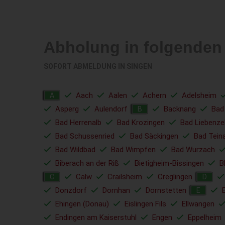
Abholung in folgende
SOFORT ABMELDUNG IN
SINGEN
Aach
Aalen
Achern
Adelsheim
A
Asperg
Aulendorf
Backnang
Bad
B
Bad Herrenalb
Bad Krozingen
Bad Liebenzel
Bad Schussenried
Bad Säckingen
Bad Tein
Bad Wildbad
Bad Wimpfen
Bad Wurzach
Biberach an der Riß
Bietigheim-Bissingen
B
Calw
Crailsheim
Creglingen
C
D
Donzdorf
Dornhan
Dornstetten
E
Ehingen (Donau)
Eislingen Fils
Ellwangen
Endingen am Kaiserstuhl
Engen
Eppelheim