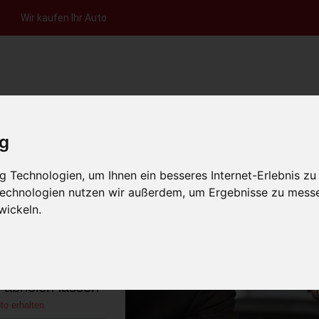
Wir kaufen Ihr Auto
nfrage per Hotline
Anfrage per WhatsApp
Anfrage 
+49 (0)800-0044333
+49 (0)157 - 849 157 78
anfrage
ig
HOME
KONTAKT
ÜBER UNS
AUT
 Technologien, um Ihnen ein besseres Internet-Erlebnis zu
 Technologien nutzen wir außerdem, um Ergebnisse zu mess
wickeln.
gen Baden-
chland)
s abholen lassen
to erhalten