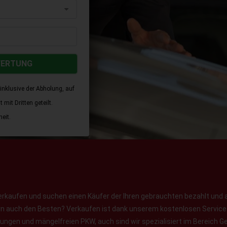
WERTUNG
inklusive der Abholung, auf
mit Dritten geteilt.
eit.
erkaufen und suchen einen Käufer der Ihren gebrauchten bezahlt und 
ern auch den Besten? Verkaufen ist dank unserem kostenlosen Service f
jungen und mängelfreien PKW, auch sind wir spezialisiert im Bereich