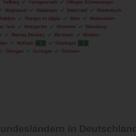
Vellberg
Veringenstadt
Villingen-Schwenningen
Waghäusel
Waiblingen
Waibstadt
Waldenbuch
Walldürn
Wangen im Allgäu
Wehr
Weikersheim
er Teck
Weingarten
Weinheim
Weinsberg
r
Wernau (Neckar)
Wertheim
Widdern
den
Wolfach
Überlingen
Ü
Z
Öhringen
Östringen
Ötisheim
Bundesländern in Deutschlan