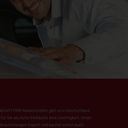
abholt? PKW Ankaufstellen gibt es in Deutschland
ür Sie als Auto-Verkäufer eine Leichtigkeit. Unser
 Gebrauchtwagen Export und kaufen somit auch