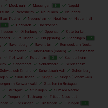
n
Möckmühl
Mössingen
Nagold
N
rsulm
Neresheim
Neubulach
Neudenau
dt am Kocher
Neuenstein
Neuffen
Niedernhall
Oberkirch
Oberkochen
O
nhausen
Offenburg
Oppenau
Osterburken
lendorf
Pfullingen
Philippsburg
Plochingen
R
g
Ravensburg
Ravenstein
Remseck am Neckar
u
Rheinfelden
Rheinfelden (Baden)
Rheinstetten
ar
Rottweil
Rutesheim
Sachsenheim
S
eim
Schorndorf
Schramberg
Schriesheim
Schwäbisch Gmünd
Schwäbisch Hall
Schömberg
ingen
Sindelfingen
Singen
Singen (Hohentwiel)
eorgen im Schwarzwald
Staufen im Breisgau
e
Stuttgart
Stühlingen
Sulz am Neckar
m
Tengen
Tettnang
Titisee-Neustadt
ingen
Trossingen
Tuttlingen
Tübingen
U