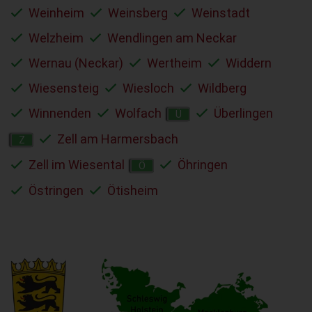
Weinheim
Weinsberg
Weinstadt
Welzheim
Wendlingen am Neckar
Wernau (Neckar)
Wertheim
Widdern
Wiesensteig
Wiesloch
Wildberg
Winnenden
Wolfach
Überlingen
Ü
Zell am Harmersbach
Z
Zell im Wiesental
Öhringen
Ö
Östringen
Ötisheim