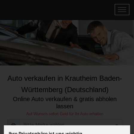
Auto verkaufen in Krautheim Baden-
Württemberg (Deutschland)
Online Auto verkaufen & gratis abholen
lassen
Auf Wunsch sofort Geld für Ihr Auto erhalten
Ihre Privatsphäre ist uns wichtig