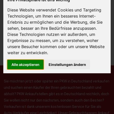
Diese Website verwendet Cookies und Targeting
Technologien, um Ihnen ein besseres Internet-
JETZT KOSTENLOSE BEWERTUNG
Erlebnis zu ermöglichen und die Werbung, die Sie
sehen, besser an Ihre Bedürfnisse anzupassen.
Kostenloses Angebot
für den Ankauf Ihres Autos inklusive der
Diese Technologien nutzen wir außerdem, um
Abholung, auf Wunsch sofort Geld. Ihre Daten werden nicht mit Dritten
Ergebnisse zu messen, um zu verstehen, woher
unsere Besucher kommen oder um unsere Website
geteilt.
weiter zu entwickeln.
Wir garantieren 100% Sicherheit.
Alle akzeptieren
Einstellungen ändern
Sie möchten jetzt oder später ein PKW in Deutschland verkaufen
und suchen einen Käufer der Ihren gebrauchten bezahlt und
abholt? PKW Ankaufstellen gibt es in Deutschland reichlich, doch
Sie wollen nicht nur den nächsten, sondern auch den Besten?
Verkaufen ist dank unserem kostenlosen Service für Sie als
Auto-Verkäufer eine Leichtigkeit. Unser Gebrauchtwagen Ankauf