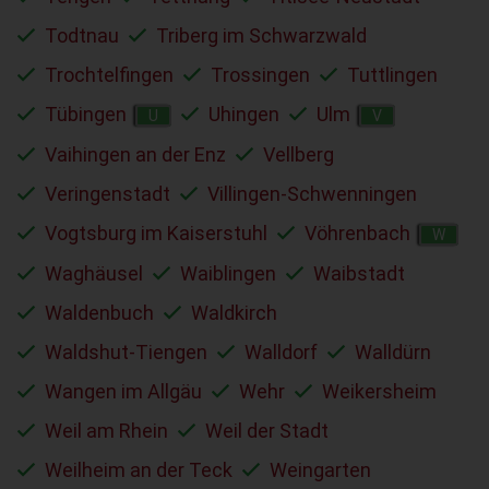
Todtnau
Triberg im Schwarzwald
Trochtelfingen
Trossingen
Tuttlingen
Tübingen
Uhingen
Ulm
U
V
Vaihingen an der Enz
Vellberg
Veringenstadt
Villingen-Schwenningen
Vogtsburg im Kaiserstuhl
Vöhrenbach
W
Waghäusel
Waiblingen
Waibstadt
Waldenbuch
Waldkirch
Waldshut-Tiengen
Walldorf
Walldürn
Wangen im Allgäu
Wehr
Weikersheim
Weil am Rhein
Weil der Stadt
Weilheim an der Teck
Weingarten