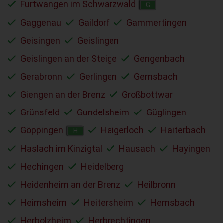
Furtwangen im Schwarzwald
G
Gaggenau
Gaildorf
Gammertingen
Geisingen
Geislingen
Geislingen an der Steige
Gengenbach
Gerabronn
Gerlingen
Gernsbach
Giengen an der Brenz
Großbottwar
Grünsfeld
Gundelsheim
Güglingen
Göppingen
Haigerloch
Haiterbach
H
Haslach im Kinzigtal
Hausach
Hayingen
Hechingen
Heidelberg
Heidenheim an der Brenz
Heilbronn
Heimsheim
Heitersheim
Hemsbach
Herbolzheim
Herbrechtingen