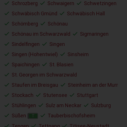
Schrozberg
Schwaigern
Schwetzingen
Schwäbisch Gmünd
Schwäbisch Hall
Schömberg
Schönau
Schönau im Schwarzwald
Sigmaringen
Sindelfingen
Singen
Singen (Hohentwiel)
Sinsheim
Spaichingen
St. Blasien
St. Georgen im Schwarzwald
Staufen im Breisgau
Steinheim an der Murr
Stockach
Stutensee
Stuttgart
Stühlingen
Sulz am Neckar
Sulzburg
Süßen
Tauberbischofsheim
T
Tengen
Tettnang
Titisee-Neustadt