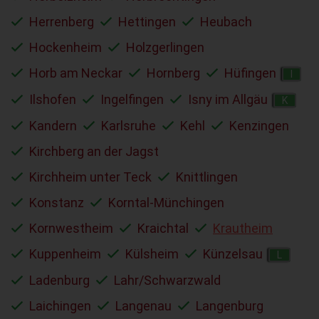
Herrenberg
Hettingen
Heubach
Hockenheim
Holzgerlingen
Horb am Neckar
Hornberg
Hüfingen
I
Ilshofen
Ingelfingen
Isny im Allgäu
K
Kandern
Karlsruhe
Kehl
Kenzingen
Kirchberg an der Jagst
Kirchheim unter Teck
Knittlingen
Konstanz
Korntal-Münchingen
Kornwestheim
Kraichtal
Krautheim
Kuppenheim
Külsheim
Künzelsau
L
Ladenburg
Lahr/Schwarzwald
Laichingen
Langenau
Langenburg