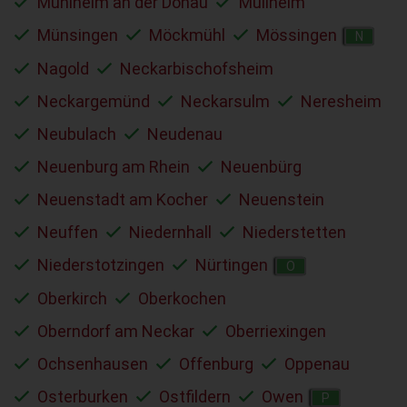
Mühlheim an der Donau
Müllheim
Münsingen
Möckmühl
Mössingen
N
Nagold
Neckarbischofsheim
Neckargemünd
Neckarsulm
Neresheim
Neubulach
Neudenau
Neuenburg am Rhein
Neuenbürg
Neuenstadt am Kocher
Neuenstein
Neuffen
Niedernhall
Niederstetten
Niederstotzingen
Nürtingen
O
Oberkirch
Oberkochen
Oberndorf am Neckar
Oberriexingen
Ochsenhausen
Offenburg
Oppenau
Osterburken
Ostfildern
Owen
P