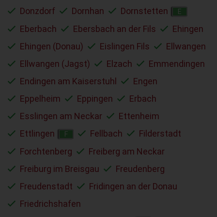
Donzdorf
Dornhan
Dornstetten
E
Eberbach
Ebersbach an der Fils
Ehingen
Ehingen (Donau)
Eislingen Fils
Ellwangen
Ellwangen (Jagst)
Elzach
Emmendingen
Endingen am Kaiserstuhl
Engen
Eppelheim
Eppingen
Erbach
Esslingen am Neckar
Ettenheim
Ettlingen
Fellbach
Filderstadt
F
Forchtenberg
Freiberg am Neckar
Freiburg im Breisgau
Freudenberg
Freudenstadt
Fridingen an der Donau
Friedrichshafen