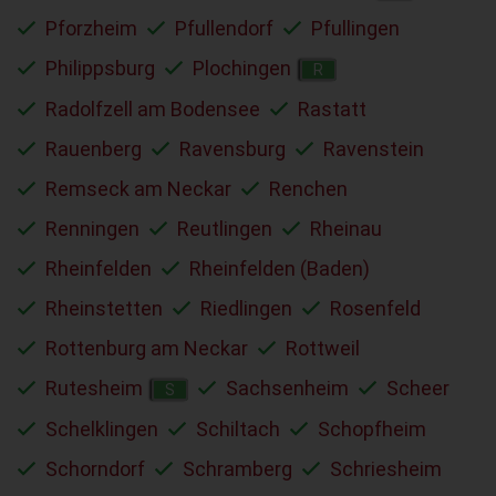
Pforzheim
Pfullendorf
Pfullingen
Philippsburg
Plochingen
R
Radolfzell am Bodensee
Rastatt
Rauenberg
Ravensburg
Ravenstein
Remseck am Neckar
Renchen
Renningen
Reutlingen
Rheinau
Rheinfelden
Rheinfelden (Baden)
Rheinstetten
Riedlingen
Rosenfeld
Rottenburg am Neckar
Rottweil
Rutesheim
Sachsenheim
Scheer
S
Schelklingen
Schiltach
Schopfheim
Schorndorf
Schramberg
Schriesheim