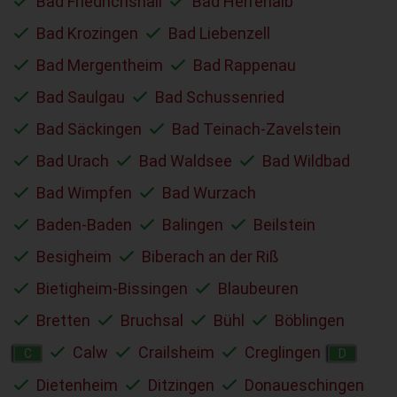
Bad Friedrichshall
Bad Herrenalb
Bad Krozingen
Bad Liebenzell
Bad Mergentheim
Bad Rappenau
Bad Saulgau
Bad Schussenried
Bad Säckingen
Bad Teinach-Zavelstein
Bad Urach
Bad Waldsee
Bad Wildbad
Bad Wimpfen
Bad Wurzach
Baden-Baden
Balingen
Beilstein
Besigheim
Biberach an der Riß
Bietigheim-Bissingen
Blaubeuren
Bretten
Bruchsal
Bühl
Böblingen
Calw
Crailsheim
Creglingen
C
D
Dietenheim
Ditzingen
Donaueschingen