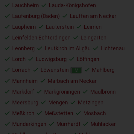
Lauchheim
Lauda-Königshofen
Laufenburg (Baden)
Lauffen am Neckar
Laupheim
Lauterstein
Leimen
Leinfelden Echterdingen
Leingarten
Leonberg
Leutkirch im Allgäu
Lichtenau
Lorch
Ludwigsburg
Löffingen
Lörrach
Löwenstein
Mahlberg
M
Mannheim
Marbach am Neckar
Markdorf
Markgröningen
Maulbronn
Meersburg
Mengen
Metzingen
Meßkirch
Meßstetten
Mosbach
Munderkingen
Murrhardt
Mühlacker