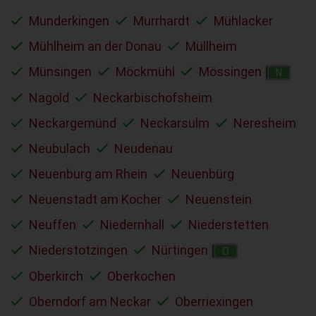
Munderkingen
Murrhardt
Mühlacker
Mühlheim an der Donau
Müllheim
Münsingen
Möckmühl
Mössingen
N
Nagold
Neckarbischofsheim
Neckargemünd
Neckarsulm
Neresheim
Neubulach
Neudenau
Neuenburg am Rhein
Neuenbürg
Neuenstadt am Kocher
Neuenstein
Neuffen
Niedernhall
Niederstetten
Niederstotzingen
Nürtingen
O
Oberkirch
Oberkochen
Oberndorf am Neckar
Oberriexingen