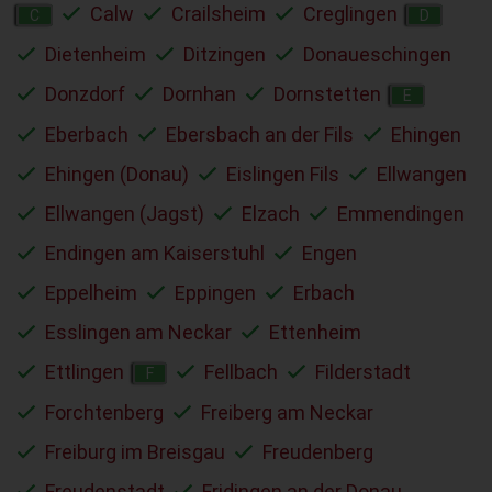
Calw
Crailsheim
Creglingen
C
D
Dietenheim
Ditzingen
Donaueschingen
Donzdorf
Dornhan
Dornstetten
E
Eberbach
Ebersbach an der Fils
Ehingen
Ehingen (Donau)
Eislingen Fils
Ellwangen
Ellwangen (Jagst)
Elzach
Emmendingen
Endingen am Kaiserstuhl
Engen
Eppelheim
Eppingen
Erbach
Esslingen am Neckar
Ettenheim
Ettlingen
Fellbach
Filderstadt
F
Forchtenberg
Freiberg am Neckar
Freiburg im Breisgau
Freudenberg
Freudenstadt
Fridingen an der Donau