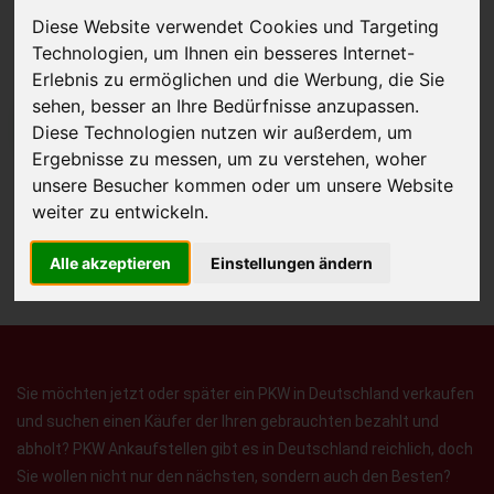
Diese Website verwendet Cookies und Targeting
Technologien, um Ihnen ein besseres Internet-
Erlebnis zu ermöglichen und die Werbung, die Sie
sehen, besser an Ihre Bedürfnisse anzupassen.
JETZT KOSTENLOSE BEWERTUNG
Diese Technologien nutzen wir außerdem, um
Ergebnisse zu messen, um zu verstehen, woher
Kostenloses Angebot
für den Ankauf Ihres Autos inklusive der
unsere Besucher kommen oder um unsere Website
weiter zu entwickeln.
Abholung, auf Wunsch sofort Geld. Ihre Daten werden nicht mit Dritten
geteilt.
Alle akzeptieren
Einstellungen ändern
Wir garantieren 100% Sicherheit.
Sie möchten jetzt oder später ein PKW in Deutschland verkaufen
und suchen einen Käufer der Ihren gebrauchten bezahlt und
abholt? PKW Ankaufstellen gibt es in Deutschland reichlich, doch
Sie wollen nicht nur den nächsten, sondern auch den Besten?