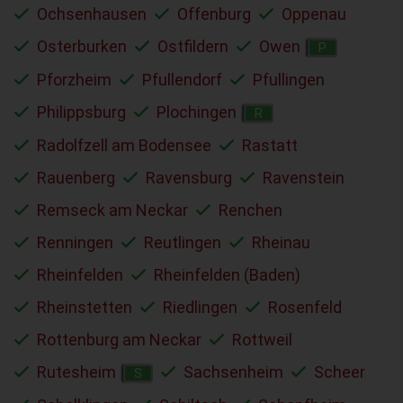
Ochsenhausen
Offenburg
Oppenau
Osterburken
Ostfildern
Owen
P
Pforzheim
Pfullendorf
Pfullingen
Philippsburg
Plochingen
R
Radolfzell am Bodensee
Rastatt
Rauenberg
Ravensburg
Ravenstein
Remseck am Neckar
Renchen
Renningen
Reutlingen
Rheinau
Rheinfelden
Rheinfelden (Baden)
Rheinstetten
Riedlingen
Rosenfeld
Rottenburg am Neckar
Rottweil
Rutesheim
Sachsenheim
Scheer
S