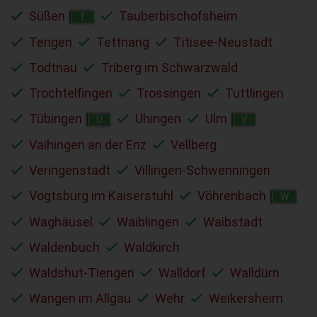
Süßen
Tauberbischofsheim
T
Tengen
Tettnang
Titisee-Neustadt
Todtnau
Triberg im Schwarzwald
Trochtelfingen
Trossingen
Tuttlingen
Tübingen
Uhingen
Ulm
U
V
Vaihingen an der Enz
Vellberg
Veringenstadt
Villingen-Schwenningen
Vogtsburg im Kaiserstuhl
Vöhrenbach
W
Waghäusel
Waiblingen
Waibstadt
Waldenbuch
Waldkirch
Waldshut-Tiengen
Walldorf
Walldürn
Wangen im Allgäu
Wehr
Weikersheim