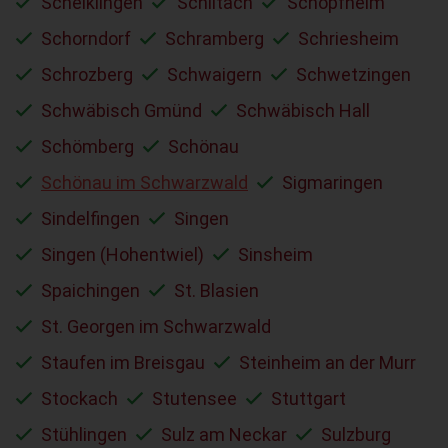
Schelklingen
Schiltach
Schopfheim
Schorndorf
Schramberg
Schriesheim
Schrozberg
Schwaigern
Schwetzingen
Schwäbisch Gmünd
Schwäbisch Hall
Schömberg
Schönau
Schönau im Schwarzwald
Sigmaringen
Sindelfingen
Singen
Singen (Hohentwiel)
Sinsheim
Spaichingen
St. Blasien
St. Georgen im Schwarzwald
Staufen im Breisgau
Steinheim an der Murr
Stockach
Stutensee
Stuttgart
Stühlingen
Sulz am Neckar
Sulzburg