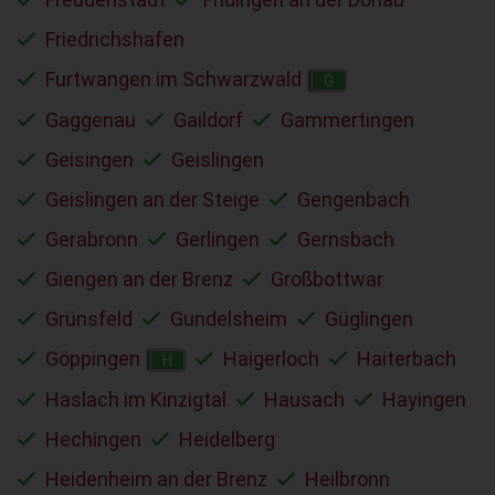
Friedrichshafen
Furtwangen im Schwarzwald
G
Gaggenau
Gaildorf
Gammertingen
Geisingen
Geislingen
Geislingen an der Steige
Gengenbach
Gerabronn
Gerlingen
Gernsbach
Giengen an der Brenz
Großbottwar
Grünsfeld
Gundelsheim
Güglingen
Göppingen
Haigerloch
Haiterbach
H
Haslach im Kinzigtal
Hausach
Hayingen
Hechingen
Heidelberg
Heidenheim an der Brenz
Heilbronn