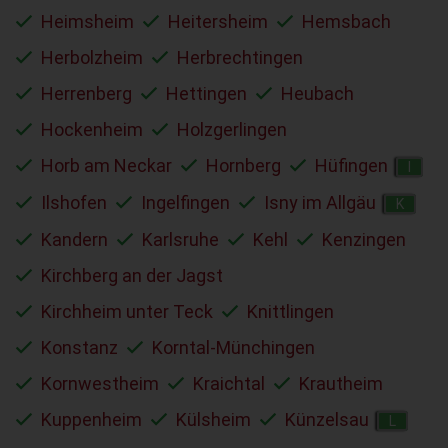
Heimsheim
Heitersheim
Hemsbach
Herbolzheim
Herbrechtingen
Herrenberg
Hettingen
Heubach
Hockenheim
Holzgerlingen
Horb am Neckar
Hornberg
Hüfingen
I
Ilshofen
Ingelfingen
Isny im Allgäu
K
Kandern
Karlsruhe
Kehl
Kenzingen
Kirchberg an der Jagst
Kirchheim unter Teck
Knittlingen
Konstanz
Korntal-Münchingen
Kornwestheim
Kraichtal
Krautheim
Kuppenheim
Külsheim
Künzelsau
L