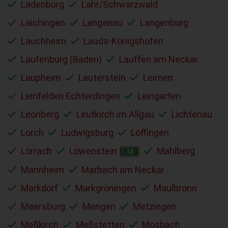
Ladenburg
Lahr/Schwarzwald
Laichingen
Langenau
Langenburg
Lauchheim
Lauda-Königshofen
Laufenburg (Baden)
Lauffen am Neckar
Laupheim
Lauterstein
Leimen
Leinfelden Echterdingen
Leingarten
Leonberg
Leutkirch im Allgäu
Lichtenau
Lorch
Ludwigsburg
Löffingen
Lörrach
Löwenstein
Mahlberg
M
Mannheim
Marbach am Neckar
Markdorf
Markgröningen
Maulbronn
Meersburg
Mengen
Metzingen
Meßkirch
Meßstetten
Mosbach