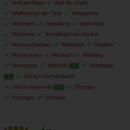
Weil am Rhein
Weil der Stadt
Weilheim an der Teck
Weingarten
Weinheim
Weinsberg
Weinstadt
Welzheim
Wendlingen am Neckar
Wernau (Neckar)
Wertheim
Widdern
Wiesensteig
Wiesloch
Wildberg
Winnenden
Wolfach
Überlingen
Ü
Zell am Harmersbach
Z
Zell im Wiesental
Öhringen
Ö
Östringen
Ötisheim