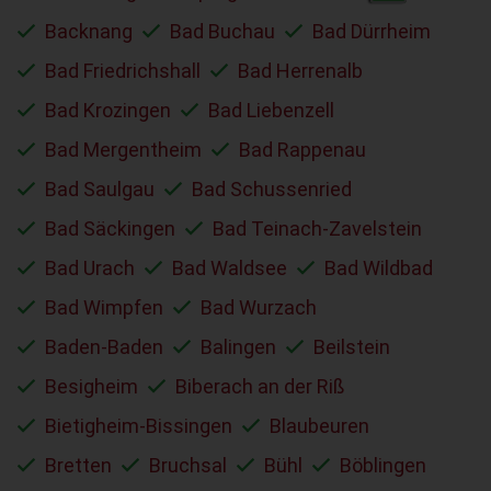
Backnang
Bad Buchau
Bad Dürrheim
Bad Friedrichshall
Bad Herrenalb
Bad Krozingen
Bad Liebenzell
Bad Mergentheim
Bad Rappenau
Bad Saulgau
Bad Schussenried
Bad Säckingen
Bad Teinach-Zavelstein
Bad Urach
Bad Waldsee
Bad Wildbad
Bad Wimpfen
Bad Wurzach
Baden-Baden
Balingen
Beilstein
Besigheim
Biberach an der Riß
Bietigheim-Bissingen
Blaubeuren
Bretten
Bruchsal
Bühl
Böblingen