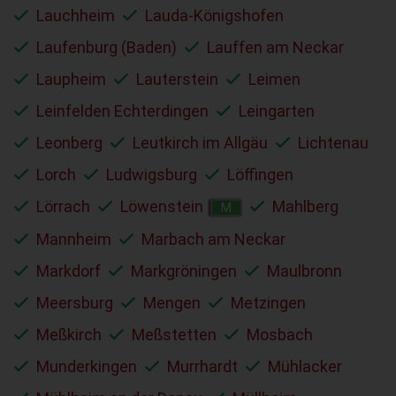
Lauchheim
Lauda-Königshofen
Laufenburg (Baden)
Lauffen am Neckar
Laupheim
Lauterstein
Leimen
Leinfelden Echterdingen
Leingarten
Leonberg
Leutkirch im Allgäu
Lichtenau
Lorch
Ludwigsburg
Löffingen
Lörrach
Löwenstein
Mahlberg
M
Mannheim
Marbach am Neckar
Markdorf
Markgröningen
Maulbronn
Meersburg
Mengen
Metzingen
Meßkirch
Meßstetten
Mosbach
Munderkingen
Murrhardt
Mühlacker