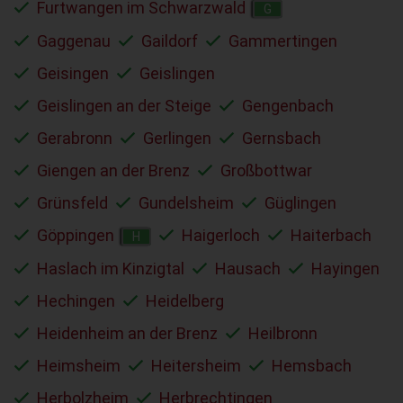
Furtwangen im Schwarzwald
G
Gaggenau
Gaildorf
Gammertingen
Geisingen
Geislingen
Geislingen an der Steige
Gengenbach
Gerabronn
Gerlingen
Gernsbach
Giengen an der Brenz
Großbottwar
Grünsfeld
Gundelsheim
Güglingen
Göppingen
Haigerloch
Haiterbach
H
Haslach im Kinzigtal
Hausach
Hayingen
Hechingen
Heidelberg
Heidenheim an der Brenz
Heilbronn
Heimsheim
Heitersheim
Hemsbach
Herbolzheim
Herbrechtingen