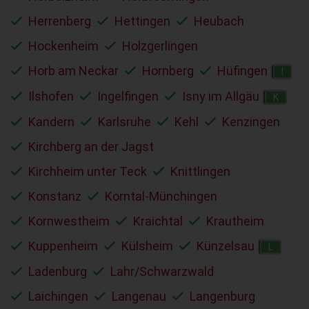
Herrenberg
Hettingen
Heubach
Hockenheim
Holzgerlingen
Horb am Neckar
Hornberg
Hüfingen
I
Ilshofen
Ingelfingen
Isny im Allgäu
K
Kandern
Karlsruhe
Kehl
Kenzingen
Kirchberg an der Jagst
Kirchheim unter Teck
Knittlingen
Konstanz
Korntal-Münchingen
Kornwestheim
Kraichtal
Krautheim
Kuppenheim
Külsheim
Künzelsau
L
Ladenburg
Lahr/Schwarzwald
Laichingen
Langenau
Langenburg