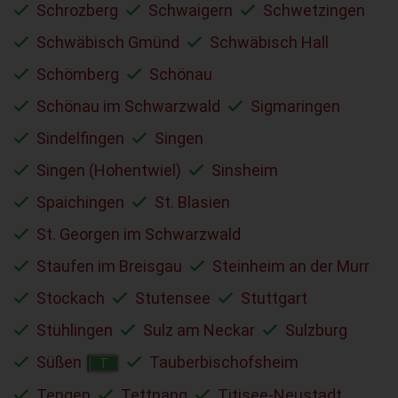
Schrozberg
Schwaigern
Schwetzingen
Schwäbisch Gmünd
Schwäbisch Hall
Schömberg
Schönau
Schönau im Schwarzwald
Sigmaringen
Sindelfingen
Singen
Singen (Hohentwiel)
Sinsheim
Spaichingen
St. Blasien
St. Georgen im Schwarzwald
Staufen im Breisgau
Steinheim an der Murr
Stockach
Stutensee
Stuttgart
Stühlingen
Sulz am Neckar
Sulzburg
Süßen
Tauberbischofsheim
T
Tengen
Tettnang
Titisee-Neustadt