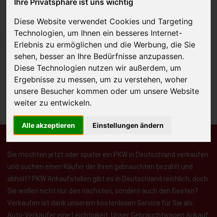
Ihre Privatsphäre ist uns wichtig
Diese Website verwendet Cookies und Targeting
Technologien, um Ihnen ein besseres Internet-
JETZT KOSTENLOSE BEWERTUNG
Erlebnis zu ermöglichen und die Werbung, die Sie
sehen, besser an Ihre Bedürfnisse anzupassen.
Kostenloses Angebot
für den Ankauf Ihres Autos inklusive der
Diese Technologien nutzen wir außerdem, um
Abholung, auf Wunsch sofort Geld. Ihre Daten werden nicht mit Dritten
Ergebnisse zu messen, um zu verstehen, woher
geteilt.
unsere Besucher kommen oder um unsere Website
weiter zu entwickeln.
Wir garantieren 100% Sicherheit.
Alle akzeptieren
Einstellungen ändern
Sie möchten jetzt oder später ein PKW in Deutschland verkaufen
und suchen einen Käufer der Ihren gebrauchten bezahlt und
abholt? PKW Ankaufstellen gibt es in Deutschland reichlich, doch
Sie wollen nicht nur den nächsten, sondern auch den Besten?
Verkaufen ist dank unserem kostenlosen Service für Sie als
Auto-Verkäufer eine Leichtigkeit. Unser Gebrauchtwagen Ankauf