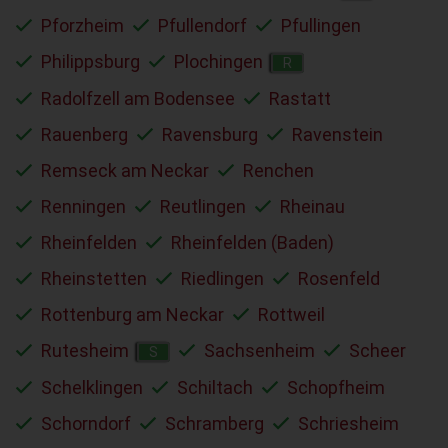
Pforzheim
Pfullendorf
Pfullingen
Philippsburg
Plochingen
R
Radolfzell am Bodensee
Rastatt
Rauenberg
Ravensburg
Ravenstein
Remseck am Neckar
Renchen
Renningen
Reutlingen
Rheinau
Rheinfelden
Rheinfelden (Baden)
Rheinstetten
Riedlingen
Rosenfeld
Rottenburg am Neckar
Rottweil
Rutesheim
Sachsenheim
Scheer
S
Schelklingen
Schiltach
Schopfheim
Schorndorf
Schramberg
Schriesheim