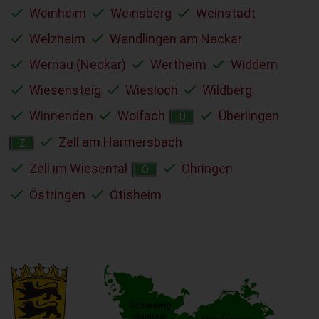
Weinheim
Weinsberg
Weinstadt
Welzheim
Wendlingen am Neckar
Wernau (Neckar)
Wertheim
Widdern
Wiesensteig
Wiesloch
Wildberg
Winnenden
Wolfach
Überlingen
Ü
Zell am Harmersbach
Z
Zell im Wiesental
Öhringen
Ö
Östringen
Ötisheim