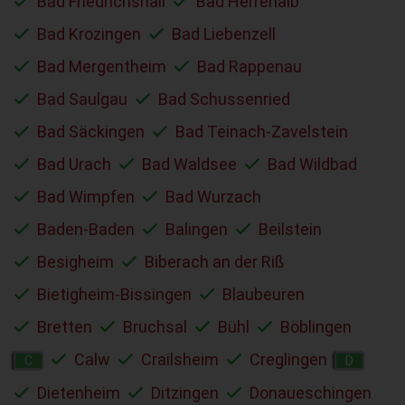
Bad Friedrichshall
Bad Herrenalb
Bad Krozingen
Bad Liebenzell
Bad Mergentheim
Bad Rappenau
Bad Saulgau
Bad Schussenried
Bad Säckingen
Bad Teinach-Zavelstein
Bad Urach
Bad Waldsee
Bad Wildbad
Bad Wimpfen
Bad Wurzach
Baden-Baden
Balingen
Beilstein
Besigheim
Biberach an der Riß
Bietigheim-Bissingen
Blaubeuren
Bretten
Bruchsal
Bühl
Böblingen
Calw
Crailsheim
Creglingen
C
D
Dietenheim
Ditzingen
Donaueschingen