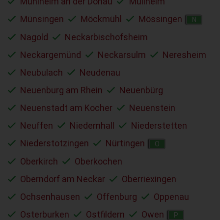
Mühlheim an der Donau
Müllheim
Münsingen
Möckmühl
Mössingen
N
Nagold
Neckarbischofsheim
Neckargemünd
Neckarsulm
Neresheim
Neubulach
Neudenau
Neuenburg am Rhein
Neuenbürg
Neuenstadt am Kocher
Neuenstein
Neuffen
Niedernhall
Niederstetten
Niederstotzingen
Nürtingen
O
Oberkirch
Oberkochen
Oberndorf am Neckar
Oberriexingen
Ochsenhausen
Offenburg
Oppenau
Osterburken
Ostfildern
Owen
P