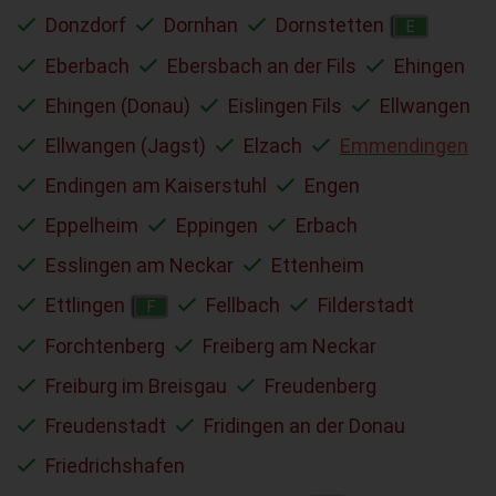
Donzdorf
Dornhan
Dornstetten
E
Eberbach
Ebersbach an der Fils
Ehingen
Ehingen (Donau)
Eislingen Fils
Ellwangen
Ellwangen (Jagst)
Elzach
Emmendingen
Endingen am Kaiserstuhl
Engen
Eppelheim
Eppingen
Erbach
Esslingen am Neckar
Ettenheim
Ettlingen
Fellbach
Filderstadt
F
Forchtenberg
Freiberg am Neckar
Freiburg im Breisgau
Freudenberg
Freudenstadt
Fridingen an der Donau
Friedrichshafen