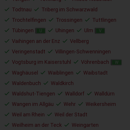
Todtnau
Triberg im Schwarzwald
Trochtelfingen
Trossingen
Tuttlingen
Tübingen
Uhingen
Ulm
U
V
Vaihingen an der Enz
Vellberg
Veringenstadt
Villingen-Schwenningen
Vogtsburg im Kaiserstuhl
Vöhrenbach
W
Waghäusel
Waiblingen
Waibstadt
Waldenbuch
Waldkirch
Waldshut-Tiengen
Walldorf
Walldürn
Wangen im Allgäu
Wehr
Weikersheim
Weil am Rhein
Weil der Stadt
Weilheim an der Teck
Weingarten