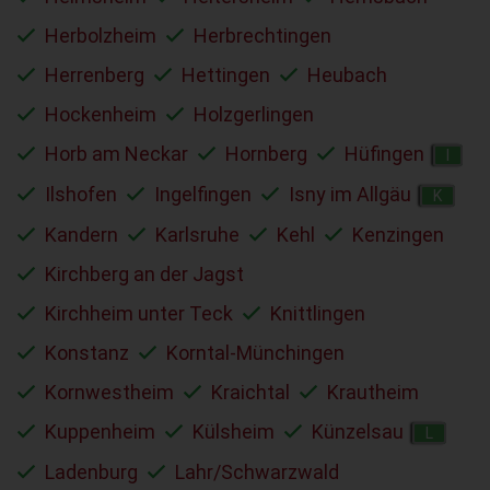
Herbolzheim
Herbrechtingen
Herrenberg
Hettingen
Heubach
Hockenheim
Holzgerlingen
Horb am Neckar
Hornberg
Hüfingen
I
Ilshofen
Ingelfingen
Isny im Allgäu
K
Kandern
Karlsruhe
Kehl
Kenzingen
Kirchberg an der Jagst
Kirchheim unter Teck
Knittlingen
Konstanz
Korntal-Münchingen
Kornwestheim
Kraichtal
Krautheim
Kuppenheim
Külsheim
Künzelsau
L
Ladenburg
Lahr/Schwarzwald