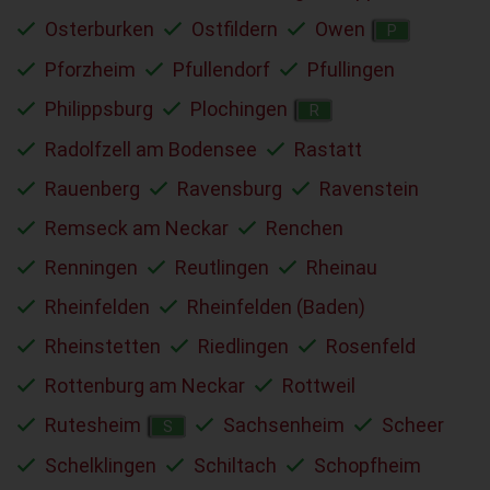
Osterburken
Ostfildern
Owen
P
Pforzheim
Pfullendorf
Pfullingen
Philippsburg
Plochingen
R
Radolfzell am Bodensee
Rastatt
Rauenberg
Ravensburg
Ravenstein
Remseck am Neckar
Renchen
Renningen
Reutlingen
Rheinau
Rheinfelden
Rheinfelden (Baden)
Rheinstetten
Riedlingen
Rosenfeld
Rottenburg am Neckar
Rottweil
Rutesheim
Sachsenheim
Scheer
S
Schelklingen
Schiltach
Schopfheim