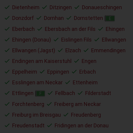
Dietenheim
Ditzingen
Donaueschingen
Donzdorf
Dornhan
Dornstetten
E
Eberbach
Ebersbach an der Fils
Ehingen
Ehingen (Donau)
Eislingen Fils
Ellwangen
Ellwangen (Jagst)
Elzach
Emmendingen
Endingen am Kaiserstuhl
Engen
Eppelheim
Eppingen
Erbach
Esslingen am Neckar
Ettenheim
Ettlingen
Fellbach
Filderstadt
F
Forchtenberg
Freiberg am Neckar
Freiburg im Breisgau
Freudenberg
Freudenstadt
Fridingen an der Donau