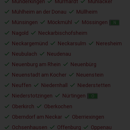
Munderkingen
Murrhardt
Mühlacker
Mühlheim an der Donau
Müllheim
Münsingen
Möckmühl
Mössingen
N
Nagold
Neckarbischofsheim
Neckargemünd
Neckarsulm
Neresheim
Neubulach
Neudenau
Neuenburg am Rhein
Neuenbürg
Neuenstadt am Kocher
Neuenstein
Neuffen
Niedernhall
Niederstetten
Niederstotzingen
Nürtingen
O
Oberkirch
Oberkochen
Oberndorf am Neckar
Oberriexingen
Ochsenhausen
Offenburg
Oppenau