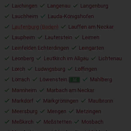
Laichingen
Langenau
Langenburg
Lauchheim
Lauda-Königshofen
Laufenburg (Baden)
Lauffen am Neckar
Laupheim
Lauterstein
Leimen
Leinfelden Echterdingen
Leingarten
Leonberg
Leutkirch im Allgäu
Lichtenau
Lorch
Ludwigsburg
Löffingen
Lörrach
Löwenstein
Mahlberg
M
Mannheim
Marbach am Neckar
Markdorf
Markgröningen
Maulbronn
Meersburg
Mengen
Metzingen
Meßkirch
Meßstetten
Mosbach