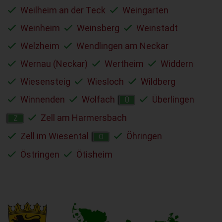
Weilheim an der Teck
Weingarten
Weinheim
Weinsberg
Weinstadt
Welzheim
Wendlingen am Neckar
Wernau (Neckar)
Wertheim
Widdern
Wiesensteig
Wiesloch
Wildberg
Winnenden
Wolfach
Überlingen
Ü
Zell am Harmersbach
Z
Zell im Wiesental
Öhringen
Ö
Östringen
Ötisheim