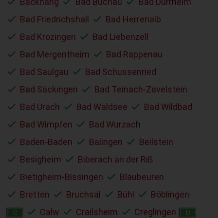
Backnang
Bad Buchau
Bad Dürrheim
Bad Friedrichshall
Bad Herrenalb
Bad Krozingen
Bad Liebenzell
Bad Mergentheim
Bad Rappenau
Bad Saulgau
Bad Schussenried
Bad Säckingen
Bad Teinach-Zavelstein
Bad Urach
Bad Waldsee
Bad Wildbad
Bad Wimpfen
Bad Wurzach
Baden-Baden
Balingen
Beilstein
Besigheim
Biberach an der Riß
Bietigheim-Bissingen
Blaubeuren
Bretten
Bruchsal
Bühl
Böblingen
Calw
Crailsheim
Creglingen
C
D