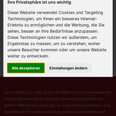
Ihre Privatsphäre ist uns wichtig
Diese Website verwendet Cookies und Targeting
Technologien, um Ihnen ein besseres Internet-
Erlebnis zu ermöglichen und die Werbung, die Sie
JETZT KOSTENLOSE BEWERTUNG
sehen, besser an Ihre Bedürfnisse anzupassen.
Diese Technologien nutzen wir außerdem, um
Kostenloses Angebot
für den Ankauf Ihres Autos inklusive der
Ergebnisse zu messen, um zu verstehen, woher
unsere Besucher kommen oder um unsere Website
Abholung, auf Wunsch sofort Geld. Ihre Daten werden nicht mit Dritten
weiter zu entwickeln.
geteilt.
Wir garantieren 100% Sicherheit.
Alle akzeptieren
Einstellungen ändern
Sie möchten jetzt oder später ein PKW in Deutschland verkaufen
und suchen einen Käufer der Ihren gebrauchten bezahlt und
abholt? PKW Ankaufstellen gibt es in Deutschland reichlich, doch
Sie wollen nicht nur den nächsten, sondern auch den Besten?