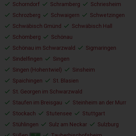
Schorndorf
Schramberg
Schriesheim
Schrozberg
Schwaigern
Schwetzingen
Schwäbisch Gmünd
Schwäbisch Hall
Schömberg
Schönau
Schönau im Schwarzwald
Sigmaringen
Sindelfingen
Singen
Singen (Hohentwiel)
Sinsheim
Spaichingen
St. Blasien
St. Georgen im Schwarzwald
Staufen im Breisgau
Steinheim an der Murr
Stockach
Stutensee
Stuttgart
Stühlingen
Sulz am Neckar
Sulzburg
Süßen
Tauberbischofsheim
T