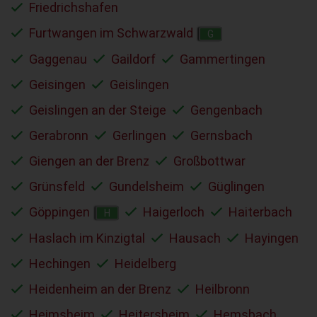
Friedrichshafen
Furtwangen im Schwarzwald
G
Gaggenau
Gaildorf
Gammertingen
Geisingen
Geislingen
Geislingen an der Steige
Gengenbach
Gerabronn
Gerlingen
Gernsbach
Giengen an der Brenz
Großbottwar
Grünsfeld
Gundelsheim
Güglingen
Göppingen
Haigerloch
Haiterbach
H
Haslach im Kinzigtal
Hausach
Hayingen
Hechingen
Heidelberg
Heidenheim an der Brenz
Heilbronn
Heimsheim
Heitersheim
Hemsbach