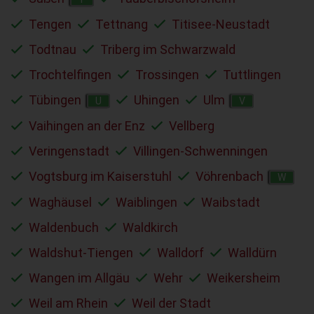
Tengen
Tettnang
Titisee-Neustadt
Todtnau
Triberg im Schwarzwald
Trochtelfingen
Trossingen
Tuttlingen
Tübingen
Uhingen
Ulm
U
V
Vaihingen an der Enz
Vellberg
Veringenstadt
Villingen-Schwenningen
Vogtsburg im Kaiserstuhl
Vöhrenbach
W
Waghäusel
Waiblingen
Waibstadt
Waldenbuch
Waldkirch
Waldshut-Tiengen
Walldorf
Walldürn
Wangen im Allgäu
Wehr
Weikersheim
Weil am Rhein
Weil der Stadt