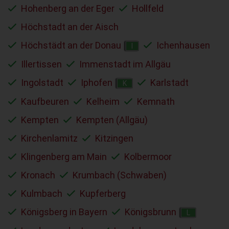
Hohenberg an der Eger
Hollfeld
Höchstadt an der Aisch
Höchstädt an der Donau
Ichenhausen
I
Illertissen
Immenstadt im Allgäu
Ingolstadt
Iphofen
Karlstadt
K
Kaufbeuren
Kelheim
Kemnath
Kempten
Kempten (Allgäu)
Kirchenlamitz
Kitzingen
Klingenberg am Main
Kolbermoor
Kronach
Krumbach (Schwaben)
Kulmbach
Kupferberg
Königsberg in Bayern
Königsbrunn
L