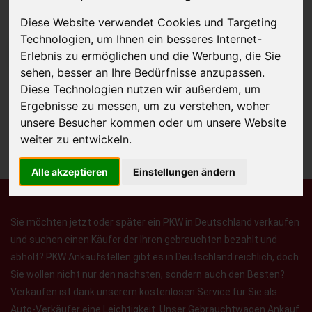
Diese Website verwendet Cookies und Targeting
Technologien, um Ihnen ein besseres Internet-
JETZT KOSTENLOSE BEWERTUNG
Erlebnis zu ermöglichen und die Werbung, die Sie
sehen, besser an Ihre Bedürfnisse anzupassen.
Diese Technologien nutzen wir außerdem, um
Kostenloses Angebot
für den Ankauf Ihres Autos inklusive der
Ergebnisse zu messen, um zu verstehen, woher
Abholung, auf Wunsch sofort Geld. Ihre Daten werden nicht mit Dritten
unsere Besucher kommen oder um unsere Website
geteilt.
weiter zu entwickeln.
Wir garantieren 100% Sicherheit.
Alle akzeptieren
Einstellungen ändern
Sie möchten jetzt oder später ein PKW in Deutschland verkaufen
und suchen einen Käufer der Ihren gebrauchten bezahlt und
abholt? PKW Ankaufstellen gibt es in Deutschland reichlich, doch
Sie wollen nicht nur den nächsten, sondern auch den Besten?
Verkaufen ist dank unserem kostenlosen Service für Sie als
Auto-Verkäufer eine Leichtigkeit. Unser Gebrauchtwagen Ankauf