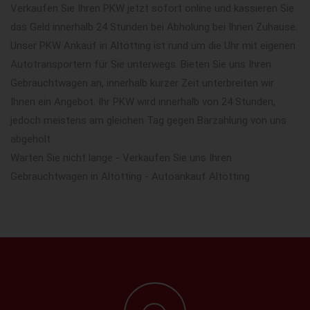
Verkaufen Sie Ihren PKW jetzt sofort online und kassieren Sie
das Geld innerhalb 24 Stunden bei Abholung bei Ihnen Zuhause.
Unser PKW Ankauf in Altötting ist rund um die Uhr mit eigenen
Autotransportern für Sie unterwegs. Bieten Sie uns Ihren
Gebrauchtwagen an, innerhalb kurzer Zeit unterbreiten wir
Ihnen ein Angebot. Ihr PKW wird innerhalb von 24 Stunden,
jedoch meistens am gleichen Tag gegen Barzahlung von uns
abgeholt.
Warten Sie nicht lange - Verkaufen Sie uns Ihren
Gebrauchtwagen in Altötting - Autoankauf Altötting