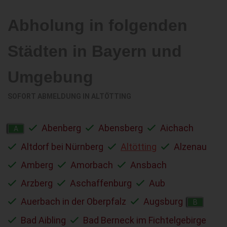
Abholung in folgenden
Städten in Bayern und
Umgebung
SOFORT ABMELDUNG IN
ALTÖTTING
Abenberg
Abensberg
Aichach
A
Altdorf bei Nürnberg
Altötting
Alzenau
Amberg
Amorbach
Ansbach
Arzberg
Aschaffenburg
Aub
Auerbach in der Oberpfalz
Augsburg
B
Bad Aibling
Bad Berneck im Fichtelgebirge