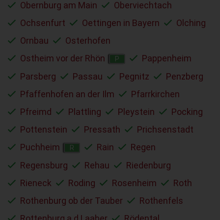
Obernburg am Main
Oberviechtach
Ochsenfurt
Oettingen in Bayern
Olching
Ornbau
Osterhofen
Ostheim vor der Rhön
Pappenheim
P
Parsberg
Passau
Pegnitz
Penzberg
Pfaffenhofen an der Ilm
Pfarrkirchen
Pfreimd
Plattling
Pleystein
Pocking
Pottenstein
Pressath
Prichsenstadt
Puchheim
Rain
Regen
R
Regensburg
Rehau
Riedenburg
Rieneck
Roding
Rosenheim
Roth
Rothenburg ob der Tauber
Rothenfels
Rottenburg a.d.Laaber
Rödental