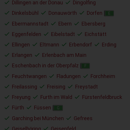
Dillingen an der Donau
Dingolfing
Dinkelsbühl
Donauwörth
Dorfen
E
Ebermannstadt
Ebern
Ebersberg
Eggenfelden
Eibelstadt
Eichstätt
Ellingen
Eltmann
Erbendorf
Erding
Erlangen
Erlenbach am Main
Eschenbach in der Oberpfalz
F
Feuchtwangen
Fladungen
Forchheim
Freilassing
Freising
Freystadt
Freyung
Furth im Wald
Fürstenfeldbruck
Fürth
Füssen
G
Garching bei München
Gefrees
Geiselhöring
Geisenfeld