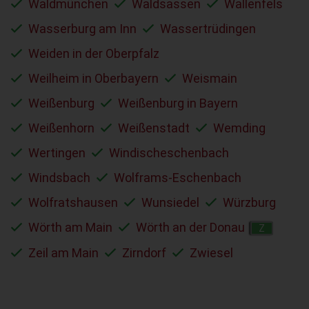
Waldmünchen
Waldsassen
Wallenfels
Wasserburg am Inn
Wassertrüdingen
Weiden in der Oberpfalz
Weilheim in Oberbayern
Weismain
Weißenburg
Weißenburg in Bayern
Weißenhorn
Weißenstadt
Wemding
Wertingen
Windischeschenbach
Windsbach
Wolframs-Eschenbach
Wolfratshausen
Wunsiedel
Würzburg
Wörth am Main
Wörth an der Donau
Z
Zeil am Main
Zirndorf
Zwiesel