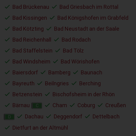
Bad Brückenau
Bad Griesbach im Rottal
Bad Kissingen
Bad Königshofen im Grabfeld
Bad Kötzting
Bad Neustadt an der Saale
Bad Reichenhall
Bad Rodach
Bad Staffelstein
Bad Tölz
Bad Windsheim
Bad Wörishofen
Baiersdorf
Bamberg
Baunach
Bayreuth
Beilngries
Berching
Betzenstein
Bischofsheim in der Rhön
Bärnau
Cham
Coburg
Creußen
C
Dachau
Deggendorf
Dettelbach
D
Dietfurt an der Altmühl