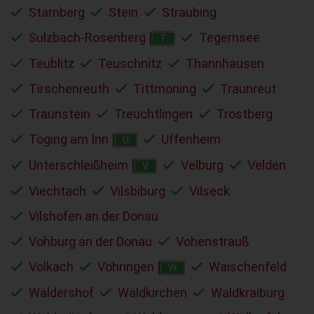
Starnberg
Stein
Straubing
Sulzbach-Rosenberg
Tegernsee
T
Teublitz
Teuschnitz
Thannhausen
Tirschenreuth
Tittmoning
Traunreut
Traunstein
Treuchtlingen
Trostberg
Töging am Inn
Uffenheim
U
Unterschleißheim
Velburg
Velden
V
Viechtach
Vilsbiburg
Vilseck
Vilshofen an der Donau
Vohburg an der Donau
Vohenstrauß
Volkach
Vöhringen
Waischenfeld
W
Waldershof
Waldkirchen
Waldkraiburg