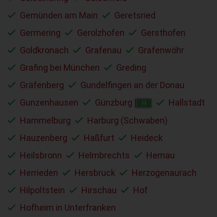
Gemünden am Main
Geretsried
Germering
Gerolzhofen
Gersthofen
Goldkronach
Grafenau
Grafenwöhr
Grafing bei München
Greding
Gräfenberg
Gundelfingen an der Donau
Gunzenhausen
Günzburg
Hallstadt
H
Hammelburg
Harburg (Schwaben)
Hauzenberg
Haßfurt
Heideck
Heilsbronn
Helmbrechts
Hemau
Herrieden
Hersbruck
Herzogenaurach
Hilpoltstein
Hirschau
Hof
Hofheim in Unterfranken