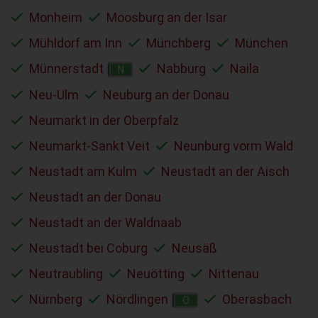
Monheim
Moosburg an der Isar
Mühldorf am Inn
Münchberg
München
Münnerstadt
Nabburg
Naila
N
Neu-Ulm
Neuburg an der Donau
Neumarkt in der Oberpfalz
Neumarkt-Sankt Veit
Neunburg vorm Wald
Neustadt am Kulm
Neustadt an der Aisch
Neustadt an der Donau
Neustadt an der Waldnaab
Neustadt bei Coburg
Neusäß
Neutraubling
Neuötting
Nittenau
Nürnberg
Nördlingen
Oberasbach
O