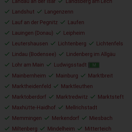
Landau an der Isar
Landsberg am Lech
Landshut
Langenzenn
Lauf an der Pegnitz
Laufen
Lauingen (Donau)
Leipheim
Leutershausen
Lichtenberg
Lichtenfels
Lindau (Bodensee)
Lindenberg im Allgäu
Lohr am Main
Ludwigsstadt
M
Mainbernheim
Mainburg
Marktbreit
Marktheidenfeld
Marktleuthen
Marktoberdorf
Marktredwitz
Marktsteft
Maxhütte-Haidhof
Mellrichstadt
Memmingen
Merkendorf
Miesbach
Miltenberg
Mindelheim
Mitterteich